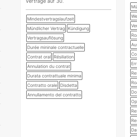
Verträge auf 30.
Mü
We
Mindestvertragslaufzeit
Ve
Mündlicher Vertrag
Kündigung
Ro
Vertragsauflösung
Au
Durée mininale contractuelle
Con
Contrat oral
Résiliation
Err
Annulation du contrat
Res
Durata contrattuale minima
Ro
Contratto orale
Disdetta
Do
Annullamento del contratto
Op
Re
Res
Da