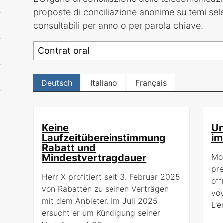
proposte di conciliazione anonime su temi sel
consultabili per anno o per parola chiave.
Deutsch
Italiano
Français
Keine
Un
Laufzeitübereinstimmung
im
Rabatt und
Mindestvertragdauer
Mon
pre
Herr X profitiert seit 3. Februar 2025
off
von Rabatten zu seinen Verträgen
vo
mit dem Anbieter. Im Juli 2025
L'
ersucht er um Kündigung seiner