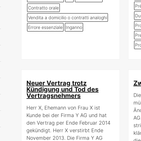
Pr
Contratto orale
Du
Vendita a domicilio o contratti analoghi
Pr
Errore essenziale
Inganno
Pr
Pr
Neuer Vertrag trotz
Zw
Kündigung und Tod des
Vertragsnehmers
Die
mün
Herr X, Ehemann von Frau X ist
Änd
Kunde bei der Firma Y AG und hat
AG
den Vertrag per Ende Februar 2014
str
gekündigt. Herr X verstirbt Ende
kl
November 2013. Die Firma Y AG
di