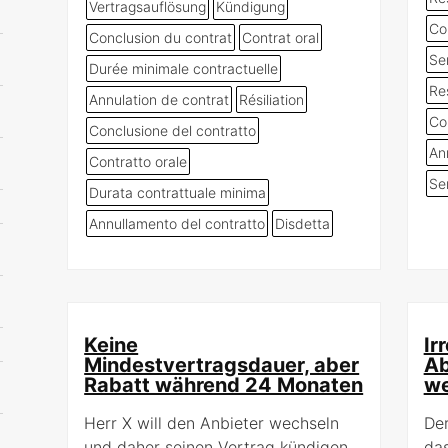
Vertragsauflösung
Kündigung
Con
Conclusion du contrat
Contrat oral
Ser
Durée minimale contractuelle
Res
Annulation de contrat
Résiliation
Co
Conclusione del contratto
An
Contratto orale
Ser
Durata contrattuale minima
Annullamento del contratto
Disdetta
Keine
Ir
Mindestvertragsdauer, aber
Ab
Rabatt während 24 Monaten
we
Herr X will den Anbieter wechseln
Der
und daher seinen Vertrag kündigen.
da