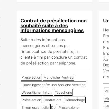
Contrat de présélection non
Un
souhaité suite à des
informations mensongères
Her
Fra
Suite à des informations
der
mensongères obtenues par
End
l’interlocutrice du prestataire, la
En
cliente à fini par conclure un contrat
AG 
de présélection par téléphone.
De
Ver
de
Preselection
Mündlicher Vertrag
Haustürgeschäfte und ähnliche Verträge
Mü
Wesentlicher Irrtum
Täuschung
Mi
Présélection
Contrat oral
Démarchage
Ve
Erreur essentielle
Dol
Preselezione