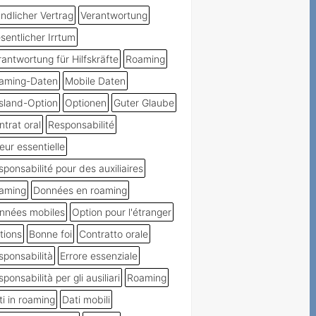
ndlicher Vertrag
Verantwortung
sentlicher Irrtum
rantwortung für Hilfskräfte
Roaming
aming-Daten
Mobile Daten
sland-Option
Optionen
Guter Glaube
trat oral
Responsabilité
eur essentielle
ponsabilité pour des auxiliaires
aming
Données en roaming
nnées mobiles
Option pour l'étranger
tions
Bonne foi
Contratto orale
sponsabilità
Errore essenziale
ponsabilità per gli ausiliari
Roaming
ti in roaming
Dati mobili