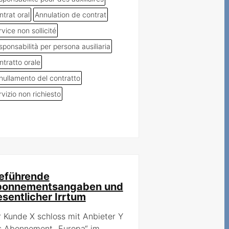
trat oral
Annulation de contrat
vice non sollicité
ponsabilità per persona ausiliaria
ntratto orale
nullamento del contratto
vizio non richiesto
reführende
onnementsangaben und
sentlicher Irrtum
 Kunde X schloss mit Anbieter Y
s Abonnement „Europa“ im