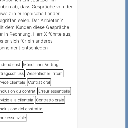
auben ab, dass Gespräche von der
weiz in europäische Länder
egriffen seien. Der Anbieter Y
llt dem Kunden diese Gespräche
r in Rechnung. Herr X führte aus,
s er sich für ein anderes
onnement entschieden
ndendienst
Mündlicher Vertrag
rtragsschluss
Wesentlicher Irrtum
vice clientele
Contrat oral
nclusion du contrat
Erreur essentielle
vizio alla clientela
Contratto orale
nclusione del contratto
rore essenziale