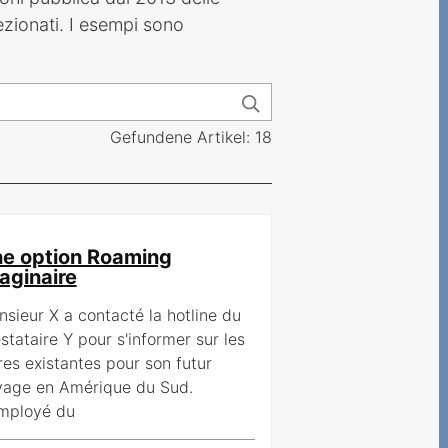
ezionati. I esempi sono
Gefundene Artikel: 18
e option Roaming
aginaire
sieur X a contacté la hotline du
stataire Y pour s'informer sur les
res existantes pour son futur
yage en Amérique du Sud.
employé du