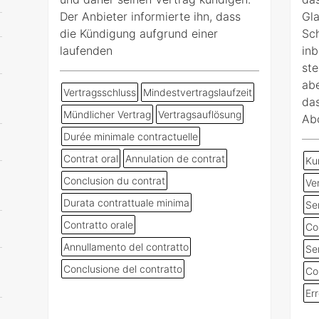
Der Anbieter informierte ihn, dass
Gl
die Kündigung aufgrund einer
Sch
laufenden
inb
ste
abe
Vertragsschluss
Mindestvertragslaufzeit
das
Mündlicher Vertrag
Vertragsauflösung
Ab
Durée minimale contractuelle
Contrat oral
Annulation de contrat
Ku
Conclusion du contrat
Ve
Durata contrattuale minima
Ser
Contratto orale
Co
Annullamento del contratto
Ser
Conclusione del contratto
Co
Er