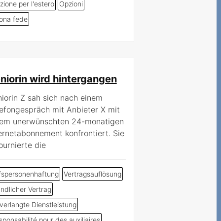
zione per l'estero
Opzioni
ona fede
niorin wird hintergangen
iorin Z sah sich nach einem
efongespräch mit Anbieter X mit
nem unerwünschten 24-monatigen
ernetabonnement konfrontiert. Sie
ournierte die
lfspersonenhaftung
Vertragsauflösung
ndlicher Vertrag
verlangte Dienstleistung
ponsabilité pour des auxiliaires