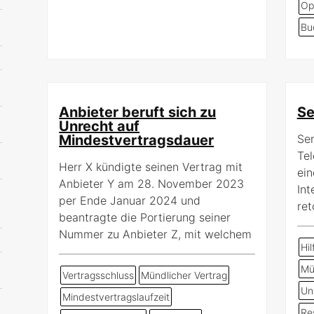
Op
Bu
Anbieter beruft sich zu
Se
Unrecht auf
Mindestvertragsdauer
Sen
Tel
Herr X kündigte seinen Vertrag mit
ei
Anbieter Y am 28. November 2023
Int
per Ende Januar 2024 und
ret
beantragte die Portierung seiner
Nummer zu Anbieter Z, mit welchem
Hi
Mü
Vertragsschluss
Mündlicher Vertrag
Un
Mindestvertragslaufzeit
Res