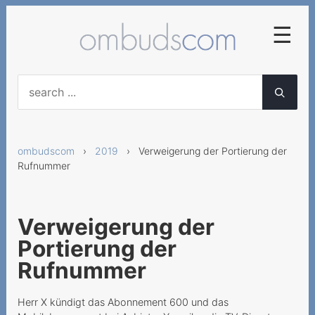
☰
2025
Frühzeitige
Abonnementskündigung
ombudscom
›
2019
› Verweigerung der Portierung der
Vertragliche Vereinbarung
Rufnummer
von diversen
Servicegebühren
Falsche Lieferung von
Verweigerung der
Mobilgeräten
Portierung der
Neue AGB für
Rufnummer
Geschäftskunden nicht
anwendbar
Herr X kündigt das Abonnement 600 und das