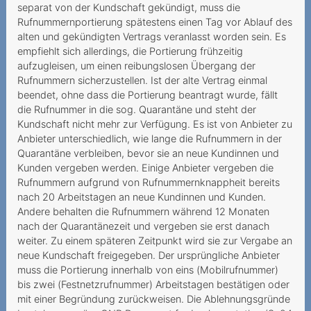
separat von der Kundschaft gekündigt, muss die
Tarife bilden
Rufnummernportierung spätestens einen Tag vor Ablauf des
Vertragsbestandteil
alten und gekündigten Vertrags veranlasst worden sein. Es
empfiehlt sich allerdings, die Portierung frühzeitig
Une visite coquine a prix
aufzugleisen, um einen reibungslosen Übergang der
dor
Rufnummern sicherzustellen. Ist der alte Vertrag einmal
beendet, ohne dass die Portierung beantragt wurde, fällt
Frais de guichet postal :
die Rufnummer in die sog. Quarantäne und steht der
est-ce au client de s’en
Kundschaft nicht mehr zur Verfügung. Es ist von Anbieter zu
acquitter
Anbieter unterschiedlich, wie lange die Rufnummern in der
Quarantäne verbleiben, bevor sie an neue Kundinnen und
Appels manqués onéreux
Kunden vergeben werden. Einige Anbieter vergeben die
Rufnummern aufgrund von Rufnummernknappheit bereits
Activation d’une option
nach 20 Arbeitstagen an neue Kundinnen und Kunden.
d’itinérance inutile
Andere behalten die Rufnummern während 12 Monaten
nach der Quarantänezeit und vergeben sie erst danach
Un départ à l’étranger qui
weiter. Zu einem späteren Zeitpunkt wird sie zur Vergabe an
coûte cher
neue Kundschaft freigegeben. Der ursprüngliche Anbieter
muss die Portierung innerhalb von eins (Mobilrufnummer)
Contratto a favore di terzi
bis zwei (Festnetzrufnummer) Arbeitstagen bestätigen oder
mit einer Begründung zurückweisen. Die Ablehnungsgründe
Costi roaming troppo elevati