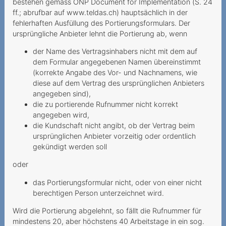
bestehen gemäss ONP Document for Implementation (S. 24
ff.; abrufbar auf www.teldas.ch) hauptsächlich in der
Attivazione indesiderata di
fehlerhaften Ausfüllung des Portierungsformulars. Der
servizi a valore aggiunto
ursprüngliche Anbieter lehnt die Portierung ab, wenn
Servizi a valore aggiunto
der Name des Vertragsinhabers nicht mit dem auf
internazionali
dem Formular angegebenen Namen übereinstimmt
(korrekte Angabe des Vor- und Nachnamens, wie
Richiesta di portabilita non
diese auf dem Vertrag des ursprünglichen Anbieters
accettata
angegeben sind),
die zu portierende Rufnummer nicht korrekt
2017
angegeben wird,
die Kundschaft nicht angibt, ob der Vertrag beim
Verspätete Zustellung von
ursprünglichen Anbieter vorzeitig oder ordentlich
Rechnungen
gekündigt werden soll
Utilisation coûteuse du Wi-
oder
Fi vietnamien
das Portierungsformular nicht, oder von einer nicht
Démarchage persistant
berechtigen Person unterzeichnet wird.
2016
Wird die Portierung abgelehnt, so fällt die Rufnummer für
mindestens 20, aber höchstens 40 Arbeitstage in ein sog.