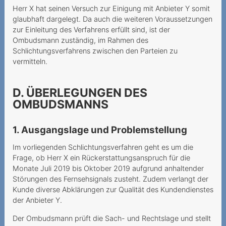
Sperrung im Ausland trotz
Herr X hat seinen Versuch zur Einigung mit Anbieter Y somit
Notfalls
glaubhaft dargelegt. Da auch die weiteren Voraussetzungen
zur Einleitung des Verfahrens erfüllt sind, ist der
Verantwortung des
Ombudsmann zuständig, im Rahmen des
Mehrwertdienstanbieters
Schlichtungsverfahrens zwischen den Parteien zu
vermitteln.
Funkstille statt Portierung
Teurer Wettbewerb
D. ÜBERLEGUNGEN DES
OMBUDSMANNS
Partnersuche mit hohen
Kosten
1. Ausgangslage und Problemstellung
Teurer Aufenthalt in Ghana
Im vorliegenden Schlichtungsverfahren geht es um die
Von der Ehefrau
Frage, ob Herr X ein Rückerstattungsanspruch für die
Monate Juli 2019 bis Oktober 2019 aufgrund anhaltender
verlängerter Mobilvertrag
Störungen des Fernsehsignals zusteht. Zudem verlangt der
Überblick verloren
Kunde diverse Abklärungen zur Qualität des Kundendienstes
der Anbieter Y.
Unlimitiertes Abonnement
Der Ombudsmann prüft die Sach- und Rechtslage und stellt
mit Limit