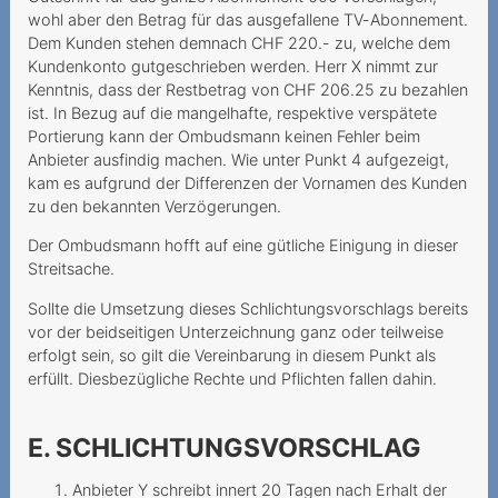
2015
wohl aber den Betrag für das ausgefallene TV-Abonnement.
Dem Kunden stehen demnach CHF 220.- zu, welche dem
Fragliche
Kundenkonto gutgeschrieben werden. Herr X nimmt zur
Papierrechnungsgebuhren
Kenntnis, dass der Restbetrag von CHF 206.25 zu bezahlen
ist. In Bezug auf die mangelhafte, respektive verspätete
Herausgabe von IP-
Portierung kann der Ombudsmann keinen Fehler beim
Adressen
Anbieter ausfindig machen. Wie unter Punkt 4 aufgezeigt,
kam es aufgrund der Differenzen der Vornamen des Kunden
Verbindungsnachweise bei
zu den bekannten Verzögerungen.
Prepaid nicht mehr
einsehbar
Der Ombudsmann hofft auf eine gütliche Einigung in dieser
Streitsache.
Abonnementsrabatt beim
Vertragsschluss ohne
Sollte die Umsetzung dieses Schlichtungsvorschlags bereits
Mobilfunkgeräteb
vor der beidseitigen Unterzeichnung ganz oder teilweise
erfolgt sein, so gilt die Vereinbarung in diesem Punkt als
Vertragsschluss durch
erfüllt. Diesbezügliche Rechte und Pflichten fallen dahin.
einen Agenten
Trotz Versprechen kein
E. SCHLICHTUNGSVORSCHLAG
Treffen
Anbieter Y schreibt innert 20 Tagen nach Erhalt der