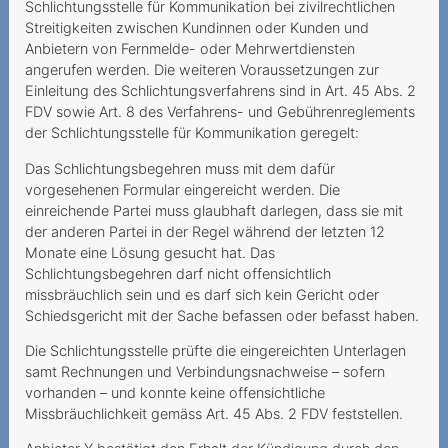
Herausgabe von
Schlichtungsstelle für Kommunikation bei zivilrechtlichen
Verbindungsnachweisen
Streitigkeiten zwischen Kundinnen oder Kunden und
ohne Ermächtigung
Anbietern von Fernmelde- oder Mehrwertdiensten
angerufen werden. Die weiteren Voraussetzungen zur
Kündigung wegen Umzug
Einleitung des Schlichtungsverfahrens sind in Art. 45 Abs. 2
FDV sowie Art. 8 des Verfahrens- und Gebührenreglements
Mieux vaut pas deux fois
der Schlichtungsstelle für Kommunikation geregelt:
qu'une
Das Schlichtungsbegehren muss mit dem dafür
Conditions de résiliation
vorgesehenen Formular eingereicht werden. Die
complexes et inflexibles
einreichende Partei muss glaubhaft darlegen, dass sie mit
der anderen Partei in der Regel während der letzten 12
Kostspielige
Monate eine Lösung gesucht hat. Das
Partnervermittlung
Schlichtungsbegehren darf nicht offensichtlich
missbräuchlich sein und es darf sich kein Gericht oder
Unerwünschte
Schiedsgericht mit der Sache befassen oder befasst haben.
Mehrwertdienst-SMS
Die Schlichtungsstelle prüfte die eingereichten Unterlagen
Promotion mit Tücke
samt Rechnungen und Verbindungsnachweise – sofern
vorhanden – und konnte keine offensichtliche
Kabelanschlussgebühren
Missbräuchlichkeit gemäss Art. 45 Abs. 2 FDV feststellen.
doppelt bezahlt?