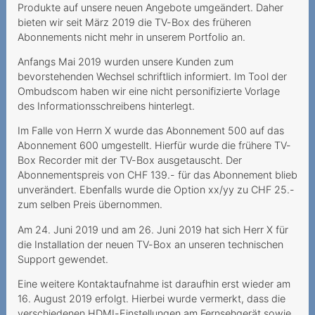
Produkte auf unsere neuen Angebote umgeändert. Daher
Abschaffung der
bieten wir seit März 2019 die TV-Box des früheren
Zweimonatsrechnung
Abonnements nicht mehr in unserem Portfolio an.
Mindestvertragslaufzeit:
Anfangs Mai 2019 wurden unsere Kunden zum
Augen Auf bei der
bevorstehenden Wechsel schriftlich informiert. Im Tool der
Kündigung
Ombudscom haben wir eine nicht personifizierte Vorlage
des Informationsschreibens hinterlegt.
Seniorin wird hintergangen
Im Falle von Herrn X wurde das Abonnement 500 auf das
Unerwünschte
Abonnement 600 umgestellt. Hierfür wurde die frühere TV-
Vertragsschlüsse
Box Recorder mit der TV-Box ausgetauscht. Der
Abonnementspreis von CHF 139.- für das Abonnement blieb
Keine
unverändert. Ebenfalls wurde die Option xx/yy zu CHF 25.-
Mindestvertragsdauer, aber
zum selben Preis übernommen.
Rabatt während 24
Am 24. Juni 2019 und am 26. Juni 2019 hat sich Herr X für
Monaten
die Installation der neuen TV-Box an unseren technischen
Support gewendet.
Verantwortung bei
Phishing-Attacken
Eine weitere Kontaktaufnahme ist daraufhin erst wieder am
16. August 2019 erfolgt. Hierbei wurde vermerkt, dass die
Verantwortung des
verschiedenen HDMI-Einstellungen am Fernsehgerät sowie