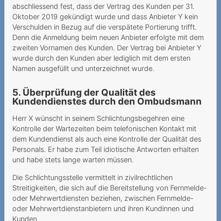
abschliessend fest, dass der Vertrag des Kunden per 31.
Mehrwertdienste Easypay
Oktober 2019 gekündigt wurde und dass Anbieter Y kein
als Bezahlfunktion
Verschulden in Bezug auf die verspätete Portierung trifft.
Denn die Anmeldung beim neuen Anbieter erfolgte mit dem
Kostenpflichtiger Wegzug
zweiten Vornamen des Kunden. Der Vertrag bei Anbieter Y
ins Ausland
wurde durch den Kunden aber lediglich mit dem ersten
Namen ausgefüllt und unterzeichnet wurde.
Mehrwertdienste - SMS-
Abonnement
5. Überprüfung der Qualität des
Kundendienstes durch den Ombudsmann
Falsches Keyword zur
Abmeldung
Herr X wünscht in seinem Schlichtungsbegehren eine
Kontrolle der Wartezeiten beim telefonischen Kontakt mit
Gebrauch mobiler Daten
dem Kundendienst als auch eine Kontrolle der Qualität des
durch minderjährigen Sohn
Personals. Er habe zum Teil idiotische Antworten erhalten
führt zu ho
und habe stets lange warten müssen.
Verhältnismässigkeit der
Die Schlichtungsstelle vermittelt in zivilrechtlichen
Gebühren für die vorzeitige
Streitigkeiten, die sich auf die Bereitstellung von Fernmelde-
oder Mehrwertdiensten beziehen, zwischen Fernmelde-
Kündigu
oder Mehrwertdienstanbietern und ihren Kundinnen und
Zankapfel
Kunden.