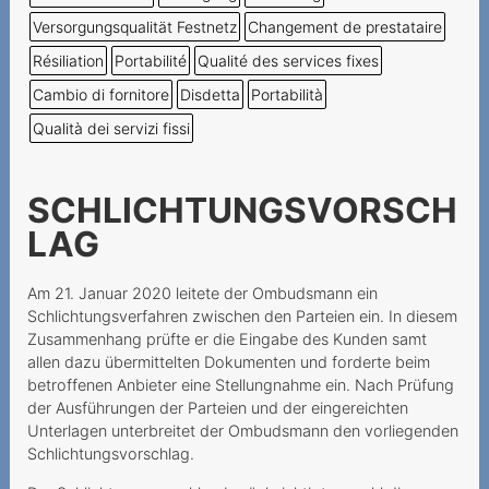
Incertezze al momento
Versorgungsqualität Festnetz
Changement de prestataire
della stipula del contratto
Résiliation
Portabilité
Qualité des services fixes
Une demande de portage
Cambio di fornitore
Disdetta
Portabilità
qui annule la résiliation
Qualità dei servizi fissi
auparavant
Keine einseitige
Vertragsänderung bei
SCHLICHTUNGSVORSCH
Mindestvertragsdauer
LAG
Keine
Laufzeitübereinstimmung
Am 21. Januar 2020 leitete der Ombudsmann ein
Rabatt und
Schlichtungsverfahren zwischen den Parteien ein. In diesem
Zusammenhang prüfte er die Eingabe des Kunden samt
Mindestvertragdauer
allen dazu übermittelten Dokumenten und forderte beim
Keine Aufklärung über
betroffenen Anbieter eine Stellungnahme ein. Nach Prüfung
Widerrufsrecht
der Ausführungen der Parteien und der eingereichten
Unterlagen unterbreitet der Ombudsmann den vorliegenden
Widerrufsrecht beim
Schlichtungsvorschlag.
telefonischen