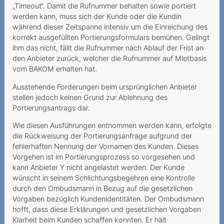
Internet langsamer als
„Timeout“. Damit die Rufnummer behalten sowie portiert
vereinbart
werden kann, muss sich der Kunde oder die Kundin
während dieser Zeitspanne intensiv um die Einreichung des
Unerklärliche Kosten fur
korrekt ausgefüllten Portierungsformulars bemühen. Gelingt
inlandischen
ihm das nicht, fällt die Rufnummer nach Ablauf der Frist an
Datenverbrauch
den Anbieter zurück, welcher die Rufnummer auf Mietbasis
vom BAKOM erhalten hat.
Nicht eingehaltenes
Ausstehende Forderungen beim ursprünglichen Anbieter
Werbeversprechen
stellen jedoch keinen Grund zur Ablehnung des
(Glasfaseranschluss)
Portierungsantrags dar.
Rückerstattung der Kosten
Wie diesen Ausführungen entnommen werden kann, erfolgte
trotz erfolgter Anmeldung
die Rückweisung der Portierungsanfrage aufgrund der
fehlerhaften Nennung der Vornamen des Kunden. Dieses
Achtfache
Vorgehen ist im Portierungsprozess so vorgesehen und
Kündigungsgebühr bei
kann Anbieter Y nicht angelastet werden. Der Kunde
ausserordentlicher
wünscht in seinem Schlichtungsbegehren eine Kontrolle
Kündigung?
durch den Ombudsmann in Bezug auf die gesetzlichen
Vorgaben bezüglich Kundenidentitäten. Der Ombudsmann
Kauf von Spielguthaben
hofft, dass diese Erklärungen und gesetzlichen Vorgaben
durch eine Minderjährige
Klarheit beim Kunden schaffen konnten. Er hält