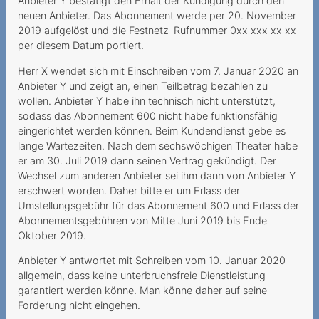
Anbieter Y bestätigt den Erhalt der Kündigung durch den
neuen Anbieter. Das Abonnement werde per 20. November
Roaming in Grenzgebieten
2019 aufgelöst und die Festnetz-Rufnummer 0xx xxx xx xx
Dauerauftrag mit falscher
per diesem Datum portiert.
Referenznummer
Herr X wendet sich mit Einschreiben vom 7. Januar 2020 an
Anbieter Y und zeigt an, einen Teilbetrag bezahlen zu
2021
wollen. Anbieter Y habe ihn technisch nicht unterstützt,
sodass das Abonnement 600 nicht habe funktionsfähig
Irreführende
eingerichtet werden können. Beim Kundendienst gebe es
Abonnementsangaben und
lange Wartezeiten. Nach dem sechswöchigen Theater habe
wesentlicher Irrtum
er am 30. Juli 2019 dann seinen Vertrag gekündigt. Der
Wechsel zum anderen Anbieter sei ihm dann von Anbieter Y
Unbekannte Rufnummer im
erschwert worden. Daher bitte er um Erlass der
Kundenkonto
Umstellungsgebühr für das Abonnement 600 und Erlass der
Abonnementsgebühren von Mitte Juni 2019 bis Ende
Verfall des Prepaid-
Oktober 2019.
Guthabens infolge
Nichtgebrauchs
Anbieter Y antwortet mit Schreiben vom 10. Januar 2020
allgemein, dass keine unterbruchsfreie Dienstleistung
Urteilsunfähigkeit infolge
garantiert werden könne. Man könne daher auf seine
psychischer Erkrankung
Forderung nicht eingehen.