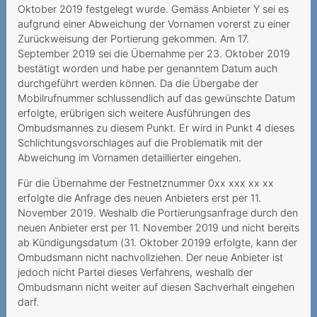
fantomes
Oktober 2019 festgelegt wurde. Gemäss Anbieter Y sei es
aufgrund einer Abweichung der Vornamen vorerst zu einer
Une demande de résiliation
Zurückweisung der Portierung gekommen. Am 17.
aboutissant à une
September 2019 sei die Übernahme per 23. Oktober 2019
prolongation de
bestätigt worden und habe per genanntem Datum auch
durchgeführt werden können. Da die Übergabe der
2019
Mobilrufnummer schlussendlich auf das gewünschte Datum
erfolgte, erübrigen sich weitere Ausführungen des
Verweigerung der
Ombudsmannes zu diesem Punkt. Er wird in Punkt 4 dieses
Portierung der Rufnummer
Schlichtungsvorschlages auf die Problematik mit der
Abweichung im Vornamen detaillierter eingehen.
Unmögliche
Festnetztelefonie -
Für die Übernahme der Festnetznummer 0xx xxx xx xx
Technologiewechsel ohne
erfolgte die Anfrage des neuen Anbieters erst per 11.
Strom
November 2019. Weshalb die Portierungsanfrage durch den
neuen Anbieter erst per 11. November 2019 und nicht bereits
Sechs Franken sind zu viel
ab Kündigungsdatum (31. Oktober 20199 erfolgte, kann der
Ombudsmann nicht nachvollziehen. Der neue Anbieter ist
Teures Spiel mit der Liebe
jedoch nicht Partei dieses Verfahrens, weshalb der
Ombudsmann nicht weiter auf diesen Sachverhalt eingehen
Nachtragliche Einforderung
darf.
von