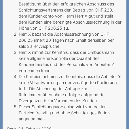
Adaptation des tarifs à la
Bestätigung über den erfolgreichen Abschluss des
hausse imposée au client
Schlichtungsverfahrens den Betrag von CHF 220.-
dem Kundenkonto von Herrn Herr X gut und stellt
Un réseau mobile aux
dem Kunden eine bereinigte Abschlussrechnung in der
abonnées absents
Höhe von CHF 206.25 zu.
Herr X bezahlt die Abschlussrechnung von CHF
Résiliation anticipée pour
206.25 innert 20 Tagen nach Erhalt derselben per
départ à l’étranger
saldo aller Ansprüche.
Herr X nimmt zur Kenntnis, dass der Ombudsmann
Contrat de présélection non
keine allgemeine Kontrolle der Qualität des
souhaité suite à des
Kundendienstes und des Personals von Anbieter Y
information
vornehmen kann.
Die Parteien nehmen zur Kenntnis, dass die Anbieter Y
Est-ce que le raccordement
keine Verantwortung an der verzögerten Portierung
familial constitue un besoin
trifft. Die Ablehnung der Anfrage zur
cour
Rufnummernübernahme erfolgte aufgrund der
Divergenzen beim Vornamen des Kunden.
2014
Dieser Schlichtungsvorschlag wird von beiden
Parteien freiwillig und ohne Schuldeingeständnis
Einseitige
angenommen.
Vertragsanpassung durch
Bern, 24. Februar 2020