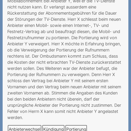
Auszahlung von
Mobilabonnement bei Anbieter Y, weil er die TV-Dienste
nicht nutzen kann. Er verlangt ausserdem eine
Restguthaben einer
Rückerstattung der Abonnementsgebühren für die Dauer
Prepaidkarte
der Störungen der TV-Dienste. Herr X schliesst beim neuen
Anbieter einen Mobil- sowie einen Internet-, TV- und
An Mindestvertragsdauer
Festnetz-Vertrag ab und beauftragt diesen, die Mobil- und
gebundenes Geschenk
Festnetzrufnummer zu portieren. Die Portierung wird von
Résiliation par le prestataire
Anbieter Y verweigert. Herr X möchte in Erfahrung bringen,
ob die Verweigerung der Portierung der Rufnummern
d'un numéro Prepaid
rechtens ist. Der Ombudsmann kommt zum Schluss, dass
inutilisé
die Kosten der nicht erbrachten TV-Dienste zurückerstattet
werden sollen. Des Weiteren war der Anbieter befugt, die
Fragliche Deaktivierung
Portierung der Rufnummern zu verweigern. Denn Herr X
einer Prepaid-Nummer
schloss den Vertrag bei Anbieter Y mit seinem ersten
Prestataire inatteignable
Vornamen und den Vertrag beim neuen Anbieter mit seinem
zweiten Vornamen ab. Stimmen die Angaben des Kunden
Wegzug ins Ausland als
bei den beiden Anbietern nicht überein, darf der
wichtiger Grund
ursprüngliche Anbieter der Portierung nicht zustimmen. Der
Fehler von Herrn X kann somit nicht Anbieter Y angelastet
Vertragskündigung infolge
werden.
Zahlungsverzugs
Anbieterwechsel
Kündigung
Portierung