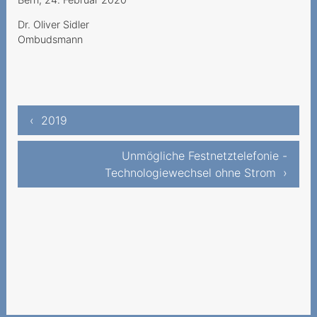
Anbieter
Dr. Oliver Sidler
Ungenügende Beratung
Ombudsmann
Zu späte
Anschlusssperrung
Neuer Vertrag trotz
Kündigung und Tod des
‹ 2019
Vertragsnehmers
Unmögliche Festnetztelefonie -
Zweifelhafter Vertrag
Technologiewechsel ohne Strom ›
Mündlicher Vertrag ohne
Beweis
Widerruf des mündlichen
Vertrages
Minderjahriger bezahlt
Telefon