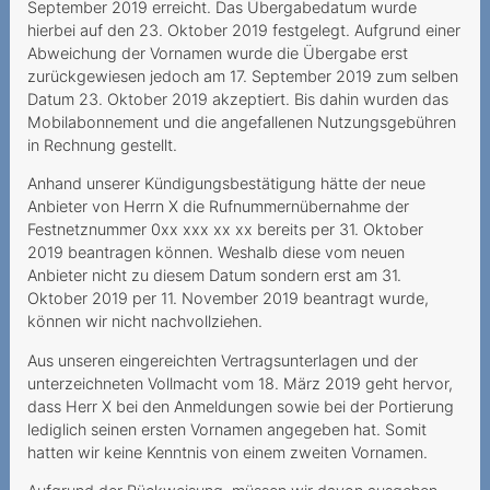
September 2019 erreicht. Das Übergabedatum wurde
Grundversorgung für alle
hierbei auf den 23. Oktober 2019 festgelegt. Aufgrund einer
Abweichung der Vornamen wurde die Übergabe erst
Lorsque le prestataire
zurückgewiesen jedoch am 17. September 2019 zum selben
estime que la vie dure 720
Datum 23. Oktober 2019 akzeptiert. Bis dahin wurden das
mois
Mobilabonnement und die angefallenen Nutzungsgebühren
in Rechnung gestellt.
Modification unilatérale du
contrat
Anhand unserer Kündigungsbestätigung hätte der neue
Anbieter von Herrn X die Rufnummernübernahme der
Nummerportierung - leeres
Festnetznummer 0xx xxx xx xx bereits per 31. Oktober
Versprechen?
2019 beantragen können. Weshalb diese vom neuen
Anbieter nicht zu diesem Datum sondern erst am 31.
Teure Anrufe an 0900-
Oktober 2019 per 11. November 2019 beantragt wurde,
Nummer
können wir nicht nachvollziehen.
Unerwünschte Verwendung
Aus unseren eingereichten Vertragsunterlagen und der
von Daten für
unterzeichneten Vollmacht vom 18. März 2019 geht hervor,
Marketingzwecke
dass Herr X bei den Anmeldungen sowie bei der Portierung
lediglich seinen ersten Vornamen angegeben hat. Somit
Unlimitierte Daten mit
hatten wir keine Kenntnis von einem zweiten Vornamen.
gedrosselter