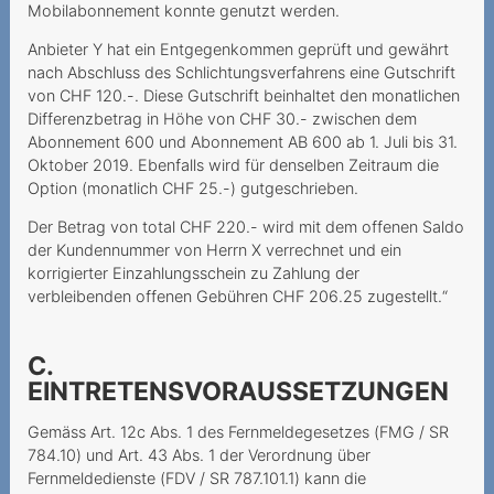
Mobilabonnement konnte genutzt werden.
kostenpflichtig
Anbieter Y hat ein Entgegenkommen geprüft und gewährt
2022
nach Abschluss des Schlichtungsverfahrens eine Gutschrift
von CHF 120.-. Diese Gutschrift beinhaltet den monatlichen
Zur Drosselung der
Differenzbetrag in Höhe von CHF 30.- zwischen dem
Datengeschwindigkeit im
Abonnement 600 und Abonnement AB 600 ab 1. Juli bis 31.
Ausland
Oktober 2019. Ebenfalls wird für denselben Zeitraum die
Option (monatlich CHF 25.-) gutgeschrieben.
Doch kein „unlimitiertes
Internet“
Der Betrag von total CHF 220.- wird mit dem offenen Saldo
der Kundennummer von Herrn X verrechnet und ein
Illimitato non significa
korrigierter Einzahlungsschein zu Zahlung der
limitato
verbleibenden offenen Gebühren CHF 206.25 zugestellt.“
Unlauteres und
irreführendes Vorgehen
C.
EINTRETENSVORAUSSETZUNGEN
Confusion totale menant la
demande de portage à
Gemäss Art. 12c Abs. 1 des Fernmeldegesetzes (FMG / SR
l’échec
784.10) und Art. 43 Abs. 1 der Verordnung über
Fernmeldedienste (FDV / SR 787.101.1) kann die