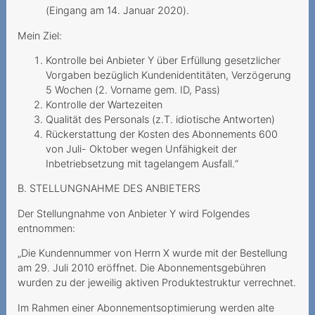
(Eingang am 14. Januar 2020).
Grobfahrlässiges Handeln
Mein Ziel:
des Anbieters
Kontrolle bei Anbieter Y über Erfüllung gesetzlicher
Herausgabe des PIN/PUK
Vorgaben bezüglich Kundenidentitäten, Verzögerung
an die Erben
5 Wochen (2. Vorname gem. ID, Pass)
Kontrolle der Wartezeiten
Kostenpflichtiges Gratis-
Qualität des Personals (z.T. idiotische Antworten)
Abonnement
Rückerstattung der Kosten des Abonnements 600
von Juli- Oktober wegen Unfähigkeit der
Unerwünschte Netflix-
Inbetriebsetzung mit tagelangem Ausfall.“
Option
B. STELLUNGNAHME DES ANBIETERS
Kundin muss auf
bestrittenen
Der Stellungnahme von Anbieter Y wird Folgendes
Vertragsschluss reagieren
entnommen:
„Die Kundennummer von Herrn X wurde mit der Bestellung
Zahlungsverzug infolge
am 29. Juli 2010 eröffnet. Die Abonnementsgebühren
falscher Rechnungsadresse
wurden zu der jeweilig aktiven Produktestruktur verrechnet.
Ungewollte Replay-Option
Im Rahmen einer Abonnementsoptimierung werden alte