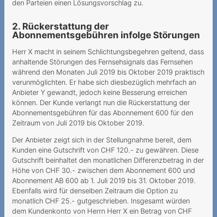
den Parteien einen Lösungsvorschlag zu.
Eintritt ins Altersheim
2. Rückerstattung der
Wesentlicher Irrtum
Abonnementsgebühren infolge Störungen
Ungewollter
Herr X macht in seinem Schlichtungsbegehren geltend, dass
Vertragsschluss mit
anhaltende Störungen des Fernsehsignals das Fernsehen
während den Monaten Juli 2019 bis Oktober 2019 praktisch
horrenden
verunmöglichten. Er habe sich diesbezüglich mehrfach an
Kündigungsgebühren
Anbieter Y gewandt, jedoch keine Besserung erreichen
können. Der Kunde verlangt nun die Rückerstattung der
Störungen sind immer ein
Abonnementsgebühren für das Abonnement 600 für den
Ärgernis
Zeitraum von Juli 2019 bis Oktober 2019.
Wo bleibt die 5G-
Der Anbieter zeigt sich in der Stellungnahme bereit, dem
Verbindung?
Kunden eine Gutschrift von CHF 120.- zu gewähren. Diese
Gutschrift beinhaltet den monatlichen Differenzbetrag in der
Sperrung der Nummer
Höhe von CHF 30.- zwischen dem Abonnement 600 und
wegen Premium-SMS
Abonnement AB 600 ab 1. Juli 2019 bis 31. Oktober 2019.
Ebenfalls wird für denselben Zeitraum die Option zu
2020
monatlich CHF 25.- gutgeschrieben. Insgesamt würden
dem Kundenkonto von Herrn Herr X ein Betrag von CHF
Ohne Gesichtsscann keine