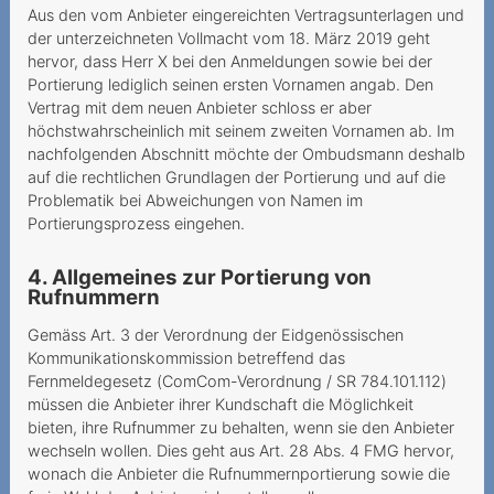
Kabelanschlussgebühren
Aus den vom Anbieter eingereichten Vertragsunterlagen und
der unterzeichneten Vollmacht vom 18. März 2019 geht
Neue Gebühren führen zu
hervor, dass Herr X bei den Anmeldungen sowie bei der
unzumutbarer
Portierung lediglich seinen ersten Vornamen angab. Den
Tariferhöhung
Vertrag mit dem neuen Anbieter schloss er aber
höchstwahrscheinlich mit seinem zweiten Vornamen ab. Im
Keine eheliche
nachfolgenden Abschnitt möchte der Ombudsmann deshalb
Vertretungsbefugnis
auf die rechtlichen Grundlagen der Portierung und auf die
Problematik bei Abweichungen von Namen im
Démarchage sur la voie
Portierungsprozess eingehen.
publique et droit de
révocation
4. Allgemeines zur Portierung von
Rufnummern
Modification de contrat et
erreur sur le prix
Gemäss Art. 3 der Verordnung der Eidgenössischen
d’abonnement
Kommunikationskommission betreffend das
Fernmeldegesetz (ComCom-Verordnung / SR 784.101.112)
2018
müssen die Anbieter ihrer Kundschaft die Möglichkeit
bieten, ihre Rufnummer zu behalten, wenn sie den Anbieter
Telefonischer Segen Gottes
wechseln wollen. Dies geht aus Art. 28 Abs. 4 FMG hervor,
mit hoher Kostenfolge
wonach die Anbieter die Rufnummernportierung sowie die