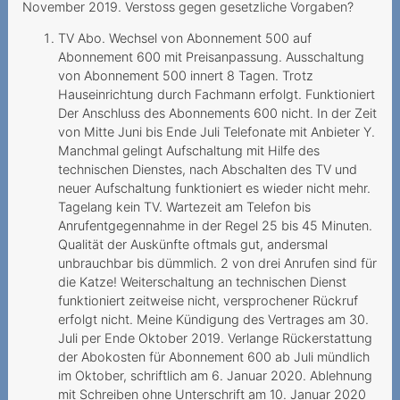
Rechnungsdetails
November 2019. Verstoss gegen gesetzliche Vorgaben?
gesetzlich nur befristet
verfügbar
TV Abo. Wechsel von Abonnement 500 auf
Abonnement 600 mit Preisanpassung. Ausschaltung
Rückzahlung einer
von Abonnement 500 innert 8 Tagen. Trotz
Sicherheitsleistung
Hauseinrichtung durch Fachmann erfolgt. Funktioniert
Der Anschluss des Abonnements 600 nicht. In der Zeit
Vertragsverweigerung
von Mitte Juni bis Ende Juli Telefonate mit Anbieter Y.
wegen fehlender Bonität
Manchmal gelingt Aufschaltung mit Hilfe des
technischen Dienstes, nach Abschalten des TV und
Mehrwertdienstanbieter
neuer Aufschaltung funktioniert es wieder nicht mehr.
missachtet gesetzliche
Tagelang kein TV. Wartezeit am Telefon bis
Vorgaben
Anrufentgegennahme in der Regel 25 bis 45 Minuten.
Qualität der Auskünfte oftmals gut, andersmal
2024
unbrauchbar bis dümmlich. 2 von drei Anrufen sind für
die Katze! Weiterschaltung an technischen Dienst
Preiserhöhung während der
funktioniert zeitweise nicht, versprochener Rückruf
Mindestvertragsdauer
erfolgt nicht. Meine Kündigung des Vertrages am 30.
Juli per Ende Oktober 2019. Verlange Rückerstattung
Anbieter beruft sich zu
der Abokosten für Abonnement 600 ab Juli mündlich
Unrecht auf
im Oktober, schriftlich am 6. Januar 2020. Ablehnung
Mindestvertragsdauer
mit Schreiben ohne Unterschrift am 10. Januar 2020