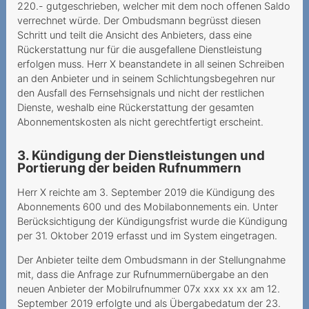
220.- gutgeschrieben, welcher mit dem noch offenen Saldo
SIM-Karte
verrechnet würde. Der Ombudsmann begrüsst diesen
Schritt und teilt die Ansicht des Anbieters, dass eine
10Gbit s versprochen nur 1
Rückerstattung nur für die ausgefallene Dienstleistung
Gbit s erhalten
erfolgen muss. Herr X beanstandete in all seinen Schreiben
Finanzielle Notlage
an den Anbieter und in seinem Schlichtungsbegehren nur
den Ausfall des Fernsehsignals und nicht der restlichen
ausgenutzt
Dienste, weshalb eine Rückerstattung der gesamten
Gehört die Schweiz zur EU
Abonnementskosten als nicht gerechtfertigt erscheint.
Auf Falschauskünfte der
3. Kündigung der Dienstleistungen und
Mitarbeitenden darf man
Portierung der beiden Rufnummern
sich verlass
Herr X reichte am 3. September 2019 die Kündigung des
Abonnements 600 und des Mobilabonnements ein. Unter
Corona-Pandemie führt zu
Berücksichtigung der Kündigungsfrist wurde die Kündigung
teurer Flugannullierung
per 31. Oktober 2019 erfasst und im System eingetragen.
Nachschieben von
Der Anbieter teilte dem Ombudsmann in der Stellungnahme
Nutzungsrichtlinien
mit, dass die Anfrage zur Rufnummernübergabe an den
neuen Anbieter der Mobilrufnummer 07x xxx xx xx am 12.
Facturation de données
September 2019 erfolgte und als Übergabedatum der 23.