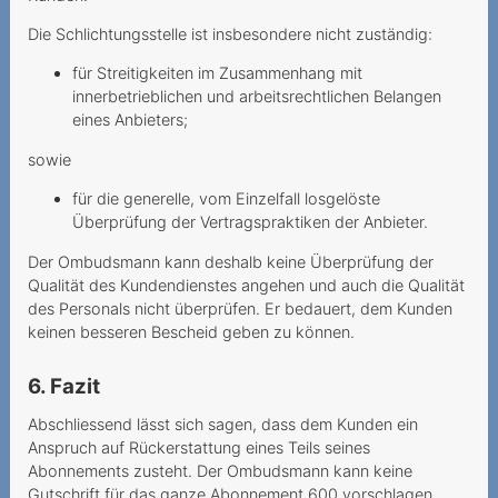
Portierungszeitpunkt
Die Schlichtungsstelle ist insbesondere nicht zuständig:
Frais supplémentaires
für Streitigkeiten im Zusammenhang mit
injustifiés pour un appel à
innerbetrieblichen und arbeitsrechtlichen Belangen
un numéro
eines Anbieters;
Frais ditinerance en suisse
sowie
et manque de reseau
für die generelle, vom Einzelfall losgelöste
Überprüfung der Vertragspraktiken der Anbieter.
Se faire passer pour
quelqu'un d'autre
Der Ombudsmann kann deshalb keine Überprüfung der
Qualität des Kundendienstes angehen und auch die Qualität
Droit de revocation en cas
des Personals nicht überprüfen. Er bedauert, dem Kunden
de demarchage a domicile
keinen besseren Bescheid geben zu können.
Données mobiles non
6. Fazit
justifiées
Abschliessend lässt sich sagen, dass dem Kunden ein
Fornitori di servizi a valore
Anspruch auf Rückerstattung eines Teils seines
aggiunto numeri brevi
Abonnements zusteht. Der Ombudsmann kann keine
Gutschrift für das ganze Abonnement 600 vorschlagen,