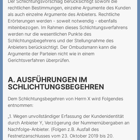
Der Schlichtungsvorschlag berücksichtigt sowohl die
Vertragsschluss
rechtlichen Bestimmungen, einzelne Argumente des Kunden
als auch einzelne Argumente des Anbieters. Rechtliche
Le colis volé
Erörterungen werden - soweit notwendig - ebenfalls
miteinbezogen. Im Rahmen dieses Schlichtungsverfahrens
Une option Roaming
werden nur die wesentlichen Punkte des
imaginaire
Schlichtungsbegehrens und der Stellungnahme des
Anbieters berücksichtigt. Der Ombudsmann kann die
Rückabwicklung des
Argumente der Parteien nicht wie in einem
Kaufvertrags aufgrund
Gerichtsverfahren überprüfen.
Urteilsunfähigkeit
Unrechtmässiger
A. AUSFÜHRUNGEN IM
Halterwechsel nach
SCHLICHTUNGSBEGEHREN
Portierung
Dem Schlichtungsbegehren von Herrn X wird Folgendes
Appels internationaux
entnommen:
depuis la Suisse ≠ Roaming
„1. Wegen unvollständiger Erfassung der Kundenidentität
Haftung bei
durch Anbieter Y, Verzögerung der Nummernübergaben an
Paketzusendung
Nachfolge-Anbieter. (Folgen z.B. Ausfall des
Festnetzanschlusses vom 23. Oktober 2019 bis 20.