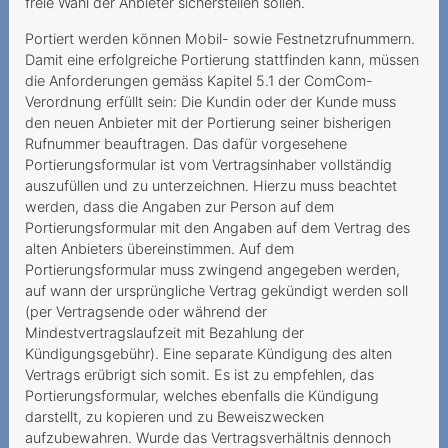
freie Wahl der Anbieter sicherstellen sollen.
Kündigung nur per Telefon
Portiert werden können Mobil- sowie Festnetzrufnummern.
und Chat geht das?
Damit eine erfolgreiche Portierung stattfinden kann, müssen
Hohe Kosten trotz
die Anforderungen gemäss Kapitel 5.1 der ComCom-
Verordnung erfüllt sein: Die Kundin oder der Kunde muss
aktivierter Ausland-Option
den neuen Anbieter mit der Portierung seiner bisherigen
Preselection wird nach
Rufnummer beauftragen. Das dafür vorgesehene
Technologiewechsel
Portierungsformular ist vom Vertragsinhaber vollständig
auszufüllen und zu unterzeichnen. Hierzu muss beachtet
hinfällig: Vertrag
werden, dass die Angaben zur Person auf dem
Aufklärungspflicht bei
Portierungsformular mit den Angaben auf dem Vertrag des
alten Anbieters übereinstimmen. Auf dem
Erneuerung der
Portierungsformular muss zwingend angegeben werden,
Mindestvertragsda
auf wann der ursprüngliche Vertrag gekündigt werden soll
Mehrwertdienstanbieter
(per Vertragsende oder während der
Mindestvertragslaufzeit mit Bezahlung der
leitet Inkassoverfahren ein
Kündigungsgebühr). Eine separate Kündigung des alten
Teurer Ping-Call
Vertrags erübrigt sich somit. Es ist zu empfehlen, das
Portierungsformular, welches ebenfalls die Kündigung
Unverlangte Gebühren für
darstellt, zu kopieren und zu Beweiszwecken
die Papierrechnung
aufzubewahren. Wurde das Vertragsverhältnis dennoch