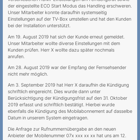
Anbieters bei bestrittenen
der eingestellte ECO Start Modus das Handling erschweren.
Mehrwertdienste
Unser Mitarbeiter konnte daraufhin systemseitig
Einstellungen auf der TV-Box umstellen und hat den Kunden
Zahlungsverzug infolge
bei der Installation unterstützt.
falscher Rechnungsadresse
Am 19. August 2019 hat sich der Kunde erneut gemeldet.
Mehrwertdienstanbieter
Unser Mitarbeiter wollte diverse Einstellungen mit dem
missachtet gesetzliche
Kunden prüfen. Herr X wollte dazu später nochmals
Vorgaben
anrufen.
Am 28. August 2019 war der Empfang der Fernsehsender
2023
nicht mehr möglich.
Lebenslang zum Fixpreis?
Am 3. September 2019 hat Herr X daraufhin die Kündigung
schriftlich eingereicht. Dies wurde dann unter
Données mobiles
Berücksichtigung der Kündigungsfrist auf den 31. Oktober
coûteuses
2019 erfasst und schriftlich bestätigt. Hierbei wurde
ebenfalls die Kündigung des Mobilabonnement auf dasselbe
Spam-Ordner überprüfen
Datum in unserem System eingetragen.
Datenpakete haben ein
Die Anfrage zur Rufnummernübergabe an den neuen
Ablaufdatum
Anbieter der Mobilenummer 07x xxx xx xx hat uns am 12.