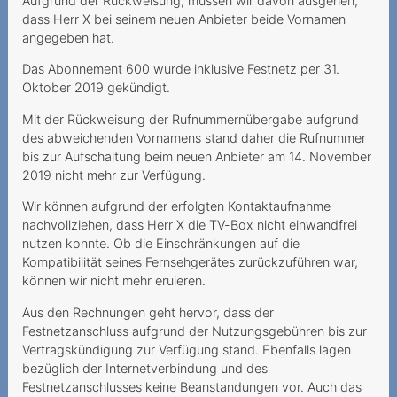
Aufgrund der Rückweisung, müssen wir davon ausgehen,
Internetgeschwindigkeit
dass Herr X bei seinem neuen Anbieter beide Vornamen
Versteckte Zusatzkosten
angegeben hat.
verstossen gegen UWG
Das Abonnement 600 wurde inklusive Festnetz per 31.
Oktober 2019 gekündigt.
Tücken des
Technologiewechsels
Mit der Rückweisung der Rufnummernübergabe aufgrund
des abweichenden Vornamens stand daher die Rufnummer
Vertragswirkung trotz
bis zur Aufschaltung beim neuen Anbieter am 14. November
gescheiterter Portierung
2019 nicht mehr zur Verfügung.
Datenroaming -
Wir können aufgrund der erfolgten Kontaktaufnahme
Auslandreise mit bösem
nachvollziehen, dass Herr X die TV-Box nicht einwandfrei
Erwachen
nutzen konnte. Ob die Einschränkungen auf die
Kompatibilität seines Fernsehgerätes zurückzuführen war,
Ein Anruf genügt, um eine
können wir nicht mehr eruieren.
Sperrung zu verhindern
Aus den Rechnungen geht hervor, dass der
Festnetzanschluss aufgrund der Nutzungsgebühren bis zur
Preiserhöhung während der
Vertragskündigung zur Verfügung stand. Ebenfalls lagen
Mindestvertragsdauer
bezüglich der Internetverbindung und des
Festnetzanschlusses keine Beanstandungen vor. Auch das
Festnetz auf einmal