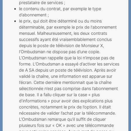
prestataire de services ;
Sperrung im Ausland trotz
le contenu du contrat, par exemple le type
Notfalls
d’abonnement ;
Verantwortung des
le prix, qui doit être déterminé ou du moins
déterminable, par exemple le prix de l'abonnement
Mehrwertdienstanbieters
mensuel. Malheureusement, les deux contrats
Funkstille statt Portierung
successifs ayant été vraisemblablement conclus
depuis le poste de télévision de Monsieur X,
Teurer Wettbewerb
l’Ombudsman ne dispose pas d’une copie.
L’Ombudsman rappelle que la loi n’impose pas de
Partnersuche mit hohen
forme. L’Ombudsman a essayé d’activer les services
Kosten
de A SA depuis un poste de télévision. Après avoir
validé la chaîne, une information est apparue sur
Teurer Aufenthalt in Ghana
l’écran. Cette dernière mentionnait que la chaîne
sélectionnée n’est pas comprise dans l’abonnement
Von der Ehefrau
de base. Il a fallu cliquer sur la case « plus
verlängerter Mobilvertrag
d’informations » pour avoir des explications plus
concrètes, notamment le prix de l’option. Il était
Überblick verloren
nécessaire de valider l’achat par la télécommande.
L’Ombudsman remarque qu’il suffit de cliquer
Unlimitiertes Abonnement
plusieurs fois sur « OK » avec une télécommande
mit Limit