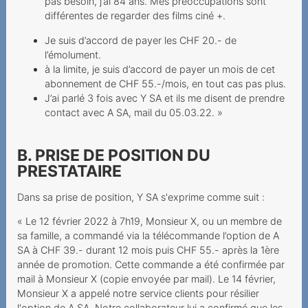
Rechnungsdetails
pas besoin, j’ai 84 ans. Mes préoccupations sont
gesetzlich nur befristet
différentes de regarder des films ciné +.
verfügbar
Je suis d’accord de payer les CHF 20.- de
l’émolument.
Rückzahlung einer
à la limite, je suis d’accord de payer un mois de cet
Sicherheitsleistung
abonnement de CHF 55.-/mois, en tout cas pas plus.
J’ai parlé 3 fois avec Y SA et ils me disent de prendre
Vertragsverweigerung
contact avec A SA, mail du 05.03.22. »
wegen fehlender Bonität
Mehrwertdienstanbieter
B. PRISE DE POSITION DU
missachtet gesetzliche
PRESTATAIRE
Vorgaben
Dans sa prise de position, Y SA s'exprime comme suit :
2024
« Le 12 février 2022 à 7h19, Monsieur X, ou un membre de
Preiserhöhung während der
sa famille, a commandé via la télécommande l’option de A
Mindestvertragsdauer
SA à CHF 39.- durant 12 mois puis CHF 55.- après la 1ère
année de promotion. Cette commande a été confirmée par
Anbieter beruft sich zu
mail à Monsieur X (copie envoyée par mail). Le 14 février,
Unrecht auf
Monsieur X a appelé notre service clients pour résilier
Mindestvertragsdauer
l'option de A SA. Notre collaborateur lui a confirmé que les