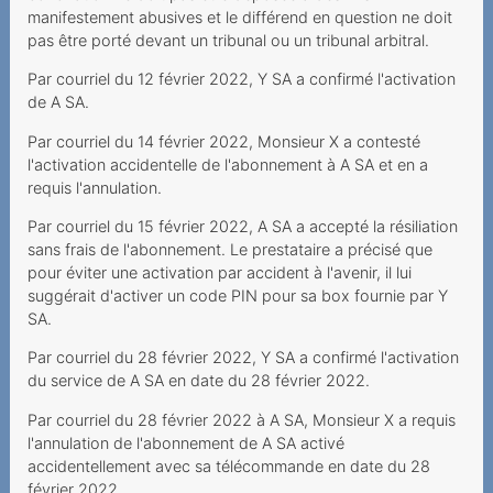
Grundversorgung für alle
manifestement abusives et le différend en question ne doit
pas être porté devant un tribunal ou un tribunal arbitral.
Lorsque le prestataire
estime que la vie dure 720
Par courriel du 12 février 2022, Y SA a confirmé l'activation
de A SA.
mois
Par courriel du 14 février 2022, Monsieur X a contesté
Modification unilatérale du
l'activation accidentelle de l'abonnement à A SA et en a
contrat
requis l'annulation.
Nummerportierung - leeres
Par courriel du 15 février 2022, A SA a accepté la résiliation
Versprechen?
sans frais de l'abonnement. Le prestataire a précisé que
pour éviter une activation par accident à l'avenir, il lui
Teure Anrufe an 0900-
suggérait d'activer un code PIN pour sa box fournie par Y
Nummer
SA.
Unerwünschte Verwendung
Par courriel du 28 février 2022, Y SA a confirmé l'activation
von Daten für
du service de A SA en date du 28 février 2022.
Marketingzwecke
Par courriel du 28 février 2022 à A SA, Monsieur X a requis
l'annulation de l'abonnement de A SA activé
Unlimitierte Daten mit
accidentellement avec sa télécommande en date du 28
gedrosselter
février 2022.