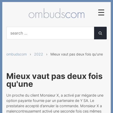
☰
2025
Frühzeitige
Abonnementskündigung
ombudscom
›
2022
› Mieux vaut pas deux fois qu'une
Vertragliche Vereinbarung
von diversen
Servicegebühren
Mieux vaut pas deux fois
Falsche Lieferung von
qu'une
Mobilgeräten
Neue AGB für
Un proche du client Monsieur X, a activé par mégarde une
Geschäftskunden nicht
option payante fournie par un partenaire de Y SA. Le
anwendbar
prestataire accepté d’annuler la commande. Monsieur X a
malencontreusement activé une seconde fois ces mêmes