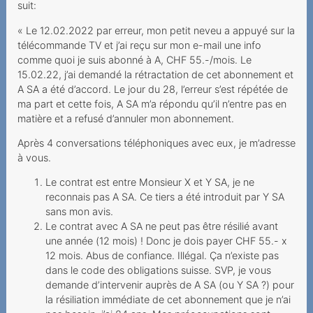
suit:
Vertragsschluss
« Le 12.02.2022 par erreur, mon petit neveu a appuyé sur la
Le colis volé
télécommande TV et j’ai reçu sur mon e-mail une info
comme quoi je suis abonné à A, CHF 55.-/mois. Le
Une option Roaming
15.02.22, j’ai demandé la rétractation de cet abonnement et
imaginaire
A SA a été d’accord. Le jour du 28, l’erreur s’est répétée de
ma part et cette fois, A SA m’a répondu qu’il n’entre pas en
Rückabwicklung des
matière et a refusé d’annuler mon abonnement.
Kaufvertrags aufgrund
Urteilsunfähigkeit
Après 4 conversations téléphoniques avec eux, je m’adresse
à vous.
Unrechtmässiger
Halterwechsel nach
Le contrat est entre Monsieur X et Y SA, je ne
Portierung
reconnais pas A SA. Ce tiers a été introduit par Y SA
sans mon avis.
Appels internationaux
Le contrat avec A SA ne peut pas être résilié avant
depuis la Suisse ≠ Roaming
une année (12 mois) ! Donc je dois payer CHF 55.- x
12 mois. Abus de confiance. Illégal. Ça n’existe pas
Haftung bei
dans le code des obligations suisse. SVP, je vous
Paketzusendung
demande d’intervenir auprès de A SA (ou Y SA ?) pour
la résiliation immédiate de cet abonnement que je n’ai