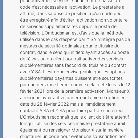
pour activer les services. Aucun mot de passe ou
code n’est nécessaire à l’activation. Le prestataire a
Eintritt ins Altersheim
affirmé, dans sa prise de position, qu’un code peut
être enregistré afin d’éviter l’activation non volontaire
Wesentlicher Irrtum
de services supplémentaires depuis le poste de
Ungewollter
télévision. L’Ombudsman est d’avis que la méthode
utilisée dans le cas d’espèce par Y SA n’intègre pas de
Vertragsschluss mit
mesures de sécurité optimales pour le titulaire du
horrenden
contrat, dans le sens qu’un tiers ayant accès au poste
Kündigungsgebühren
de télévision du client pourrait activer des services
supplémentaires sans l’accord du titulaire du contrat
Störungen sind immer ein
avec Y SA. Il est donc envisageable que les options
Ärgernis
supplémentaires payantes puissent être souscrites
par une personne tierce, comme cela a été le cas le 12
Wo bleibt die 5G-
février 2021 lors de la première activation. Monsieur X
Verbindung?
a reconnu avoir activé par erreur la même option en
Sperrung der Nummer
date du 28 février 2022 mais a immédiatement
contacté A SA et Y SA pour faire part de son erreur.
wegen Premium-SMS
L’Ombudsman reconnaît que le client doit être attentif
2020
lorsqu’il utilise des services mais le prestataire aurait
également pu renseigner Monsieur X sur la manière
Ohne Gesichtsscann keine
d’instaurer un code pour éviter une souscription non