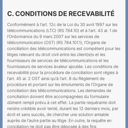
Anbieters bei bestrittenen
Mehrwertdienste
C. CONDITIONS DE RECEVABILITÉ
Zahlungsverzug infolge
Conformément à l'art. 12c de la Loi du 30 avril 1997 sur les
falscher Rechnungsadresse
télécommunications (LTC) (RS 784.10) et à l'art. 43 al. 1 de
l'Ordonnance du 9 mars 2007 sur les services de
Mehrwertdienstanbieter
télécommunication (OST) (RS 784.101.1), l'Organe de
missachtet gesetzliche
conciliation des télécommunications est compétent pour les
Vorgaben
litiges relevant du droit civil entre les client(e)s et les
fournisseurs de services de télécommunications et les
2023
fournisseurs de services àvaleur ajoutée. Les conditions de
recevabilité pour la procédure de conciliation sont régies à
Lebenslang zum Fixpreis?
l'art. 45 al. 2 OST ainsi qu'à l'art. 8 du Règlement de
Données mobiles
procédure et portant sur les émoluments de l'Organe de
conciliation des télécommunications. Les demandes de
coûteuses
conciliation doivent être accompagnées du formulaire
Spam-Ordner überprüfen
dûment rempli prévu à cet effet. La partie requérante doit
rendre crédible avoir tenté, durant les 12 derniers mois, par
Datenpakete haben ein
écrit et sans succès, de chercher une solution amiable
Ablaufdatum
auprès de l'autre partie au litige. En outre, la requête en
conciliation ne doit pas être déposée à des fins