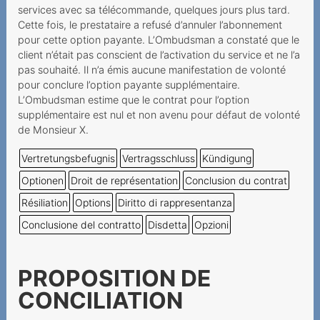
Auszahlung von
services avec sa télécommande, quelques jours plus tard.
Restguthaben einer
Cette fois, le prestataire a refusé d’annuler l’abonnement
Prepaidkarte
pour cette option payante. L’Ombudsman a constaté que le
client n’était pas conscient de l’activation du service et ne l’a
An Mindestvertragsdauer
pas souhaité. Il n’a émis aucune manifestation de volonté
gebundenes Geschenk
pour conclure l’option payante supplémentaire.
L’Ombudsman estime que le contrat pour l’option
Résiliation par le prestataire
supplémentaire est nul et non avenu pour défaut de volonté
d'un numéro Prepaid
de Monsieur X.
inutilisé
Vertretungsbefugnis
Vertragsschluss
Kündigung
Fragliche Deaktivierung
Optionen
Droit de représentation
Conclusion du contrat
einer Prepaid-Nummer
Résiliation
Options
Diritto di rappresentanza
Prestataire inatteignable
Conclusione del contratto
Disdetta
Opzioni
Wegzug ins Ausland als
wichtiger Grund
PROPOSITION DE
Vertragskündigung infolge
CONCILIATION
Zahlungsverzugs