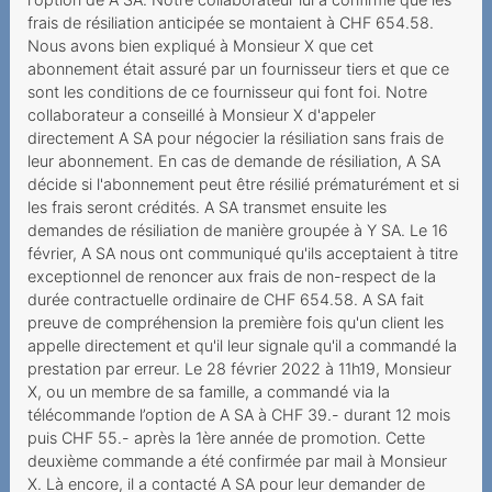
frais de résiliation anticipée se montaient à CHF 654.58.
Grobfahrlässiges Handeln
Nous avons bien expliqué à Monsieur X que cet
des Anbieters
abonnement était assuré par un fournisseur tiers et que ce
sont les conditions de ce fournisseur qui font foi. Notre
Herausgabe des PIN/PUK
collaborateur a conseillé à Monsieur X d'appeler
an die Erben
directement A SA pour négocier la résiliation sans frais de
leur abonnement. En cas de demande de résiliation, A SA
Kostenpflichtiges Gratis-
décide si l'abonnement peut être résilié prématurément et si
Abonnement
les frais seront crédités. A SA transmet ensuite les
demandes de résiliation de manière groupée à Y SA. Le 16
Unerwünschte Netflix-
février, A SA nous ont communiqué qu'ils acceptaient à titre
Option
exceptionnel de renoncer aux frais de non-respect de la
durée contractuelle ordinaire de CHF 654.58. A SA fait
Kundin muss auf
preuve de compréhension la première fois qu'un client les
bestrittenen
appelle directement et qu'il leur signale qu'il a commandé la
Vertragsschluss reagieren
prestation par erreur. Le 28 février 2022 à 11h19, Monsieur
X, ou un membre de sa famille, a commandé via la
Zahlungsverzug infolge
télécommande l’option de A SA à CHF 39.- durant 12 mois
falscher Rechnungsadresse
puis CHF 55.- après la 1ère année de promotion. Cette
deuxième commande a été confirmée par mail à Monsieur
Ungewollte Replay-Option
X. Là encore, il a contacté A SA pour leur demander de