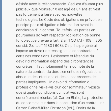
SIM-Karte
désirée avec la télécommande. Ceci est d’autant plus
judicieux que Monsieur X est âgé de 84 ans et n’est
10Gbit s versprochen nur 1
pas forcément à l’aise avec les nouvelles
Gbit s erhalten
technologies. Le Code des obligations ne prévoit en
principe pas d’obligation d’information avant la
Finanzielle Notlage
conclusion d’un contrat. Toutefois, les parties en
ausgenutzt
pourparlers doivent respecter l’obligation de bonne
foi objective prévue à l’art. 2 al. 1 CO (ATF 108 II 305
Gehört die Schweiz zur EU
consid. 2.d, JdT 1983 I 608). Ce principe général
impose un devoir de renseigner le cocontractant à
Auf Falschauskünfte der
certaines conditions. L’existence et l’étendue du
Mitarbeitenden darf man
devoir d’information dépend des circonstances
sich verlass
concrètes. Il faut notamment tenir compte de la
nature du contrat, du déroulement des négociations
Corona-Pandemie führt zu
ainsi que des intentions et des connaissances des
teurer Flugannullierung
parties impliquées. Un devoir d’information du
professionnel vis-à-vis d’un consommateur n’existe
Nachschieben von
que si quatre conditions cumulatives sont
Nutzungsrichtlinien
concrètement réunies:(cf. Carron Blaise, La protection
du consommateur dans la conclusion d’un contrat, in :
Facturation de données
Carron Blaise/Müller Christoph (éd.), Droits de la