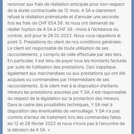
renoncer aux frais de résiliation anticipée pour non-respect
Abschaffung der
de la durée contractuelle de 12 mois. A SA a clairement
Zweimonatsrechnung
refusé la résiliation prématurée et d'annuler une seconde
fois les frais de CHF 654.58. Ils nous ont demandé de
Mindestvertragslaufzeit:
résilier l’option de A SA à CHF 39.-/mois à l'échéance du
Augen Auf bei der
contrat, soit pour le 28.02.2023. Nous vous rappelons le
Kündigung
point 3. Prestations du client de nos conditions générales :
Le client est responsable de toute utilisation de ses
Seniorin wird hintergangen
raccordements, y compris de celle effectuée par des tiers.
Unerwünschte
En particulier, il est tenu de payer tous les montants facturés
par suite de l’utilisation des prestations. Ceci s’applique
Vertragsschlüsse
également aux marchandises ou aux prestations qui ont été
Keine
acquises ou commandées par l’intermédiaire de ses
Mindestvertragsdauer, aber
raccordements. Si le client met à la disposition d’enfants
mineurs les prestations assurées par Y SA, il est responsable
Rabatt während 24
du respect de la législation sur la protection des mineurs.
Monaten
Dans le cadre des possibilités techniques, Y SA met à
disposition des éventualités de verrouillage. Y SA n'a pas
Verantwortung bei
commis d'erreur de traitement lors des commandes faites
Phishing-Attacken
les 12 et 28 février 2022 et nous n'irons pas à l'encontre de
Verantwortung des
la décision de A SA. »