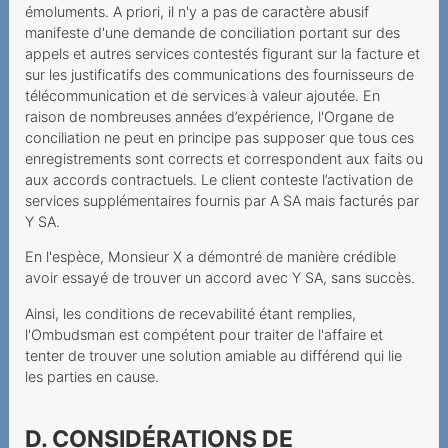
émoluments. A priori, il n'y a pas de caractère abusif
kostenpflichtig
manifeste d'une demande de conciliation portant sur des
2022
appels et autres services contestés figurant sur la facture et
sur les justificatifs des communications des fournisseurs de
Zur Drosselung der
télécommunication et de services à valeur ajoutée. En
Datengeschwindigkeit im
raison de nombreuses années d’expérience, l'Organe de
Ausland
conciliation ne peut en principe pas supposer que tous ces
enregistrements sont corrects et correspondent aux faits ou
Doch kein „unlimitiertes
aux accords contractuels. Le client conteste l’activation de
Internet“
services supplémentaires fournis par A SA mais facturés par
Y SA.
Illimitato non significa
En l'espèce, Monsieur X a démontré de manière crédible
limitato
avoir essayé de trouver un accord avec Y SA, sans succès.
Unlauteres und
Ainsi, les conditions de recevabilité étant remplies,
irreführendes Vorgehen
l'Ombudsman est compétent pour traiter de l'affaire et
tenter de trouver une solution amiable au différend qui lie
Confusion totale menant la
les parties en cause.
demande de portage à
l’échec
D. CONSIDÉRATIONS DE