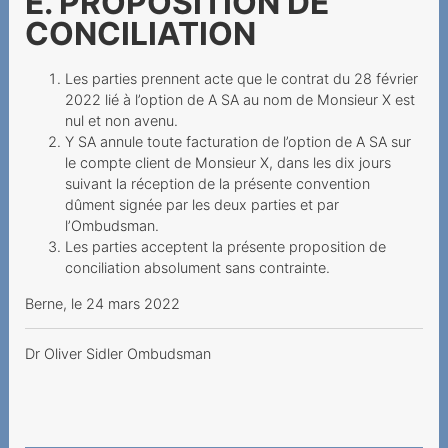
E. PROPOSITION DE
Kündigung nur per Telefon
CONCILIATION
und Chat geht das?
Hohe Kosten trotz
Les parties prennent acte que le contrat du 28 février
2022 lié à l’option de A SA au nom de Monsieur X est
aktivierter Ausland-Option
nul et non avenu.
Preselection wird nach
Y SA annule toute facturation de l’option de A SA sur
le compte client de Monsieur X, dans les dix jours
Technologiewechsel
suivant la réception de la présente convention
hinfällig: Vertrag
dûment signée par les deux parties et par
Aufklärungspflicht bei
l’Ombudsman.
Les parties acceptent la présente proposition de
Erneuerung der
conciliation absolument sans contrainte.
Mindestvertragsda
Berne, le 24 mars 2022
Mehrwertdienstanbieter
leitet Inkassoverfahren ein
Dr Oliver Sidler Ombudsman
Teurer Ping-Call
Unverlangte Gebühren für
die Papierrechnung