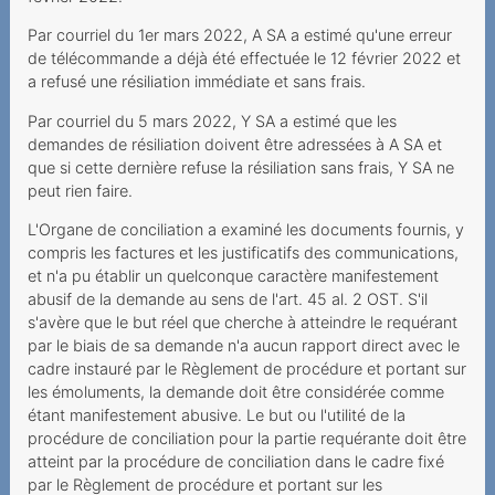
Internetgeschwindigkeit
Par courriel du 1er mars 2022, A SA a estimé qu'une erreur
Versteckte Zusatzkosten
de télécommande a déjà été effectuée le 12 février 2022 et
verstossen gegen UWG
a refusé une résiliation immédiate et sans frais.
Tücken des
Par courriel du 5 mars 2022, Y SA a estimé que les
Technologiewechsels
demandes de résiliation doivent être adressées à A SA et
que si cette dernière refuse la résiliation sans frais, Y SA ne
Vertragswirkung trotz
peut rien faire.
gescheiterter Portierung
L'Organe de conciliation a examiné les documents fournis, y
Datenroaming -
compris les factures et les justificatifs des communications,
et n'a pu établir un quelconque caractère manifestement
Auslandreise mit bösem
abusif de la demande au sens de l'art. 45 al. 2 OST. S'il
Erwachen
s'avère que le but réel que cherche à atteindre le requérant
par le biais de sa demande n'a aucun rapport direct avec le
Ein Anruf genügt, um eine
cadre instauré par le Règlement de procédure et portant sur
Sperrung zu verhindern
les émoluments, la demande doit être considérée comme
Preiserhöhung während der
étant manifestement abusive. Le but ou l'utilité de la
procédure de conciliation pour la partie requérante doit être
Mindestvertragsdauer
atteint par la procédure de conciliation dans le cadre fixé
Festnetz auf einmal
par le Règlement de procédure et portant sur les