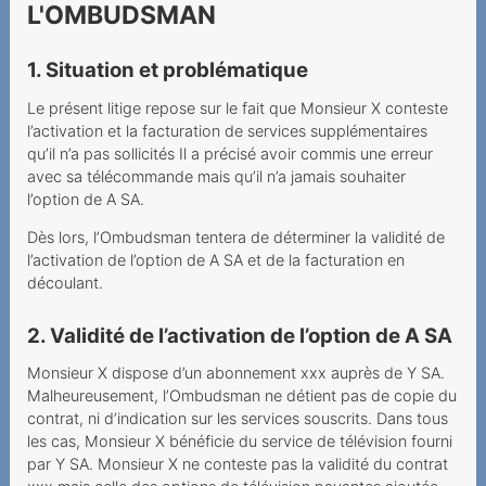
Herausgabe von
L'OMBUDSMAN
Verbindungsnachweisen
ohne Ermächtigung
1. Situation et problématique
Kündigung wegen Umzug
Le présent litige repose sur le fait que Monsieur X conteste
l’activation et la facturation de services supplémentaires
Mieux vaut pas deux fois
qu’il n’a pas sollicités Il a précisé avoir commis une erreur
qu'une
avec sa télécommande mais qu’il n’a jamais souhaiter
l’option de A SA.
Conditions de résiliation
complexes et inflexibles
Dès lors, l’Ombudsman tentera de déterminer la validité de
l’activation de l’option de A SA et de la facturation en
Kostspielige
découlant.
Partnervermittlung
2. Validité de l’activation de l’option de A SA
Unerwünschte
Mehrwertdienst-SMS
Monsieur X dispose d’un abonnement xxx auprès de Y SA.
Malheureusement, l’Ombudsman ne détient pas de copie du
Promotion mit Tücke
contrat, ni d’indication sur les services souscrits. Dans tous
les cas, Monsieur X bénéficie du service de télévision fourni
Kabelanschlussgebühren
par Y SA. Monsieur X ne conteste pas la validité du contrat
doppelt bezahlt?