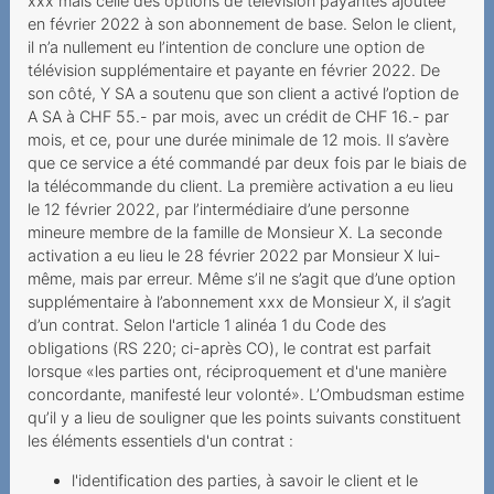
xxx mais celle des options de télévision payantes ajoutée
en février 2022 à son abonnement de base. Selon le client,
Roaming in Grenzgebieten
il n’a nullement eu l’intention de conclure une option de
Dauerauftrag mit falscher
télévision supplémentaire et payante en février 2022. De
Referenznummer
son côté, Y SA a soutenu que son client a activé l’option de
A SA à CHF 55.- par mois, avec un crédit de CHF 16.- par
2021
mois, et ce, pour une durée minimale de 12 mois. Il s’avère
que ce service a été commandé par deux fois par le biais de
Irreführende
la télécommande du client. La première activation a eu lieu
Abonnementsangaben und
le 12 février 2022, par l’intermédiaire d’une personne
wesentlicher Irrtum
mineure membre de la famille de Monsieur X. La seconde
activation a eu lieu le 28 février 2022 par Monsieur X lui-
Unbekannte Rufnummer im
même, mais par erreur. Même s’il ne s’agit que d’une option
Kundenkonto
supplémentaire à l’abonnement xxx de Monsieur X, il s’agit
d’un contrat. Selon l'article 1 alinéa 1 du Code des
Verfall des Prepaid-
obligations (RS 220; ci-après CO), le contrat est parfait
Guthabens infolge
lorsque «les parties ont, réciproquement et d'une manière
Nichtgebrauchs
concordante, manifesté leur volonté». L’Ombudsman estime
qu’il y a lieu de souligner que les points suivants constituent
Urteilsunfähigkeit infolge
les éléments essentiels d'un contrat :
psychischer Erkrankung
l'identification des parties, à savoir le client et le