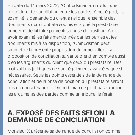
Incertezze al momento
En date du 14 mars 2022, l'Ombudsman a introduit une
della stipula del contratto
procédure de conciliation entre les parties. A cet égard, il a
examiné la demande du client ainsi que l’ensemble des
Une demande de portage
documents qui lui ont été soumis et a prié le prestataire
qui annule la résiliation
concerné de lui faire parvenir sa prise de position. Après
auparavant
avoir examiné les faits mentionnés par les parties et les
documents mis à sa disposition, l’Ombudsman peut
Keine einseitige
soumettre la présente proposition de conciliation. La
Vertragsänderung bei
proposition de conciliation suivante prend en compte aussi
Mindestvertragsdauer
bien les arguments du client que ceux du prestataire. Des
motivations juridiques ne sont également avancées que si
Keine
nécessaires. Seuls les points essentiels de la demande de
Laufzeitübereinstimmung
conciliation et de la prise de position du prestataire seront
Rabatt und
pris en considération. L’Ombudsman ne peut pas examiner
Mindestvertragdauer
les arguments des parties comme un tribunal le ferait.
Keine Aufklärung über
A. EXPOSÉ DES FAITS SELON LA
Widerrufsrecht
DEMANDE DE CONCILIATION
Widerrufsrecht beim
Monsieur X présente sa demande de conciliation comme
telefonischen