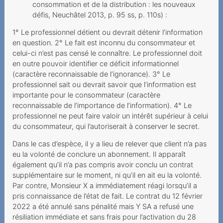
fantomes
consommation et de la distribution : les nouveaux
défis, Neuchâtel 2013, p. 95 ss, p. 110s) :
Une demande de résiliation
aboutissant à une
1° Le professionnel détient ou devrait détenir l’information
prolongation de
en question. 2° Le fait est inconnu du consommateur et
celui-ci n’est pas censé le connaître. Le professionnel doit
2019
en outre pouvoir identifier ce déficit informationnel
(caractère reconnaissable de l’ignorance). 3° Le
Verweigerung der
professionnel sait ou devrait savoir que l’information est
Portierung der Rufnummer
importante pour le consommateur (caractère
reconnaissable de l’importance de l’information). 4° Le
Unmögliche
professionnel ne peut faire valoir un intérêt supérieur à celui
Festnetztelefonie -
du consommateur, qui l’autoriserait à conserver le secret.
Technologiewechsel ohne
Dans le cas d’espèce, il y a lieu de relever que client n’a pas
Strom
eu la volonté de conclure un abonnement. Il apparaît
également qu’il n’a pas compris avoir conclu un contrat
Sechs Franken sind zu viel
supplémentaire sur le moment, ni qu’il en ait eu la volonté.
Teures Spiel mit der Liebe
Par contre, Monsieur X a immédiatement réagi lorsqu’il a
pris connaissance de l’état de fait. Le contrat du 12 février
Nachtragliche Einforderung
2022 a été annulé sans pénalité mais Y SA a refusé une
von
résiliation immédiate et sans frais pour l’activation du 28