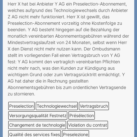
Auszahlung von
Herr X hat bei Anbieter Y AG ein Preselection-Abonnement,
Restguthaben einer
welches aufgrund des Technologiewechsels durch Anbieter
Prepaidkarte
Z AG nicht mehr funktioniert. Herr X ist gewillt, das
Preselection-Abonnement vorzeitig ohne Kostenfolge zu
An Mindestvertragsdauer
beenden. Y AG besteht hingegen auf die Bezahlung der
gebundenes Geschenk
monatlich vereinbarten Abonnementsgebühren während der
Mindestvertragslaufzeit von 24 Monaten, selbst wenn Herr
Résiliation par le prestataire
X den Dienst nicht mehr nutzen kann. Der Ombudsmann
d'un numéro Prepaid
stellt im vorliegenden Fall einen Vertragsbruch von Y AG
inutilisé
fest: Y AG kommt den vertraglich vereinbarten Pflichten
nicht mehr nach, was den Kunden zur Kündigung aus
Fragliche Deaktivierung
wichtigem Grund oder zum Vertragsrücktritt ermächtigt. Y
einer Prepaid-Nummer
AG hat daher die in Rechnung gestellten
Abonnementsgebühren bis zum ordentlichen Vertragsende
Prestataire inatteignable
zu stornieren.
Wegzug ins Ausland als
Preselection
Technologiewechsel
Vertragsbruch
wichtiger Grund
Versorgungsqualität Festnetz
Présélection
Vertragskündigung infolge
Changement de technologie
Violation du contrat
Zahlungsverzugs
Qualité des services fixes
Preselezione