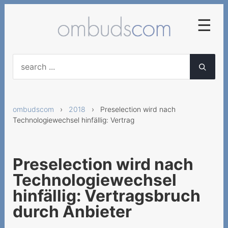
☰
2025
Frühzeitige
Abonnementskündigung
ombudscom
›
2018
› Preselection wird nach
Vertragliche Vereinbarung
Technologiewechsel hinfällig: Vertrag
von diversen
Servicegebühren
Falsche Lieferung von
Preselection wird nach
Mobilgeräten
Technologiewechsel
Neue AGB für
hinfällig: Vertragsbruch
Geschäftskunden nicht
durch Anbieter
anwendbar