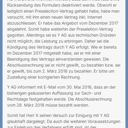
Internetgeschwindigkeit
Rücksendung des Formulars deaktiviert werde. Obwohl er
lediglich einen Preselection-Vertrag gehabt habe, habe man
Versteckte Zusatzkosten
versucht, mit ihm einen neuen Vertrag inkl. Internet
verstossen gegen UWG
abzuschliessen. Er habe das Angebot vom Dezember 2017
abgelehnt. Somit habe weiterhin der Preseletion-Vertrag
Tücken des
gegolten. Allerdings sei es Y AG aus technischen Gründen
Technologiewechsels
nicht möglich, die Leistung zu erbringen. Daher sei die
Kündigung des Vertrags durch Y AG erfolgt. Wie er bereits
Vertragswirkung trotz
im Dezember 2017 mitgeteilt habe, sei er mit einer
gescheiterter Portierung
Beendigung des Vertrags einverstanden gewesen. Die
Abschlussrechnung sei er nicht gewillt, zu bezahlen bzw. sei
Datenroaming -
er gewillt, bis zum 2. März 2018 zu bezahlen. Er bitte um
Auslandreise mit bösem
Zustellung einer korrigierten Rechnung.
Erwachen
Y AG informiert mit E-Mail vom 30. Mai 2018, dass an der
Ein Anruf genügt, um eine
bisherigen geäusserten Auffassung zur Sach- und
Sperrung zu verhindern
Rechtslage festgehalten werde. Die Abschlussrechnung
vom 28. März 2018 müsse bezahlt werden.
Preiserhöhung während der
Mindestvertragsdauer
Somit hat Herr X seinen Versuch zur Einigung mit Y AG
glaubhaft dargelegt. Da auch die weiteren Voraussetzungen
Festnetz auf einmal
zur Einleitung des Verfahrens erfüllt sind, ist der