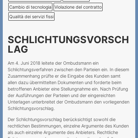
Incertezze al momento
Cambio di tecnologia
Violazione del contratto
della stipula del contratto
Qualità dei servizi fissi
Une demande de portage
qui annule la résiliation
SCHLICHTUNGSVORSCH
auparavant
LAG
Keine einseitige
Vertragsänderung bei
Mindestvertragsdauer
Am 4. Juni 2018 leitete der Ombudsmann ein
Schlichtungsverfahren zwischen den Parteien ein. In diesem
Keine
Zusammenhang prüfte er die Eingabe des Kunden samt
Laufzeitübereinstimmung
allen dazu übermittelten Dokumenten und forderte beim
Rabatt und
betroffenen Anbieter eine Stellungnahme ein. Nach Prüfung
der Ausführungen der Parteien und der eingereichten
Mindestvertragdauer
Unterlagen unterbreitet der Ombudsmann den vorliegenden
Keine Aufklärung über
Schlichtungsvorschlag.
Widerrufsrecht
Der Schlichtungsvorschlag berücksichtigt sowohl die
rechtlichen Bestimmungen, einzelne Argumente des Kunden
Widerrufsrecht beim
als auch einzelne Argumente des Anbieters. Rechtliche
telefonischen