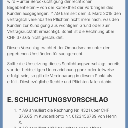
wird – unter Berücksichtigung der rechtlichen
SIM-Karte
Begebenheiten – von der Korrektheit der Vorbringen des
Kunden ausgegangen: Y AG kam seit dem 3. März 2018 den
10Gbit s versprochen nur 1
vertraglich vereinbarten Pflichten nicht mehr nach, was den
Gbit s erhalten
Kunden zur Kündigung aus wichtigem Grund oder zum
Vertragsrücktritt ermächtigt. Somit ist die Rechnung über
Finanzielle Notlage
CHF 376.65 nicht geschuldet.
ausgenutzt
Diesen Vorschlag erachtet der Ombudsmann unter den
Gehört die Schweiz zur EU
gegebenen Umständen für sachgerecht.
Auf Falschauskünfte der
Sollte die Umsetzung dieses Schlichtungsvorschlags bereits
Mitarbeitenden darf man
vor der beidseitigen Unterzeichnung ganz oder teilweise
sich verlass
erfolgt sein, so gilt die Vereinbarung in diesem Punkt als
erfüllt. Diesbezügliche Rechte und Pflichten fallen dahin.
Corona-Pandemie führt zu
teurer Flugannullierung
E. SCHLICHTUNGSVORSCHLAG
Nachschieben von
Nutzungsrichtlinien
Y AG annulliert die Rechnung Nr. 4321 über CHF
376.65 im Kundenkonto Nr. 0123456789 von Herrn
Facturation de données
X.