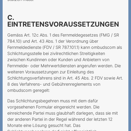
Abschaffung der
Zweimonatsrechnung
C.
Mindestvertragslaufzeit:
EINTRETENSVORAUSSETZUNGEN
Augen Auf bei der
Gemäss Art. 12c Abs. 1 des Fernmeldegesetzes (FMG / SR
Kündigung
784.10) und Art. 43 Abs. 1 der Verordnung über
Seniorin wird hintergangen
Fernmeldedienste (FDV / SR 787.101.1) kann ombudscom als
Schlichtungsstelle bei zivilrechtlichen Streitigkeiten
Unerwünschte
zwischen Kundinnen oder Kunden und Anbietern von
Vertragsschlüsse
Fernmelde- oder Mehrwertdiensten angerufen werden. Die
weiteren Voraussetzungen zur Einleitung des
Keine
Schlichtungsverfahrens sind in Art. 45 Abs. 2 FDV sowie Art.
Mindestvertragsdauer, aber
8 des Verfahrens- und Gebührenreglements von
Rabatt während 24
ombudscom geregelt:
Monaten
Das Schlichtungsbegehren muss mit dem dafür
vorgesehenen Formular eingereicht werden. Die
Verantwortung bei
einreichende Partei muss glaubhaft darlegen, dass sie mit
Phishing-Attacken
der anderen Partei in der Regel während der letzten 12
Monate eine Lösung gesucht hat. Das
Verantwortung des