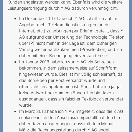
Rechnungsdetails
Kunden angelastet werden kann. Ebenfalls wird die weitere
gesetzlich nur befristet
Leistungserbringung durch Y AG dadurch verunmöglicht.
verfügbar
Im Dezember 2017 habe ich Y AG schriftlich auf ihr
Rückzahlung einer
Angebot mehr Telekomdienstleistungen (auch
Sicherheitsleistung
Internet, etc.) zu erbringen per Brief mitgeteilt, dass Y
AG aufgrund der Umstellung der Technologie (Telefon
Vertragsverweigerung
über IP) nicht mehr in der Lage ist, dem bisherigen
wegen fehlender Bonität
Vertrag weiter nachzukommen (Preselection) und ich
daher mit einer Beendigung einverstanden sei.
Mehrwertdienstanbieter
Im Januar 2018 habe ich von Y AG ein Schreiben
missachtet gesetzliche
bekommen, in dem seltsamerweise auf Schriftform
Vorgaben
hingewiesen wurde. Dies ist mir völlig schleierhaft, da
das Schreiben per Post versandt wurde und
2024
offensichtlich angekommen ist. Sonst hätte ich ja gar
keine Antwort bekommen können. Ich bin davon
Preiserhöhung während der
ausgegangen, dass ein falscher Textblock verwendet
Mindestvertragsdauer
wurde.
Im März 2018 habe ich Y AG mitgeteilt, dass die Z AG
Anbieter beruft sich zu
schlussendlich den Anschluss umgestellt hat. Ich bin
Unrecht auf
daher davon ausgegangen, dass mit dem Monat
Mindestvertragsdauer
März die Rechnungsstellung durch Y AG endet.