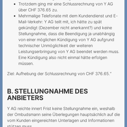
Trotzdem ging mir eine Schlussrechnung von Y AG
Grobfahrlässiges Handeln
über CHF 376.65 zu.
des Anbieters
Mehrmalige Telefonate mit dem Kundendienst und E-
Mail-Verkehr: Y AG teilt mit, ich hätte zu spät
Herausgabe des PIN/PUK
gekündigt (Dezember nicht anerkannt?) und keine
an die Erben
Stellungnahme, dass die Beendigung ja unabhängig
von einer möglichen Kündigung von Y AG aufgrund
Kostenpflichtiges Gratis-
technischer Unmöglichkeit der weiteren
Abonnement
Leistungserbringung von Y AG beendet werden muss.
Eine Kündigung also nicht einmal hätte erfolgen
Unerwünschte Netflix-
müssen.
Option
Ziel: Aufhebung der Schlussrechnung von CHF 376.65.“
Kundin muss auf
bestrittenen
B. STELLUNGNAHME DES
Vertragsschluss reagieren
ANBIETERS
Zahlungsverzug infolge
Y AG reichte innert Frist keine Stellungnahme ein, weshalb
falscher Rechnungsadresse
der Ombudsmann seine Überlegungen hauptsächlich auf die
Ungewollte Replay-Option
vom Kunden eingereichten Unterlagen und Informationen
stützen muss.