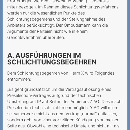
Erörterungen werden - soweit notwendig - ebenfalls
Vertragsschluss
miteinbezogen. Im Rahmen dieses Schlichtungsverfahrens
werden nur die wesentlichen Punkte des
Le colis volé
Schlichtungsbegehrens und der Stellungnahme des
Anbieters berücksichtigt. Der Ombudsmann kann die
Une option Roaming
Argumente der Parteien nicht wie in einem
imaginaire
Gerichtsverfahren überprüfen.
Rückabwicklung des
Kaufvertrags aufgrund
A. AUSFÜHRUNGEN IM
Urteilsunfähigkeit
SCHLICHTUNGSBEGEHREN
Unrechtmässiger
Dem Schlichtungsbegehren von Herrn X wird Folgendes
Halterwechsel nach
entnommen:
Portierung
„Es geht grundsätzlich um die Vertragsauflösung eines
Appels internationaux
Preselection-Vertrages aufgrund der technischen
depuis la Suisse ≠ Roaming
Umstellung auf IP auf Seiten des Anbieters Z AG. Dies macht
Preselection technisch nicht mehr möglich. Y AG will mich
Haftung bei
seltsamerweise nicht aus dem Vertrag „normal" entlassen,
Paketzusendung
sondern geht von einer vorzeitigen Kündigung von meiner
Seite aus. Obwohl eine technische Umstellung nicht mir als