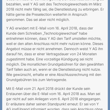
Grundversorgung für alle
bezahlen, weil Y AG seit des Technologiewechsels im März
2018 nicht mehr fähig sei, die Dienstleistung zu erbringen. Er
Lorsque le prestataire
hätte gerne die Preselection weiterhin in Anspruch
estime que la vie dure 720
genommen. Das sei aber nicht möglich.
mois
Y AG erwidert mit E-Mail vom 16. April 2018, dass der
Modification unilatérale du
Kunde dem Schreiben „Technologiewechsel“ habe
contrat
entnehmen können, dass Y AG den Tarif umstellen möchte,
weil er den alten Anschluss nicht mehr nutzen könne. Dieses
Nummerportierung - leeres
Angebot müsse er nicht annehmen. Dennoch weist Y AG ihn
Versprechen?
darauf hin, dass er einer Vertragsdauer von 24 Monaten
zugestimmt habe. Eine vorzeitige Kündigung sei nicht
Teure Anrufe an 0900-
möglich. Die monatlichen Grundgebühren für den gewählten
Nummer
Tarif fallen auch an, wenn er die Dienstleistung nicht nutze.
Wie gewünscht, erhalte er eine Abschlussrechnung mit den
Unerwünschte Verwendung
Grundgebühren bis zum Vertragende.
von Daten für
Mit E-Mail vom 21. April 2018 drückt der Kunde sein
Marketingzwecke
Erstaunen über die E-Mail vom 16. April 2018 aus. Man sei
gar nicht auf sein Anliegen vom 6. April 2018 eingegangen.
Unlimitierte Daten mit
Er erläutere daher seinen Standpunkt erneut: Er sei von Y
gedrosselter
AG irreführend informiert worden, dass sein Anschluss ohne