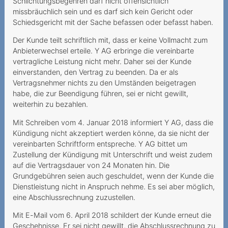
Schlichtungsbegehren darf nicht offensichtlich
Anbieters bei bestrittenen
missbräuchlich sein und es darf sich kein Gericht oder
Mehrwertdienste
Schiedsgericht mit der Sache befassen oder befasst haben.
Zahlungsverzug infolge
Der Kunde teilt schriftlich mit, dass er keine Vollmacht zum
falscher Rechnungsadresse
Anbieterwechsel erteile. Y AG erbringe die vereinbarte
vertragliche Leistung nicht mehr. Daher sei der Kunde
Mehrwertdienstanbieter
einverstanden, den Vertrag zu beenden. Da er als
missachtet gesetzliche
Vertragsnehmer nichts zu den Umständen beigetragen
Vorgaben
habe, die zur Beendigung führen, sei er nicht gewillt,
weiterhin zu bezahlen.
2023
Mit Schreiben vom 4. Januar 2018 informiert Y AG, dass die
Lebenslang zum Fixpreis?
Kündigung nicht akzeptiert werden könne, da sie nicht der
vereinbarten Schriftform entspreche. Y AG bittet um
Données mobiles
Zustellung der Kündigung mit Unterschrift und weist zudem
coûteuses
auf die Vertragsdauer von 24 Monaten hin. Die
Grundgebühren seien auch geschuldet, wenn der Kunde die
Spam-Ordner überprüfen
Dienstleistung nicht in Anspruch nehme. Es sei aber möglich,
eine Abschlussrechnung zuzustellen.
Datenpakete haben ein
Ablaufdatum
Mit E-Mail vom 6. April 2018 schildert der Kunde erneut die
Geschehnisse. Er sei nicht gewillt, die Abschlussrechnung zu