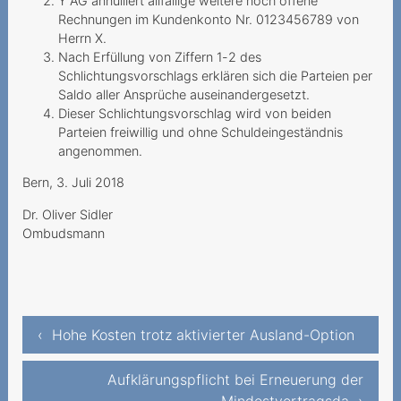
fantomes
Y AG annulliert allfällige weitere noch offene
Rechnungen im Kundenkonto Nr. 0123456789 von
Une demande de résiliation
Herrn X.
aboutissant à une
Nach Erfüllung von Ziffern 1-2 des
prolongation de
Schlichtungsvorschlags erklären sich die Parteien per
Saldo aller Ansprüche auseinandergesetzt.
2019
Dieser Schlichtungsvorschlag wird von beiden
Parteien freiwillig und ohne Schuldeingeständnis
Verweigerung der
angenommen.
Portierung der Rufnummer
Bern, 3. Juli 2018
Unmögliche
Dr. Oliver Sidler
Festnetztelefonie -
Ombudsmann
Technologiewechsel ohne
Strom
Sechs Franken sind zu viel
Teures Spiel mit der Liebe
‹ Hohe Kosten trotz aktivierter Ausland-Option
Nachtragliche Einforderung
Aufklärungspflicht bei Erneuerung der
von