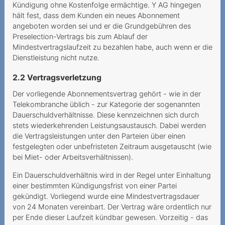
Kündigung ohne Kostenfolge ermächtige. Y AG hingegen
Roaming in Grenzgebieten
hält fest, dass dem Kunden ein neues Abonnement
angeboten worden sei und er die Grundgebühren des
Dauerauftrag mit falscher
Preselection-Vertrags bis zum Ablauf der
Referenznummer
Mindestvertragslaufzeit zu bezahlen habe, auch wenn er die
Dienstleistung nicht nutze.
2021
2.2 Vertragsverletzung
Irreführende
Abonnementsangaben und
Der vorliegende Abonnementsvertrag gehört - wie in der
Telekombranche üblich - zur Kategorie der sogenannten
wesentlicher Irrtum
Dauerschuldverhältnisse. Diese kennzeichnen sich durch
Unbekannte Rufnummer im
stets wiederkehrenden Leistungsaustausch. Dabei werden
Kundenkonto
die Vertragsleistungen unter den Parteien über einen
festgelegten oder unbefristeten Zeitraum ausgetauscht (wie
Verfall des Prepaid-
bei Miet- oder Arbeitsverhältnissen).
Guthabens infolge
Ein Dauerschuldverhältnis wird in der Regel unter Einhaltung
Nichtgebrauchs
einer bestimmten Kündigungsfrist von einer Partei
gekündigt. Vorliegend wurde eine Mindestvertragsdauer
Urteilsunfähigkeit infolge
von 24 Monaten vereinbart. Der Vertrag wäre ordentlich nur
psychischer Erkrankung
per Ende dieser Laufzeit kündbar gewesen. Vorzeitig - das