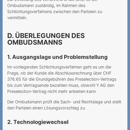
kostenpflichtig
Ombudsmann zuständig, im Rahmen des
Schlichtungsverfahrens zwischen den Parteien zu
2022
vermitteln.
Zur Drosselung der
Datengeschwindigkeit im
D. ÜBERLEGUNGEN DES
Ausland
OMBUDSMANNS
Doch kein „unlimitiertes
1. Ausgangslage und Problemstellung
Internet“
Im vorliegenden Schlichtungsverfahren geht es um die
Illimitato non significa
Frage, ob der Kunde die Abschlussrechnung über CHF
limitato
376.65 für die Grundgebühren des Preselection-Vertrags
bis zum Vertragsende bezahlen muss, obwohl Y AG den
Unlauteres und
Preseleciton-Vertrag nicht mehr anbieten kann.
irreführendes Vorgehen
Der Ombudsmann prüft die Sach- und Rechtslage und stellt
Confusion totale menant la
den Parteien einen Lösungsvorschlag zu.
demande de portage à
l’échec
2. Technologiewechsel