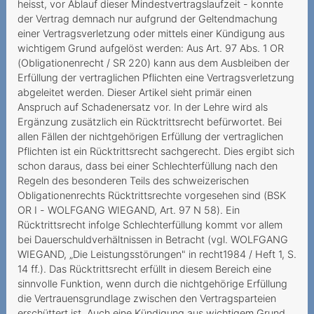
heisst, vor Ablauf dieser Mindestvertragslaufzeit - konnte
Sperrung im Ausland trotz
der Vertrag demnach nur aufgrund der Geltendmachung
Notfalls
einer Vertragsverletzung oder mittels einer Kündigung aus
wichtigem Grund aufgelöst werden: Aus Art. 97 Abs. 1 OR
Verantwortung des
(Obligationenrecht / SR 220) kann aus dem Ausbleiben der
Mehrwertdienstanbieters
Erfüllung der vertraglichen Pflichten eine Vertragsverletzung
abgeleitet werden. Dieser Artikel sieht primär einen
Funkstille statt Portierung
Anspruch auf Schadenersatz vor. In der Lehre wird als
Teurer Wettbewerb
Ergänzung zusätzlich ein Rücktrittsrecht befürwortet. Bei
allen Fällen der nichtgehörigen Erfüllung der vertraglichen
Partnersuche mit hohen
Pflichten ist ein Rücktrittsrecht sachgerecht. Dies ergibt sich
Kosten
schon daraus, dass bei einer Schlechterfüllung nach den
Regeln des besonderen Teils des schweizerischen
Teurer Aufenthalt in Ghana
Obligationenrechts Rücktrittsrechte vorgesehen sind (BSK
OR I - WOLFGANG WIEGAND, Art. 97 N 58). Ein
Von der Ehefrau
Rücktrittsrecht infolge Schlechterfüllung kommt vor allem
verlängerter Mobilvertrag
bei Dauerschuldverhältnissen in Betracht (vgl. WOLFGANG
WIEGAND, „Die Leistungsstörungen" in recht1984 / Heft 1, S.
Überblick verloren
14 ff.). Das Rücktrittsrecht erfüllt in diesem Bereich eine
sinnvolle Funktion, wenn durch die nichtgehörige Erfüllung
Unlimitiertes Abonnement
die Vertrauensgrundlage zwischen den Vertragsparteien
mit Limit
erschüttert ist. Auch eine Kündigung aus wichtigem Grund