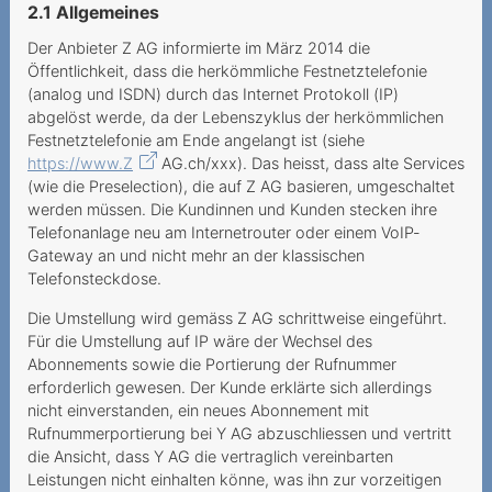
Herausgabe von
2.1 Allgemeines
Verbindungsnachweisen
ohne Ermächtigung
Der Anbieter Z AG informierte im März 2014 die
Öffentlichkeit, dass die herkömmliche Festnetztelefonie
Kündigung wegen Umzug
(analog und ISDN) durch das Internet Protokoll (IP)
abgelöst werde, da der Lebenszyklus der herkömmlichen
Mieux vaut pas deux fois
Festnetztelefonie am Ende angelangt ist (siehe
qu'une
https://www.Z
AG.ch/xxx). Das heisst, dass alte Services
(wie die Preselection), die auf Z AG basieren, umgeschaltet
Conditions de résiliation
werden müssen. Die Kundinnen und Kunden stecken ihre
complexes et inflexibles
Telefonanlage neu am Internetrouter oder einem VoIP-
Gateway an und nicht mehr an der klassischen
Kostspielige
Telefonsteckdose.
Partnervermittlung
Die Umstellung wird gemäss Z AG schrittweise eingeführt.
Unerwünschte
Für die Umstellung auf IP wäre der Wechsel des
Mehrwertdienst-SMS
Abonnements sowie die Portierung der Rufnummer
erforderlich gewesen. Der Kunde erklärte sich allerdings
Promotion mit Tücke
nicht einverstanden, ein neues Abonnement mit
Rufnummerportierung bei Y AG abzuschliessen und vertritt
Kabelanschlussgebühren
die Ansicht, dass Y AG die vertraglich vereinbarten
doppelt bezahlt?
Leistungen nicht einhalten könne, was ihn zur vorzeitigen