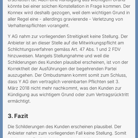
könnte bei einer solchen Konstellation in Frage kommen. Der
Eintritt ins Altersheim
Konnex wird deshalb gezogen, weil dem wichtigen Grund in
aller Regel eine - allerdings gravierende - Verletzung von
Wesentlicher Irrtum
Verhaltenspflichten vorangeht.
Ungewollter
Y AG nahm zur vorliegenden Streitigkeit keine Stellung. Der
Vertragsschluss mit
Anbieter ist an dieser Stelle auf die Mitwirkungspflicht am
horrenden
Schlichtungsverfahren gemäss Art. 47 Abs. 1 und 2 FDV
Kündigungsgebühren
hinzuweisen. Mangels Stellungnahme und weil die
Schilderungen des Kunden plausibel erscheinen, ist von der
Störungen sind immer ein
Korrektheit der Ausführungen der begehrenden Partei
Ärgernis
auszugehen. Der Ombudsmann kommt somit zum Schluss,
dass Y AG den vertraglich vereinbarten Pflichten seit 3.
Wo bleibt die 5G-
März 2018 nicht mehr nachkommt, was den Kunden zur
Verbindung?
Kündigung aus wichtigem Grund oder zum Vertragsrücktritt
ermächtigt.
Sperrung der Nummer
wegen Premium-SMS
3. Fazit
2020
Die Schilderungen des Kunden erscheinen plausibel. Der
Anbieter nahm zum vorliegenden Fall keine Stellung. Somit
Ohne Gesichtsscann keine