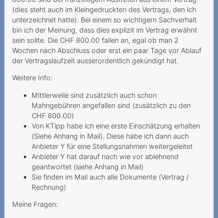
Rechnungsdetails
(dies steht auch im Kleingedruckten des Vertrags, den ich
gesetzlich nur befristet
unterzeichnet hatte). Bei einem so wichtigern Sachverhalt
verfügbar
bin ich der Meinung, dass dies explizit im Vertrag erwähnt
Rückzahlung einer
sein sollte. Die CHF 800.00 fallen an, egal ob man 2
Wochen nach Abschluss oder erst ein paar Tage vor Ablauf
Sicherheitsleistung
der Vertragslaufzeit ausserordentlich gekündigt hat.
Vertragsverweigerung
Weitere Info:
wegen fehlender Bonität
Mittlerweile sind zusätzlich auch schon
Mehrwertdienstanbieter
Mahngebühren angefallen sind (zusätzlich zu den
missachtet gesetzliche
CHF 800.00)
Vorgaben
Von KTipp habe ich eine erste Einschätzung erhalten
(Siehe Anhang in Mail). Diese habe ich dann auch
2024
Anbieter Y für eine Stellungsnahmen weitergeleitet
Anbieter Y hat darauf nach wie vor ablehnend
Preiserhöhung während der
geantwortet (siehe Anhang in Mail)
Mindestvertragsdauer
Sie finden im Mail auch alle Dokumente (Vertrag /
Rechnung)
Anbieter beruft sich zu
Unrecht auf
Meine Fragen:
Mindestvertragsdauer