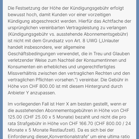
Sperrung im Ausland trotz
Die Festsetzung der Höhe der Kündigungsgebühr erfolgt
Notfalls
bewusst hoch, damit Kunden vor einer vorzeitigen
Kündigung abgeschreckt werden. Hierfür das Achtfache der
Verantwortung des
ursprünglichen vereinbarten Vertragsleistung zu verlangen
Mehrwertdienstanbieters
(Kündigungsgebühr vs. ausstehende Abonnementsgebühr)
ist nicht mit dem Grundsatz von Art. 8 UWG („Unlauter
Funkstille statt Portierung
handelt insbesondere, wer allgemeine
Teurer Wettbewerb
Geschäftsbedingungen verwendet, die in Treu und Glauben
verletzender Weise zum Nachteil der Konsumentinnen und
Partnersuche mit hohen
Konsumenten ein erhebliches und ungerechtfertigtes
Kosten
Missverhältnis zwischen den vertraglichen Rechten und den
vertraglichen Pflichten vorsehen.“) vereinbar. Die Gebühr in
Teurer Aufenthalt in Ghana
Höhe von CHF 800.00 ist mit diesem Hintergrund durch
Anbieter Y anzupassen.
Von der Ehefrau
Im vorliegenden Fall ist Herr X am besten gestellt, wenn er
verlängerter Mobilvertrag
die ausstehenden Abonnementsgebühren in Höhe von CHF
Überblick verloren
125.00 (CHF 25.00 x 5 Monate) bezahlt und nicht die pro
rata Strafgebühr in Höhe von CHF 166.70 (CHF 800.00 / 24
Unlimitiertes Abonnement
Monate x 5 Monate Restlaufzeit). Da es sich bei der
mit Limit
Einforderung dieser„Konventionalstrafe“ um eine ultima ratio