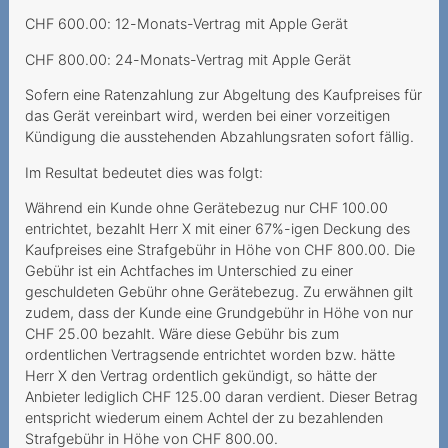
Roaming in Grenzgebieten
CHF 600.00: 12-Monats-Vertrag mit Apple Gerät
CHF 800.00: 24-Monats-Vertrag mit Apple Gerät
Dauerauftrag mit falscher
Referenznummer
Sofern eine Ratenzahlung zur Abgeltung des Kaufpreises für
das Gerät vereinbart wird, werden bei einer vorzeitigen
2021
Kündigung die ausstehenden Abzahlungsraten sofort fällig.
Irreführende
Im Resultat bedeutet dies was folgt:
Abonnementsangaben und
Während ein Kunde ohne Gerätebezug nur CHF 100.00
wesentlicher Irrtum
entrichtet, bezahlt Herr X mit einer 67%-igen Deckung des
Unbekannte Rufnummer im
Kaufpreises eine Strafgebühr in Höhe von CHF 800.00. Die
Gebühr ist ein Achtfaches im Unterschied zu einer
Kundenkonto
geschuldeten Gebühr ohne Gerätebezug. Zu erwähnen gilt
Verfall des Prepaid-
zudem, dass der Kunde eine Grundgebühr in Höhe von nur
Guthabens infolge
CHF 25.00 bezahlt. Wäre diese Gebühr bis zum
ordentlichen Vertragsende entrichtet worden bzw. hätte
Nichtgebrauchs
Herr X den Vertrag ordentlich gekündigt, so hätte der
Urteilsunfähigkeit infolge
Anbieter lediglich CHF 125.00 daran verdient. Dieser Betrag
entspricht wiederum einem Achtel der zu bezahlenden
psychischer Erkrankung
Strafgebühr in Höhe von CHF 800.00.