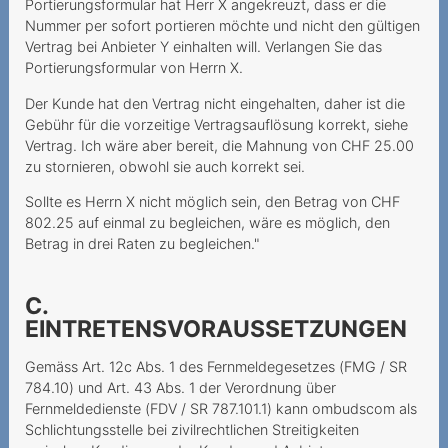
Portierungsformular hat Herr X angekreuzt, dass er die
Abschaffung der
Nummer per sofort portieren möchte und nicht den gültigen
Zweimonatsrechnung
Vertrag bei Anbieter Y einhalten will. Verlangen Sie das
Portierungsformular von Herrn X.
Mindestvertragslaufzeit:
Augen Auf bei der
Der Kunde hat den Vertrag nicht eingehalten, daher ist die
Kündigung
Gebühr für die vorzeitige Vertragsauflösung korrekt, siehe
Vertrag. Ich wäre aber bereit, die Mahnung von CHF 25.00
Seniorin wird hintergangen
zu stornieren, obwohl sie auch korrekt sei.
Unerwünschte
Sollte es Herrn X nicht möglich sein, den Betrag von CHF
802.25 auf einmal zu begleichen, wäre es möglich, den
Vertragsschlüsse
Betrag in drei Raten zu begleichen."
Keine
Mindestvertragsdauer, aber
C.
Rabatt während 24
EINTRETENSVORAUSSETZUNGEN
Monaten
Gemäss Art. 12c Abs. 1 des Fernmeldegesetzes (FMG / SR
Verantwortung bei
784.10) und Art. 43 Abs. 1 der Verordnung über
Phishing-Attacken
Fernmeldedienste (FDV / SR 787.101.1) kann ombudscom als
Schlichtungsstelle bei zivilrechtlichen Streitigkeiten
Verantwortung des