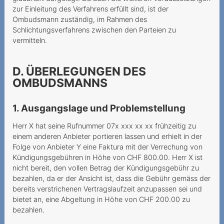
Grundversorgung für alle
zur Einleitung des Verfahrens erfüllt sind, ist der
Ombudsmann zuständig, im Rahmen des
Lorsque le prestataire
Schlichtungsverfahrens zwischen den Parteien zu
estime que la vie dure 720
vermitteln.
mois
Modification unilatérale du
D. ÜBERLEGUNGEN DES
contrat
OMBUDSMANNS
Nummerportierung - leeres
1. Ausgangslage und Problemstellung
Versprechen?
Herr X hat seine Rufnummer 07x xxx xx xx frühzeitig zu
Teure Anrufe an 0900-
einem anderen Anbieter portieren lassen und erhielt in der
Nummer
Folge von Anbieter Y eine Faktura mit der Verrechung von
Kündigungsgebühren in Höhe von CHF 800.00. Herr X ist
Unerwünschte Verwendung
nicht bereit, den vollen Betrag der Kündigungsgebühr zu
von Daten für
bezahlen, da er der Ansicht ist, dass die Gebühr gemäss der
Marketingzwecke
bereits verstrichenen Vertragslaufzeit anzupassen sei und
bietet an, eine Abgeltung in Höhe von CHF 200.00 zu
Unlimitierte Daten mit
bezahlen.
gedrosselter