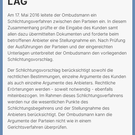
LAG
Incertezze al momento
della stipula del contratto
Am 17. Mai 2016 leitete der Ombudsmann ein
Schlichtungsverfahren zwischen den Parteien ein. In diesem
Une demande de portage
Zusammenhang prüfte er die Eingabe des Kunden samt
qui annule la résiliation
allen dazu übermittelten Dokumenten und forderte beim
auparavant
betroffenen Anbieter eine Stellungnahme ein. Nach Prüfung
der Ausführungen der Parteien und der eingereichten
Keine einseitige
Unterlagen unterbreitet der Ombudsmann den vorliegenden
Vertragsänderung bei
Schlichtungsvorschlag.
Mindestvertragsdauer
Der Schlichtungsvorschlag berücksichtigt sowohl die
Keine
rechtlichen Bestimmungen, einzelne Argumente des Kunden
Laufzeitübereinstimmung
als auch einzelne Argumente des Anbieters. Rechtliche
Rabatt und
Erörterungen werden - soweit notwendig - ebenfalls
Mindestvertragdauer
miteinbezogen. Im Rahmen dieses Schlichtungsverfahrens
werden nur die wesentlichen Punkte des
Keine Aufklärung über
Schlichtungsbegehrens und der Stellungnahme des
Widerrufsrecht
Anbieters berücksichtigt. Der Ombudsmann kann die
Argumente der Parteien nicht wie in einem
Widerrufsrecht beim
Gerichtsverfahren überprüfen.
telefonischen