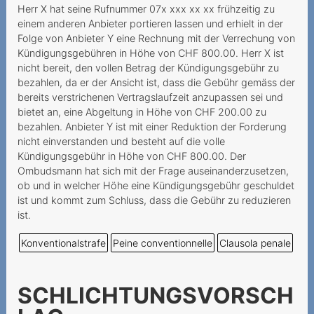
Auszahlung von
Herr X hat seine Rufnummer 07x xxx xx xx frühzeitig zu
Restguthaben einer
einem anderen Anbieter portieren lassen und erhielt in der
Prepaidkarte
Folge von Anbieter Y eine Rechnung mit der Verrechung von
Kündigungsgebühren in Höhe von CHF 800.00. Herr X ist
An Mindestvertragsdauer
nicht bereit, den vollen Betrag der Kündigungsgebühr zu
gebundenes Geschenk
bezahlen, da er der Ansicht ist, dass die Gebühr gemäss der
bereits verstrichenen Vertragslaufzeit anzupassen sei und
Résiliation par le prestataire
bietet an, eine Abgeltung in Höhe von CHF 200.00 zu
d'un numéro Prepaid
bezahlen. Anbieter Y ist mit einer Reduktion der Forderung
inutilisé
nicht einverstanden und besteht auf die volle
Kündigungsgebühr in Höhe von CHF 800.00. Der
Fragliche Deaktivierung
Ombudsmann hat sich mit der Frage auseinanderzusetzen,
einer Prepaid-Nummer
ob und in welcher Höhe eine Kündigungsgebühr geschuldet
ist und kommt zum Schluss, dass die Gebühr zu reduzieren
Prestataire inatteignable
ist.
Wegzug ins Ausland als
Konventionalstrafe
Peine conventionnelle
Clausola penale
wichtiger Grund
Vertragskündigung infolge
SCHLICHTUNGSVORSCH
Zahlungsverzugs