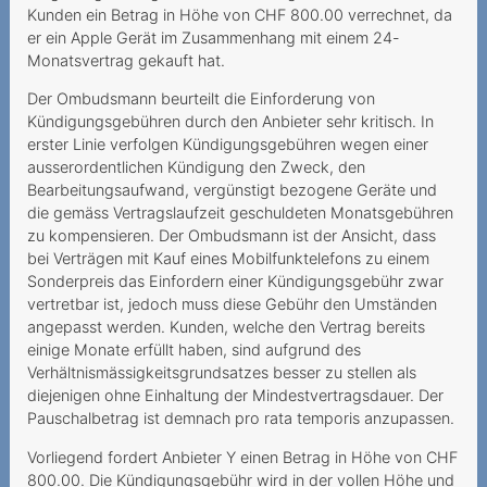
kostenpflichtig
Kunden ein Betrag in Höhe von CHF 800.00 verrechnet, da
er ein Apple Gerät im Zusammenhang mit einem 24-
2022
Monatsvertrag gekauft hat.
Zur Drosselung der
Der Ombudsmann beurteilt die Einforderung von
Kündigungsgebühren durch den Anbieter sehr kritisch. In
Datengeschwindigkeit im
erster Linie verfolgen Kündigungsgebühren wegen einer
Ausland
ausserordentlichen Kündigung den Zweck, den
Doch kein „unlimitiertes
Bearbeitungsaufwand, vergünstigt bezogene Geräte und
die gemäss Vertragslaufzeit geschuldeten Monatsgebühren
Internet“
zu kompensieren. Der Ombudsmann ist der Ansicht, dass
Illimitato non significa
bei Verträgen mit Kauf eines Mobilfunktelefons zu einem
Sonderpreis das Einfordern einer Kündigungsgebühr zwar
limitato
vertretbar ist, jedoch muss diese Gebühr den Umständen
Unlauteres und
angepasst werden. Kunden, welche den Vertrag bereits
irreführendes Vorgehen
einige Monate erfüllt haben, sind aufgrund des
Verhältnismässigkeitsgrundsatzes besser zu stellen als
Confusion totale menant la
diejenigen ohne Einhaltung der Mindestvertragsdauer. Der
demande de portage à
Pauschalbetrag ist demnach pro rata temporis anzupassen.
l’échec
Vorliegend fordert Anbieter Y einen Betrag in Höhe von CHF
800.00. Die Kündigungsgebühr wird in der vollen Höhe und