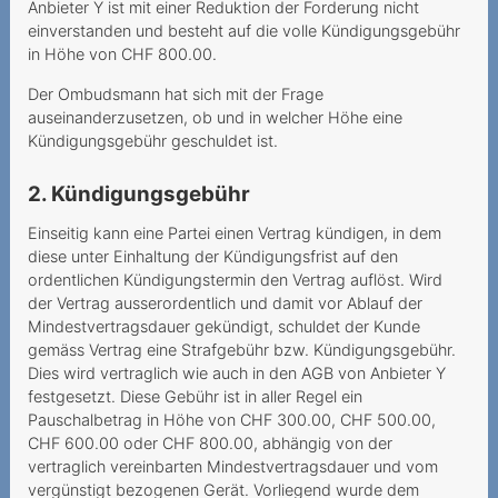
Internetgeschwindigkeit
Anbieter Y ist mit einer Reduktion der Forderung nicht
einverstanden und besteht auf die volle Kündigungsgebühr
Versteckte Zusatzkosten
in Höhe von CHF 800.00.
verstossen gegen UWG
Der Ombudsmann hat sich mit der Frage
Tücken des
auseinanderzusetzen, ob und in welcher Höhe eine
Kündigungsgebühr geschuldet ist.
Technologiewechsels
Vertragswirkung trotz
2. Kündigungsgebühr
gescheiterter Portierung
Einseitig kann eine Partei einen Vertrag kündigen, in dem
Datenroaming -
diese unter Einhaltung der Kündigungsfrist auf den
Auslandreise mit bösem
ordentlichen Kündigungstermin den Vertrag auflöst. Wird
der Vertrag ausserordentlich und damit vor Ablauf der
Erwachen
Mindestvertragsdauer gekündigt, schuldet der Kunde
Ein Anruf genügt, um eine
gemäss Vertrag eine Strafgebühr bzw. Kündigungsgebühr.
Dies wird vertraglich wie auch in den AGB von Anbieter Y
Sperrung zu verhindern
festgesetzt. Diese Gebühr ist in aller Regel ein
Preiserhöhung während der
Pauschalbetrag in Höhe von CHF 300.00, CHF 500.00,
Mindestvertragsdauer
CHF 600.00 oder CHF 800.00, abhängig von der
vertraglich vereinbarten Mindestvertragsdauer und vom
Festnetz auf einmal
vergünstigt bezogenen Gerät. Vorliegend wurde dem