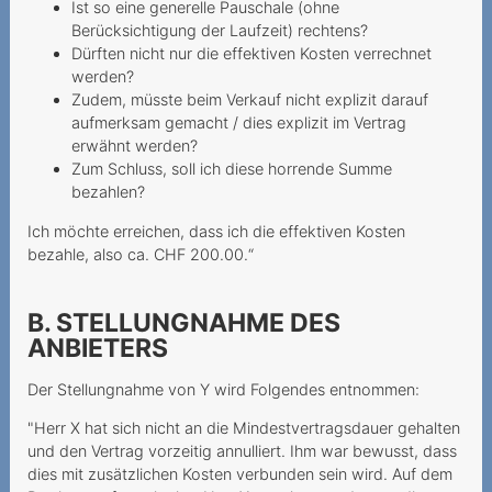
Ist so eine generelle Pauschale (ohne
Berücksichtigung der Laufzeit) rechtens?
Grobfahrlässiges Handeln
Dürften nicht nur die effektiven Kosten verrechnet
des Anbieters
werden?
Herausgabe des PIN/PUK
Zudem, müsste beim Verkauf nicht explizit darauf
aufmerksam gemacht / dies explizit im Vertrag
an die Erben
erwähnt werden?
Kostenpflichtiges Gratis-
Zum Schluss, soll ich diese horrende Summe
bezahlen?
Abonnement
Ich möchte erreichen, dass ich die effektiven Kosten
Unerwünschte Netflix-
bezahle, also ca. CHF 200.00.“
Option
Kundin muss auf
B. STELLUNGNAHME DES
bestrittenen
ANBIETERS
Vertragsschluss reagieren
Der Stellungnahme von Y wird Folgendes entnommen:
Zahlungsverzug infolge
falscher Rechnungsadresse
"Herr X hat sich nicht an die Mindestvertragsdauer gehalten
und den Vertrag vorzeitig annulliert. Ihm war bewusst, dass
Ungewollte Replay-Option
dies mit zusätzlichen Kosten verbunden sein wird. Auf dem