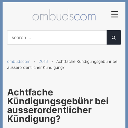
☰
2025
Frühzeitige
Abonnementskündigung
ombudscom
›
2016
› Achtfache Kündigungsgebühr bei
Vertragliche Vereinbarung
ausserordentlicher Kündigung?
von diversen
Servicegebühren
Falsche Lieferung von
Achtfache
Mobilgeräten
Kündigungsgebühr bei
Neue AGB für
ausserordentlicher
Geschäftskunden nicht
Kündigung?
anwendbar