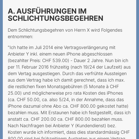
Vertragsschluss
A. AUSFÜHRUNGEN IM
Le colis volé
SCHLICHTUNGSBEGEHREN
Une option Roaming
Dem Schlichtungsbegehren von Herrn X wird Folgendes
imaginaire
entnommen:
Rückabwicklung des
"Ich hatte im Juli 2014 eine Vertragsverlängerung mit
Anbieter Y inkl. einem neuen iPhone abgeschlossen
Kaufvertrags aufgrund
(bezahlter Preis: CHF 539.00) - Dauer 2 Jahre. Nun bin ich
Urteilsunfähigkeit
per 11. Februar 2016 frühzeitig (nach 19/24 der Laufzeit) aus
Unrechtmässiger
dem Vertag ausgestiegen. Durch das verfrühte Aussteigen
aus dem Vertrag habe ich damit gerechnet, dass ich max.
Halterwechsel nach
die restlichen fixen Monatsgebühren (5 Monate à CHF
Portierung
25.00) und möglicherweise pro rata Kosten des iPhones
(ca. CHF 50.00, ca. also 5/24, in der Annahme, dass das
Appels internationaux
iPhone dazumal ohne Abo ca. CHF 800.00 gekostet hatte)
depuis la Suisse ≠ Roaming
bezahlen muss. Mit Erstaunen habe ich festgestellt, dass ich
Haftung bei
anstatt ca. CHF 200.00 ca. CHF 800.00 bezahlen muss.
Nach Nachfragen bei Anbieter Y (Kundendienst) bez.
Paketzusendung
Kosten wurde ich informiert, dass dies standardmässig CHF
800.00 sind bei frühzeitigem Austreten aus einem Vertrag