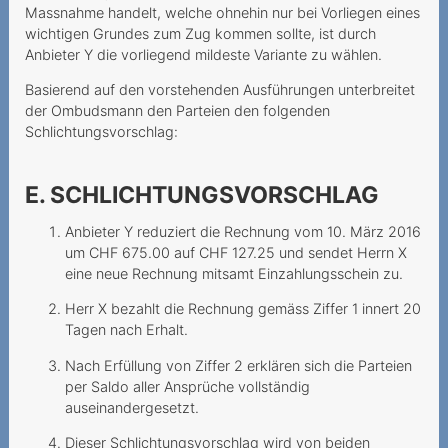
Massnahme handelt, welche ohnehin nur bei Vorliegen eines
Eintritt ins Altersheim
wichtigen Grundes zum Zug kommen sollte, ist durch
Anbieter Y die vorliegend mildeste Variante zu wählen.
Wesentlicher Irrtum
Basierend auf den vorstehenden Ausführungen unterbreitet
Ungewollter
der Ombudsmann den Parteien den folgenden
Vertragsschluss mit
Schlichtungsvorschlag:
horrenden
Kündigungsgebühren
E. SCHLICHTUNGSVORSCHLAG
Störungen sind immer ein
Anbieter Y reduziert die Rechnung vom 10. März 2016
Ärgernis
um CHF 675.00 auf CHF 127.25 und sendet Herrn X
eine neue Rechnung mitsamt Einzahlungsschein zu.
Wo bleibt die 5G-
Verbindung?
Herr X bezahlt die Rechnung gemäss Ziffer 1 innert 20
Tagen nach Erhalt.
Sperrung der Nummer
wegen Premium-SMS
Nach Erfüllung von Ziffer 2 erklären sich die Parteien
per Saldo aller Ansprüche vollständig
2020
auseinandergesetzt.
Ohne Gesichtsscann keine
Dieser Schlichtungsvorschlag wird von beiden