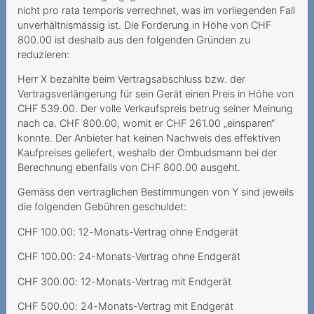
Herausgabe von
nicht pro rata temporis verrechnet, was im vorliegenden Fall
Verbindungsnachweisen
unverhältnismässig ist. Die Forderung in Höhe von CHF
ohne Ermächtigung
800.00 ist deshalb aus den folgenden Gründen zu
reduzieren:
Kündigung wegen Umzug
Herr X bezahlte beim Vertragsabschluss bzw. der
Mieux vaut pas deux fois
Vertragsverlängerung für sein Gerät einen Preis in Höhe von
qu'une
CHF 539.00. Der volle Verkaufspreis betrug seiner Meinung
nach ca. CHF 800.00, womit er CHF 261.00 „einsparen“
Conditions de résiliation
konnte. Der Anbieter hat keinen Nachweis des effektiven
complexes et inflexibles
Kaufpreises geliefert, weshalb der Ombudsmann bei der
Berechnung ebenfalls von CHF 800.00 ausgeht.
Kostspielige
Partnervermittlung
Gemäss den vertraglichen Bestimmungen von Y sind jeweils
die folgenden Gebühren geschuldet:
Unerwünschte
CHF 100.00: 12-Monats-Vertrag ohne Endgerät
Mehrwertdienst-SMS
CHF 100.00: 24-Monats-Vertrag ohne Endgerät
Promotion mit Tücke
CHF 300.00: 12-Monats-Vertrag mit Endgerät
Kabelanschlussgebühren
doppelt bezahlt?
CHF 500.00: 24-Monats-Vertrag mit Endgerät