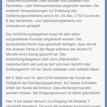
zwischen Kundinnen oder Kunden und Anbietern von
Anbieters bei bestrittenen
Fernmelde- oder Mehrwertdiensten angerufen werden. Die
Mehrwertdienste
weiteren Voraussetzungen zur Einleitung des
Schlichtungsverfahrens sind in Art. 45 Abs. 2 FDV sowie Art.
Zahlungsverzug infolge
8 des Verfahrens- und Gebührenreglements von
falscher Rechnungsadresse
ombudscom geregelt:
Mehrwertdienstanbieter
Das Schlichtungsbegehren muss mit dem dafür
missachtet gesetzliche
vorgesehenen Formular eingereicht werden. Die
Vorgaben
einreichende Partei muss glaubhaft darlegen, dass sie mit
der anderen Partei in der Regel während der letzten 12
2023
Monate eine Lösung gesucht hat. Das
Schlichtungsbegehren darf nicht offensichtlich
Lebenslang zum Fixpreis?
missbräuchlich sein und es darf sich kein Gericht oder
Schiedsgericht mit der Sache befassen oder befasst haben.
Données mobiles
coûteuses
Mit E-Mail vom 14. April 2016 bestreitet der Kunde die
Gültigkeit der Kündigungsgebühren. Auf dieses Schreiben
Spam-Ordner überprüfen
erhält der Kunde die Antwort, dass die Kosten bezahlt
werden müssen. Der Einigungsversuch ist damit gescheitert.
Datenpakete haben ein
Ablaufdatum
Herr X hat seinen Versuch zur Einigung mit Anbieter Y
glaubhaft dargelegt. Da auch die weiteren Voraussetzungen