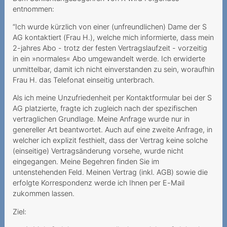
Vertragsschluss
entnommen:
Le colis volé
“Ich wurde kürzlich von einer (unfreundlichen) Dame der S
AG kontaktiert (Frau H.), welche mich informierte, dass mein
Une option Roaming
2-jahres Abo - trotz der festen Vertragslaufzeit - vorzeitig
imaginaire
in ein »normales« Abo umgewandelt werde. Ich erwiderte
unmittelbar, damit ich nicht einverstanden zu sein, woraufhin
Rückabwicklung des
Frau H. das Telefonat einseitig unterbrach.
Kaufvertrags aufgrund
Als ich meine Unzufriedenheit per Kontaktformular bei der S
Urteilsunfähigkeit
AG platzierte, fragte ich zugleich nach der spezifischen
vertraglichen Grundlage. Meine Anfrage wurde nur in
Unrechtmässiger
genereller Art beantwortet. Auch auf eine zweite Anfrage, in
Halterwechsel nach
welcher ich explizit festhielt, dass der Vertrag keine solche
Portierung
(einseitige) Vertragsänderung vorsehe, wurde nicht
eingegangen. Meine Begehren finden Sie im
Appels internationaux
untenstehenden Feld. Meinen Vertrag (inkl. AGB) sowie die
depuis la Suisse ≠ Roaming
erfolgte Korrespondenz werde ich Ihnen per E-Mail
zukommen lassen.
Haftung bei
Paketzusendung
Ziel: