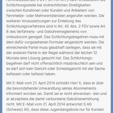
Anbieters bei bestrittenen
Schlichtungsstelle bei zivilrechtlichen Streitigkeiten
Mehrwertdienste
zwischen Kundinnen oder Kunden und Anbietern von
Fernmelde- oder Mehrwertdiensten angerufen werden. Die
Zahlungsverzug infolge
weiteren Voraussetzungen zur Einleitung des
falscher Rechnungsadresse
Schlichtungsverfahrens sind in Art. 45 Abs. 2 FDV sowie Art.
8 des Verfahrens- und Gebührenreglements von
Mehrwertdienstanbieter
ombudscom geregelt: Das Schlichtungsbegehren muss mit
missachtet gesetzliche
dem dafür vorgesehenen Formular eingereicht werden. Die
Vorgaben
einreichende Partei muss glaubhaft darlegen, dass sie mit
der anderen Partei in der Regel während der letzten 12
2023
Monate eine Lösung gesucht hat. Das Schlichtungs-
begehren darf nicht offensichtlich missbräuchlich sein und
Lebenslang zum Fixpreis?
es darf sich kein Gericht oder Schiedsgericht mit der Sache
befassen oder befasst haben.
Données mobiles
coûteuses
Mit E-Mail vom 21. April 2014 schreibt Herr X, dass er über
die bevorstehende Umwandlung seines Abonnements
Spam-Ordner überprüfen
informiert worden sei. Damit sei er nicht einverstan- den und
er akzeptiere die damit verbundene Gebührenerhöhung
Datenpakete haben ein
nicht. Mit E-Mail vom 21. April 2014 antwortet S AG
Ablaufdatum
(Schweiz) AG, dass diese Jugendangebote nur für Kunden