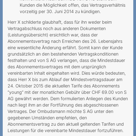
Kündigung nur per Telefon
Kunden die Möglichkeit offen, das Vertragsverhältnis
vorzeitig per 30. Juni 2014 zu kündigen.
und Chat geht das?
Herr X schilderte glaubhaft, dass für ihn weder beim
Hohe Kosten trotz
Vertragabschluss noch aus anderen Dokumenten
aktivierter Ausland-Option
(Leistungsübersicht) ersichtlich war, dass der
Abonnementsvertrag nach Erreichen des 26. Lebensjahrs
Preselection wird nach
eine wesentliche Änderung erfährt. Somit kann der Kunde
Technologiewechsel
grundsätzlich an den bestehenden Vertragskonditionen
hinfällig: Vertrag
festhalten und von S AG verlangen, dass die Mindestdauer
des Abonnementsvertrages mit dem ursprünglich
Aufklärungspflicht bei
vereinbarten Inhalt eingehalten wird. Dies würde bedeuten,
Erneuerung der
dass Herr X bis zum Ablauf der Mindestvertragsdauer am
Mindestvertragsda
24. Oktober 2015 die aktuellen Tarife des Abonnements
“young” mit der monatlichen Gebühr über CHF 69.00 von S
Mehrwertdienstanbieter
AG gewährt werden. Dem formulierten Anliegen des Kunden
leitet Inkassoverfahren ein
nach liegt ihm an der Fortführung des abgeschlossenen
Vertrages. Der Ombudsmann möchte S AG unter den
Teurer Ping-Call
gegebenen Umständen empfehlen, den
Abonnementsvertrag zu den aktuell geltenden Tarifen und
Unverlangte Gebühren für
Leistungen für die vereinbarte Mindestdauer fortzuführen.
die Papierrechnung