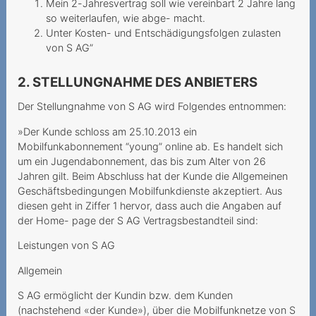
Rechnungsdetails
Mein 2-Jahresvertrag soll wie vereinbart 2 Jahre lang
gesetzlich nur befristet
so weiterlaufen, wie abge- macht.
verfügbar
Unter Kosten- und Entschädigungsfolgen zulasten
von S AG”
Rückzahlung einer
Sicherheitsleistung
2. STELLUNGNAHME DES ANBIETERS
Vertragsverweigerung
Der Stellungnahme von S AG wird Folgendes entnommen:
wegen fehlender Bonität
»Der Kunde schloss am 25.10.2013 ein
Mehrwertdienstanbieter
Mobilfunkabonnement “young” online ab. Es handelt sich
um ein Jugendabonnement, das bis zum Alter von 26
missachtet gesetzliche
Jahren gilt. Beim Abschluss hat der Kunde die Allgemeinen
Vorgaben
Geschäftsbedingungen Mobilfunkdienste akzeptiert. Aus
2024
diesen geht in Ziffer 1 hervor, dass auch die Angaben auf
der Home- page der S AG Vertragsbestandteil sind:
Preiserhöhung während der
Leistungen von S AG
Mindestvertragsdauer
Allgemein
Anbieter beruft sich zu
Unrecht auf
S AG ermöglicht der Kundin bzw. dem Kunden
Mindestvertragsdauer
(nachstehend «der Kunde»), über die Mobilfunknetze von S