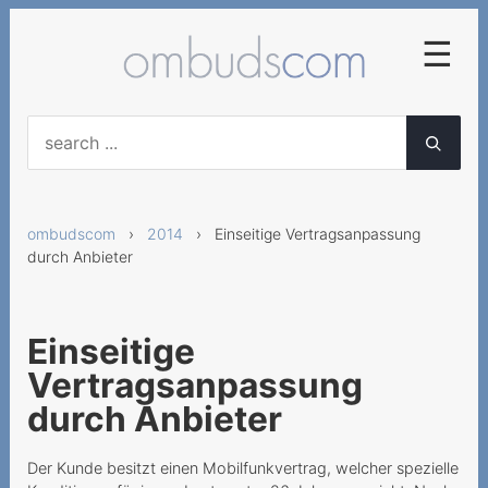
☰
2025
Frühzeitige
Abonnementskündigung
ombudscom
›
2014
› Einseitige Vertragsanpassung
Vertragliche Vereinbarung
durch Anbieter
von diversen
Servicegebühren
Falsche Lieferung von
Einseitige
Mobilgeräten
Vertragsanpassung
Neue AGB für
durch Anbieter
Geschäftskunden nicht
anwendbar
Der Kunde besitzt einen Mobilfunkvertrag, welcher spezielle