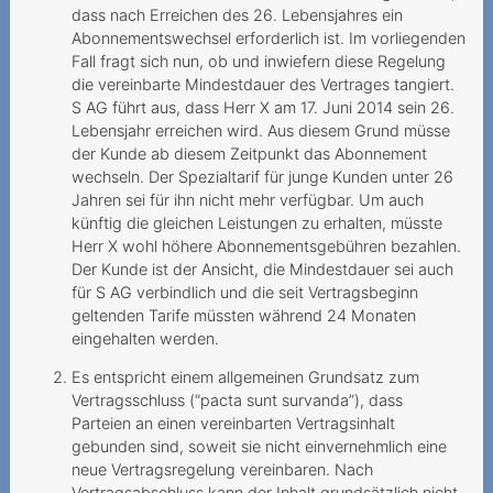
Internetgeschwindigkeit
dass nach Erreichen des 26. Lebensjahres ein
Abonnementswechsel erforderlich ist. Im vorliegenden
Versteckte Zusatzkosten
Fall fragt sich nun, ob und inwiefern diese Regelung
verstossen gegen UWG
die vereinbarte Mindestdauer des Vertrages tangiert.
S AG führt aus, dass Herr X am 17. Juni 2014 sein 26.
Tücken des
Lebensjahr erreichen wird. Aus diesem Grund müsse
Technologiewechsels
der Kunde ab diesem Zeitpunkt das Abonnement
wechseln. Der Spezialtarif für junge Kunden unter 26
Vertragswirkung trotz
Jahren sei für ihn nicht mehr verfügbar. Um auch
gescheiterter Portierung
künftig die gleichen Leistungen zu erhalten, müsste
Herr X wohl höhere Abonnementsgebühren bezahlen.
Datenroaming -
Der Kunde ist der Ansicht, die Mindestdauer sei auch
Auslandreise mit bösem
für S AG verbindlich und die seit Vertragsbeginn
Erwachen
geltenden Tarife müssten während 24 Monaten
eingehalten werden.
Ein Anruf genügt, um eine
Sperrung zu verhindern
Es entspricht einem allgemeinen Grundsatz zum
Vertragsschluss (“pacta sunt survanda”), dass
Preiserhöhung während der
Parteien an einen vereinbarten Vertragsinhalt
Mindestvertragsdauer
gebunden sind, soweit sie nicht einvernehmlich eine
neue Vertragsregelung vereinbaren. Nach
Festnetz auf einmal
Vertragsabschluss kann der Inhalt grundsätzlich nicht