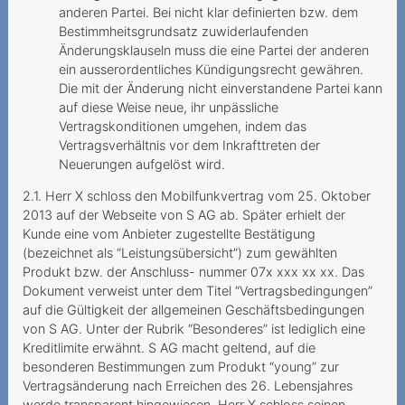
Herausgabe von
anderen Partei. Bei nicht klar definierten bzw. dem
Verbindungsnachweisen
Bestimmheitsgrundsatz zuwiderlaufenden
ohne Ermächtigung
Änderungsklauseln muss die eine Partei der anderen
ein ausserordentliches Kündigungsrecht gewähren.
Kündigung wegen Umzug
Die mit der Änderung nicht einverstandene Partei kann
auf diese Weise neue, ihr unpässliche
Mieux vaut pas deux fois
Vertragskonditionen umgehen, indem das
qu'une
Vertragsverhältnis vor dem Inkrafttreten der
Neuerungen aufgelöst wird.
Conditions de résiliation
complexes et inflexibles
2.1. Herr X schloss den Mobilfunkvertrag vom 25. Oktober
2013 auf der Webseite von S AG ab. Später erhielt der
Kostspielige
Kunde eine vom Anbieter zugestellte Bestätigung
Partnervermittlung
(bezeichnet als “Leistungsübersicht”) zum gewählten
Produkt bzw. der Anschluss- nummer 07x xxx xx xx. Das
Unerwünschte
Dokument verweist unter dem Titel “Vertragsbedingungen”
Mehrwertdienst-SMS
auf die Gültigkeit der allgemeinen Geschäftsbedingungen
von S AG. Unter der Rubrik “Besonderes” ist lediglich eine
Promotion mit Tücke
Kreditlimite erwähnt. S AG macht geltend, auf die
besonderen Bestimmungen zum Produkt “young” zur
Kabelanschlussgebühren
Vertragsänderung nach Erreichen des 26. Lebensjahres
doppelt bezahlt?
werde transparent hingewiesen. Herr X schloss seinen