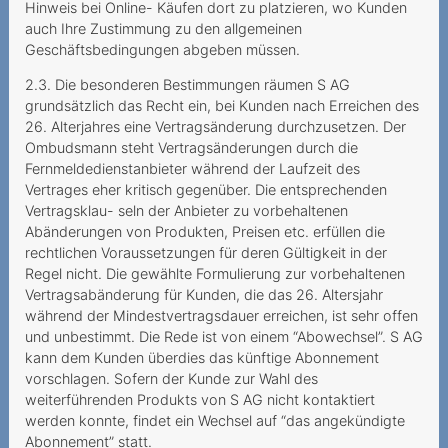
Hinweis bei Online- Käufen dort zu platzieren, wo Kunden
Sperrung im Ausland trotz
auch Ihre Zustimmung zu den allgemeinen
Notfalls
Geschäftsbedingungen abgeben müssen.
Verantwortung des
2.3. Die besonderen Bestimmungen räumen S AG
Mehrwertdienstanbieters
grundsätzlich das Recht ein, bei Kunden nach Erreichen des
26. Alterjahres eine Vertragsänderung durchzusetzen. Der
Funkstille statt Portierung
Ombudsmann steht Vertragsänderungen durch die
Fernmeldedienstanbieter während der Laufzeit des
Teurer Wettbewerb
Vertrages eher kritisch gegenüber. Die entsprechenden
Partnersuche mit hohen
Vertragsklau- seln der Anbieter zu vorbehaltenen
Abänderungen von Produkten, Preisen etc. erfüllen die
Kosten
rechtlichen Voraussetzungen für deren Gültigkeit in der
Teurer Aufenthalt in Ghana
Regel nicht. Die gewählte Formulierung zur vorbehaltenen
Vertragsabänderung für Kunden, die das 26. Altersjahr
Von der Ehefrau
während der Mindestvertragsdauer erreichen, ist sehr offen
verlängerter Mobilvertrag
und unbestimmt. Die Rede ist von einem “Abowechsel”. S AG
kann dem Kunden überdies das künftige Abonnement
Überblick verloren
vorschlagen. Sofern der Kunde zur Wahl des
weiterführenden Produkts von S AG nicht kontaktiert
Unlimitiertes Abonnement
werden konnte, findet ein Wechsel auf “das angekündigte
mit Limit
Abonnement” statt.