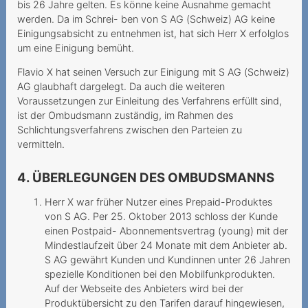
bis 26 Jahre gelten. Es könne keine Ausnahme gemacht
Grundversorgung für alle
werden. Da im Schrei- ben von S AG (Schweiz) AG keine
Einigungsabsicht zu entnehmen ist, hat sich Herr X erfolglos
Lorsque le prestataire
um eine Einigung bemüht.
estime que la vie dure 720
mois
Flavio X hat seinen Versuch zur Einigung mit S AG (Schweiz)
AG glaubhaft dargelegt. Da auch die weiteren
Modification unilatérale du
Voraussetzungen zur Einleitung des Verfahrens erfüllt sind,
contrat
ist der Ombudsmann zuständig, im Rahmen des
Schlichtungsverfahrens zwischen den Parteien zu
Nummerportierung - leeres
vermitteln.
Versprechen?
4. ÜBERLEGUNGEN DES OMBUDSMANNS
Teure Anrufe an 0900-
Nummer
Herr X war früher Nutzer eines Prepaid-Produktes
von S AG. Per 25. Oktober 2013 schloss der Kunde
Unerwünschte Verwendung
einen Postpaid- Abonnementsvertrag (young) mit der
von Daten für
Mindestlaufzeit über 24 Monate mit dem Anbieter ab.
Marketingzwecke
S AG gewährt Kunden und Kundinnen unter 26 Jahren
spezielle Konditionen bei den Mobilfunkprodukten.
Unlimitierte Daten mit
Auf der Webseite des Anbieters wird bei der
gedrosselter
Produktübersicht zu den Tarifen darauf hingewiesen,