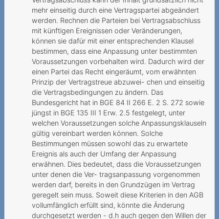
kostenpflichtig
mehr einseitig durch eine Vertragspartei abgeändert
werden. Rechnen die Parteien bei Vertragsabschluss
2022
mit künftigen Ereignissen oder Veränderungen,
können sie dafür mit einer entsprechenden Klausel
Zur Drosselung der
bestimmen, dass eine Anpassung unter bestimmten
Datengeschwindigkeit im
Voraussetzungen vorbehalten wird. Dadurch wird der
Ausland
einen Partei das Recht eingeräumt, vom erwähnten
Prinzip der Vertragstreue abzuwei- chen und einseitig
Doch kein „unlimitiertes
die Vertragsbedingungen zu ändern. Das
Internet“
Bundesgericht hat in BGE 84 II 266 E. 2 S. 272 sowie
jüngst in BGE 135 III 1 Erw. 2.5 festgelegt, unter
Illimitato non significa
welchen Voraussetzungen solche Anpassungsklauseln
limitato
gültig vereinbart werden können. Solche
Bestimmungen müssen sowohl das zu erwartete
Unlauteres und
Ereignis als auch der Umfang der Anpassung
irreführendes Vorgehen
erwähnen. Dies bedeutet, dass die Voraussetzungen
unter denen die Ver- tragsanpassung vorgenommen
Confusion totale menant la
werden darf, bereits in den Grundzügen im Vertrag
demande de portage à
geregelt sein muss. Soweit diese Kriterien in den AGB
l’échec
vollumfänglich erfüllt sind, könnte die Änderung
durchgesetzt werden - d.h auch gegen den Willen der