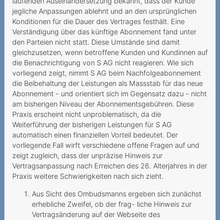
fantomes
laufenden Auseinandersetzung bekannt, dass der Kunde
jegliche Anpassungen ablehnt und an den ursprünglichen
Une demande de résiliation
Konditionen für die Dauer des Vertrages festhält. Eine
aboutissant à une
Verständigung über das künftige Abonnement fand unter
prolongation de
den Parteien nicht statt. Diese Umstände sind damit
gleichzusetzen, wenn betroffene Kunden und Kundinnen auf
2019
die Benachrichtigung von S AG nicht reagieren. Wie sich
vorliegend zeigt, nimmt S AG beim Nachfolgeabonnement
Verweigerung der
die Beibehaltung der Leistungen als Massstab für das neue
Portierung der Rufnummer
Abonnement - und orientiert sich im Gegensatz dazu - nicht
am bisherigen Niveau der Abonnementsgebühren. Diese
Unmögliche
Praxis erscheint nicht unproblematisch, da die
Festnetztelefonie -
Weiterführung der bisherigen Leistungen für S AG
Technologiewechsel ohne
automatisch einen finanziellen Vorteil bedeutet. Der
Strom
vorliegende Fall wirft verschiedene offene Fragen auf und
zeigt zugleich, dass der unpräzise Hinweis zur
Sechs Franken sind zu viel
Vertragsanpassung nach Erreichen des 26. Alterjahres in der
Praxis weitere Schwierigkeiten nach sich zieht.
Teures Spiel mit der Liebe
Aus Sicht des Ombudsmanns ergeben sich zunächst
Nachtragliche Einforderung
erhebliche Zweifel, ob der frag- liche Hinweis zur
von
Vertragsänderung auf der Webseite des