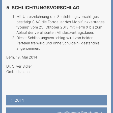
Tarife bilden
5. SCHLICHTUNGSVORSCHLAG
Vertragsbestandteil
Mit Unterzeichnung des Schlichtungsvorschlages
bestätigt S AG die Fortdauer des Mobilfunkvertrages
Une visite coquine a prix
“young” vom 25. Oktober 2013 mit Herrn X bis zum
dor
Ablauf der vereinbarten Mindestvertragsdauer.
Dieser Schlichtungsvorschlag wird von beiden
Frais de guichet postal :
Parteien freiwillig und ohne Schuldein- geständnis
est-ce au client de s’en
angenommen.
acquitter
Bern, 19. Mai 2014
Appels manqués onéreux
Dr. Oliver Sidler
Activation d’une option
Ombudsmann
d’itinérance inutile
Un départ à l’étranger qui
coûte cher
‹ 2014
Contratto a favore di terzi
Costi roaming troppo elevati
Ungenügende Beratung ›