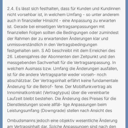
Eintritt ins Altersheim
2.4. Es lässt sich festhalten, dass für Kunden und Kundinnen
nicht vorsehbar ist, in welchem Umfang - so unter anderem
Wesentlicher Irrtum
auch in finanzieller Hinsicht - eine Anpassung zu erwarten
ist. Gerade bei einseitigen Vertragsanpassungen mit
Ungewollter
finanziellen Folgen sollten die Bedingungen oder zumindest
Vertragsschluss mit
der Rahmen der zu erwartenden Änderungen klar und
horrenden
unmissverständlich in den Vertragsbedingungen
Kündigungsgebühren
festgehalten sein. S AG beschreibt mit dem Erreichen des
26. Lebensjahres der Abonnenten den Zeitpunkt und den
Störungen sind immer ein
massgebenden Sachverhalt für die Vertragsanpassung. In
Ärgernis
welchem Ausmass bzw. Umfang die Änderungen ausfallen,
ist für die andere Vertragspartei weder vorseh- noch
Wo bleibt die 5G-
abschätzbar. Der Vertragsinhalt erfährt keine fundamentale
Verbindung?
Änderung für die Betrof- fene. Der Mobilfunkvertrag als
Innominatkontrakt (Vertragtypus) über die vereinbarte
Sperrung der Nummer
Laufzeit bleibt bestehen. Die Änderung des Preises für die
wegen Premium-SMS
Dienstleistungen sowie allfäl- lige Anpassungen beim
Leistungsumfang (Downgrade) stellen nach Ansicht des
2020
Ombudsmanns jedoch eine objektiv wesentliche Änderung
Ohne Gesichtsscann keine
am Vertragsinhalt dar. Solche Anpassungen sind nach den