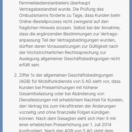
Kabelanschlussgebühren
Fernmeldedienstanbieters überhaupt
Vertragsbestandteil wurde. Die Prüfung des
Neue Gebühren führen zu
Ombudsmanns förderte zu Tage, dass Kunden beim
unzumutbarer
Online-Bestellprozess nicht zwingend auf den
Tariferhöhung
fraglichen Hinweis stossen. Selbst bei der Annahme,
dass die ergänzenden Bestimmungen zur Vertrags-
Keine eheliche
anpassung Teil der Vertragsbedingungen wurden,
Vertretungsbefugnis
dürften deren Voraussetzungen zur Gültigkeit nach
der höchstrichterlichen Rechtssprechung zur
Démarchage sur la voie
Auslegung allgemeiner Geschäftsbedingungen nicht
publique et droit de
erfüllt sein.
révocation
Ziffer 1x der allgemeinen Geschäftsbedingungen
(AGB) für Mobilfunkdienste von S AG sieht vor, dass
Modification de contrat et
Kunden bei Preiserhöhungen mit höherer
erreur sur le prix
Gesamtbelastung oder bei Abänderung von
d’abonnement
Dienstleistungen mit erheblichem Nachteil für Kunden,
den Vertrag bis zum Inkrafttreten der Änderungen
2018
vorzeitig und ohne finanzielle Folgen kündigen
können. Nach dem Gesagten sieht sich Herr X mit
Telefonischer Segen Gottes
einer erheblichen Preiserhöhung per 1. Juli 2014
mit hoher Kostenfolge
konfrontiert. Nach den AGB von S AG steht dem