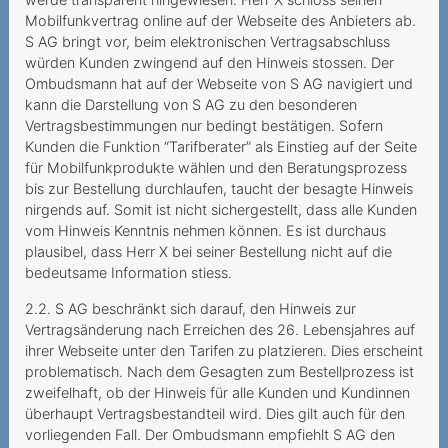
Mobilfunkvertrag online auf der Webseite des Anbieters ab.
Roaming in Grenzgebieten
S AG bringt vor, beim elektronischen Vertragsabschluss
Dauerauftrag mit falscher
würden Kunden zwingend auf den Hinweis stossen. Der
Ombudsmann hat auf der Webseite von S AG navigiert und
Referenznummer
kann die Darstellung von S AG zu den besonderen
2021
Vertragsbestimmungen nur bedingt bestätigen. Sofern
Kunden die Funktion “Tarifberater” als Einstieg auf der Seite
Irreführende
für Mobilfunkprodukte wählen und den Beratungsprozess
Abonnementsangaben und
bis zur Bestellung durchlaufen, taucht der besagte Hinweis
wesentlicher Irrtum
nirgends auf. Somit ist nicht sichergestellt, dass alle Kunden
vom Hinweis Kenntnis nehmen können. Es ist durchaus
Unbekannte Rufnummer im
plausibel, dass Herr X bei seiner Bestellung nicht auf die
Kundenkonto
bedeutsame Information stiess.
2.2. S AG beschränkt sich darauf, den Hinweis zur
Verfall des Prepaid-
Vertragsänderung nach Erreichen des 26. Lebensjahres auf
Guthabens infolge
ihrer Webseite unter den Tarifen zu platzieren. Dies erscheint
Nichtgebrauchs
problematisch. Nach dem Gesagten zum Bestellprozess ist
zweifelhaft, ob der Hinweis für alle Kunden und Kundinnen
Urteilsunfähigkeit infolge
überhaupt Vertragsbestandteil wird. Dies gilt auch für den
psychischer Erkrankung
vorliegenden Fall. Der Ombudsmann empfiehlt S AG den