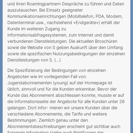
und ihren Roamingpartnern Gespräche zu führen und Daten
Grobfahrlässiges Handeln
auszutauschen. Bei Einsatz geeigneter
des Anbieters
Kommunikationseinrichtungen (Mobiltelefon, PDA, Modem,
Datenterminal usw., nachstehend «Endgeräte») erhält der
Herausgabe des PIN/PUK
Kunde im weiteren Zugang zu
an die Erben
Informationsabfragesystemen, zum Internet und damit
verbundenen Dienstleistungen. Die aktuellen Broschüren
Kostenpflichtiges Gratis-
sowie die Website von S geben Auskunft über den Umfang
Abonnement
sowie die spezifischen Nutzungsbedingungen der einzelnen
Dienstleistungen von S. (...)
Unerwünschte Netflix-
Die Spezifizierung der Bedingungen von einzelnen
Option
Angeboten wie im vorliegenden Fall von
Kundin muss auf
Jugendabonnementen (young) auf der Homepage ist
bestrittenen
üblich, sinnvoll und für die Kunden erkennbar. Bevor der
Kunde das Abonnement abschliessen konnte, musste er auf
Vertragsschluss reagieren
die Informationsseite der Angebote für alle Kunden unter 26
Zahlungsverzug infolge
gelangen. Dort infor- mieren wir unsere Kunden über die
verschiedene Abonnemente, die Tarife und weitere
falscher Rechnungsadresse
Bestimmungen. Ziemlich genau unter den
Ungewollte Replay-Option
Abonnementsbeschreibungen erscheint gut sichtbar auch
folgende Information (siehe auch PrintScreen der