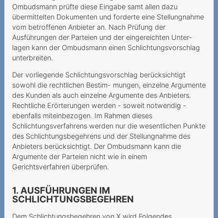
Incertezze al momento
Ombudsmann prüfte diese Eingabe samt allen dazu
della stipula del contratto
übermittelten Dokumenten und forderte eine Stellungnahme
vom betroffenen Anbieter an. Nach Prüfung der
Une demande de portage
Ausführungen der Parteien und der eingereichten Unter-
qui annule la résiliation
lagen kann der Ombudsmann einen Schlichtungsvorschlag
unterbreiten.
auparavant
Der vorliegende Schlichtungsvorschlag berücksichtigt
Keine einseitige
sowohl die rechtlichen Bestim- mungen, einzelne Argumente
Vertragsänderung bei
des Kunden als auch einzelne Argumente des Anbieters.
Mindestvertragsdauer
Rechtliche Erörterungen werden - soweit notwendig -
ebenfalls miteinbezogen. Im Rahmen dieses
Keine
Schlichtungsverfahrens werden nur die wesentlichen Punkte
Laufzeitübereinstimmung
des Schlichtungsbegehrens und der Stellungnahme des
Rabatt und
Anbieters berücksichtigt. Der Ombudsmann kann die
Mindestvertragdauer
Argumente der Parteien nicht wie in einem
Gerichtsverfahren überprüfen.
Keine Aufklärung über
Widerrufsrecht
1. AUSFÜHRUNGEN IM
SCHLICHTUNGSBEGEHREN
Widerrufsrecht beim
telefonischen
Dem Schlichtungsbegehren von X wird Folgendes