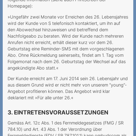
Abschaffung der
Homepage):
Zweimonatsrechnung
»Ungefähr zwei Monate vor Erreichen des 26. Lebensjahres
wird der Kunde von S telefonisch kontaktiert, um ihn auf
Mindestvertragslaufzeit:
den Abowechsel hinzuweisen und betreffend dem
Augen Auf bei der
Nachfolgeabo zu beraten. Wird der Kunde nach mehreren
Kündigung
Anrufen nicht erreicht, erhält dieser kurz vor dem 26.
Geburtstag eine Reminder-SMS mit dem vorgeschlagenen
Seniorin wird hintergangen
Abo. Ohne Rückmeldung seinerseits, findet am 1. Tag vom
Unerwünschte
Folgemonat nach dem 26. Geburtstag der Wechsel auf das
angekündigte Abo statt.«
Vertragsschlüsse
Der Kunde erreicht am 17. Juni 2014 sein 26. Lebensjahr und
Keine
aus diesem Grund wird er nicht mehr von unserem “young”-
Mindestvertragsdauer, aber
Angebot profitieren können. Das Angebot wird klar
Rabatt während 24
deklariert mit »Für alle unter 26.«
Monaten
3. EINTRETENSVORAUSSETZUNGEN
Verantwortung bei
Phishing-Attacken
Gemäss Art. 12c Abs. 1 des Fernmeldegesetzes (FMG / SR
784.10) und Art. 43 Abs. 1 der Verordnung über
Verantwortung des
Fernmeldedienste (FDV / SR 787.101.1) kann ombudscom als