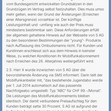
SIM-Karte
vom Bundesgericht entwickelten Grundsätzen in den
Grundzügen im Vertrag selbst festzuhalten. Dies muss umso
10Gbit s versprochen nur 1
mehr gelten, wenn der Grund der Änderungen (Erreichen
Gbit s erhalten
einer Altersgrenze) vorsehbar ist. Der künftige
Leistungsinhalt und -umfang wie auch der Preis muss
Finanzielle Notlage
mindestens bestimmbar sein. Diese Anforderungen erfüllt
ausgenutzt
der allgemein gehaltene Hinweis auf der Webseite von S AG
zu den besonderen Bestimmungen der “young”- Produkte
Gehört die Schweiz zur EU
nach Auffassung des Ombudsmanns nicht. Für Kunden und
Kundinnen erschliesst sich aus dem Hinweis in keinster
Auf Falschauskünfte der
Weise, zu welchen Konditionen ihr Mobilfunkabonnement
Mitarbeitenden darf man
nach Erreichen des 26. Alterjahres weitergeführt wird.
sich verlass
2.5. Herr X wurde inzwischen von S AG über die
Corona-Pandemie führt zu
bevorstehende Änderung via SMS informiert. Darin teilt der
teurer Flugannullierung
Mobilfunkanbieter mit, “das bestehende Jugendabo werde
per 1. Juli 2014 automatisch auf das passende
Nachschieben von
Nachfolgeabo umgestellt: Typ “ABC” für CHF 99.-/Monat”.
Nutzungsrichtlinien
Die Leistungen des Mobilfunkabonnements bleiben
identisch. Der damit verbundene Preisaufschlag für den
Facturation de données
Kunden beträgt satte 30 Prozent. S AG ist aufgrund der