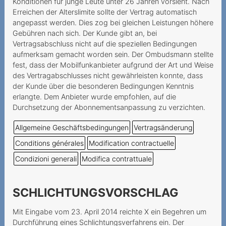
Auszahlung von
Konditionen für junge Leute unter 26 Jahren vorsieht. Nach
Erreichen der Alterslimite sollte der Vertrag automatisch
Restguthaben einer
angepasst werden. Dies zog bei gleichen Leistungen höhere
Prepaidkarte
Gebühren nach sich. Der Kunde gibt an, bei
Vertragsabschluss nicht auf die speziellen Bedingungen
An Mindestvertragsdauer
aufmerksam gemacht worden sein. Der Ombudsmann stellte
gebundenes Geschenk
fest, dass der Mobilfunkanbieter aufgrund der Art und Weise
Résiliation par le prestataire
des Vertragabschlusses nicht gewährleisten konnte, dass
der Kunde über die besonderen Bedingungen Kenntnis
d'un numéro Prepaid
erlangte. Dem Anbieter wurde empfohlen, auf die
inutilisé
Durchsetzung der Abonnementsanpassung zu verzichten.
Fragliche Deaktivierung
Allgemeine Geschäftsbedingungen
Vertragsänderung
einer Prepaid-Nummer
Conditions générales
Modification contractuelle
Prestataire inatteignable
Condizioni generali
Modifica contrattuale
Wegzug ins Ausland als
wichtiger Grund
SCHLICHTUNGSVORSCHLAG
Vertragskündigung infolge
Mit Eingabe vom 23. April 2014 reichte X ein Begehren um
Zahlungsverzugs
Durchführung eines Schlichtungsverfahrens ein. Der