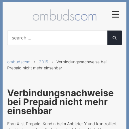
☰
2025
Frühzeitige
Abonnementskündigung
ombudscom
›
2015
› Verbindungsnachweise bei
Vertragliche Vereinbarung
Prepaid nicht mehr einsehbar
von diversen
Servicegebühren
Falsche Lieferung von
Verbindungsnachweise
Mobilgeräten
bei Prepaid nicht mehr
Neue AGB für
einsehbar
Geschäftskunden nicht
anwendbar
Frau X ist Prepaid-Kundin beim Anbieter Y und kontrolliert