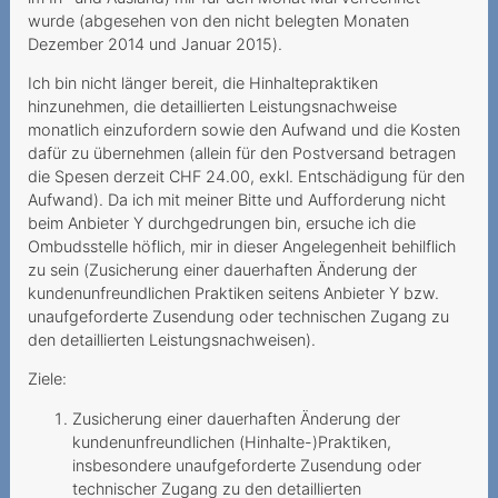
Abschaffung der
wurde (abgesehen von den nicht belegten Monaten
Zweimonatsrechnung
Dezember 2014 und Januar 2015).
Ich bin nicht länger bereit, die Hinhaltepraktiken
Mindestvertragslaufzeit:
hinzunehmen, die detaillierten Leistungsnachweise
Augen Auf bei der
monatlich einzufordern sowie den Aufwand und die Kosten
Kündigung
dafür zu übernehmen (allein für den Postversand betragen
die Spesen derzeit CHF 24.00, exkl. Entschädigung für den
Seniorin wird hintergangen
Aufwand). Da ich mit meiner Bitte und Aufforderung nicht
Unerwünschte
beim Anbieter Y durchgedrungen bin, ersuche ich die
Ombudsstelle höflich, mir in dieser Angelegenheit behilflich
Vertragsschlüsse
zu sein (Zusicherung einer dauerhaften Änderung der
Keine
kundenunfreundlichen Praktiken seitens Anbieter Y bzw.
unaufgeforderte Zusendung oder technischen Zugang zu
Mindestvertragsdauer, aber
den detaillierten Leistungsnachweisen).
Rabatt während 24
Monaten
Ziele:
Verantwortung bei
Zusicherung einer dauerhaften Änderung der
Phishing-Attacken
kundenunfreundlichen (Hinhalte-)Praktiken,
insbesondere unaufgeforderte Zusendung oder
Verantwortung des
technischer Zugang zu den detaillierten