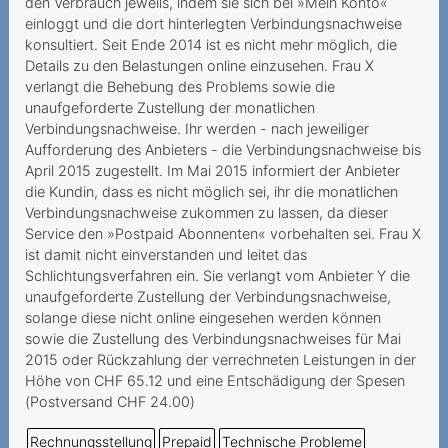
Auszahlung von
den Verbrauch jeweils, indem sie sich bei »Mein Konto«
einloggt und die dort hinterlegten Verbindungsnachweise
Restguthaben einer
konsultiert. Seit Ende 2014 ist es nicht mehr möglich, die
Prepaidkarte
Details zu den Belastungen online einzusehen. Frau X
verlangt die Behebung des Problems sowie die
An Mindestvertragsdauer
unaufgeforderte Zustellung der monatlichen
gebundenes Geschenk
Verbindungsnachweise. Ihr werden - nach jeweiliger
Résiliation par le prestataire
Aufforderung des Anbieters - die Verbindungsnachweise bis
April 2015 zugestellt. Im Mai 2015 informiert der Anbieter
d'un numéro Prepaid
die Kundin, dass es nicht möglich sei, ihr die monatlichen
inutilisé
Verbindungsnachweise zukommen zu lassen, da dieser
Service den »Postpaid Abonnenten« vorbehalten sei. Frau X
Fragliche Deaktivierung
ist damit nicht einverstanden und leitet das
einer Prepaid-Nummer
Schlichtungsverfahren ein. Sie verlangt vom Anbieter Y die
Prestataire inatteignable
unaufgeforderte Zustellung der Verbindungsnachweise,
solange diese nicht online eingesehen werden können
Wegzug ins Ausland als
sowie die Zustellung des Verbindungsnachweises für Mai
wichtiger Grund
2015 oder Rückzahlung der verrechneten Leistungen in der
Höhe von CHF 65.12 und eine Entschädigung der Spesen
Vertragskündigung infolge
(Postversand CHF 24.00)
Zahlungsverzugs
Rechnungsstellung
Prepaid
Technische Probleme