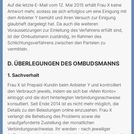
Herausgabe von
Auf die letzte E-Mail vom 12. Mai 2015 erhält Frau X keine
Verbindungsnachweisen
Antwort mehr, sodass sie sich erfolglos um eine Einigung mit
ohne Ermächtigung
dem Anbieter Y bemüht und ihren Versuch zur Einigung
glaubhaft dargelegt hat. Da auch die weiteren
Kündigung wegen Umzug
Voraussetzungen zur Einleitung des Verfahrens erfüllt sind,
ist der Ombudsmann zuständig, im Rahmen des
Mieux vaut pas deux fois
Schlichtungsverfahrens zwischen den Parteien zu
qu'une
vermitteln.
Conditions de résiliation
complexes et inflexibles
D. ÜBERLEGUNGEN DES OMBUDSMANNS
Kostspielige
1. Sachverhalt
Partnervermittlung
Frau X ist Prepaid-Kundin beim Anbieter Y und kontrolliert
den Verbrauch jeweils, indem sie sich bei »Mein Konto«
Unerwünschte
einloggt und die dort hinterlegten Verbindungsnachweise
Mehrwertdienst-SMS
konsultiert. Seit Ende 2014 ist es nicht mehr möglich, die
Details zu den Belastungen online einzusehen. Frau X
Promotion mit Tücke
verlangt die Behebung des Problems sowie die
Kabelanschlussgebühren
unaufgeforderte Zustellung der monatlichen
Verbindungsnachweise. Ihr werden - nach jeweiliger
doppelt bezahlt?