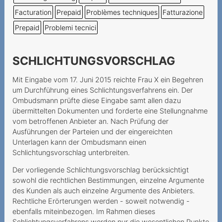
Incertezze al momento
Facturation
Prepaid
Problèmes techniques
Fatturazione
della stipula del contratto
Prepaid
Problemi tecnici
Une demande de portage
qui annule la résiliation
SCHLICHTUNGSVORSCHLAG
auparavant
Keine einseitige
Mit Eingabe vom 17. Juni 2015 reichte Frau X ein Begehren
Vertragsänderung bei
um Durchführung eines Schlichtungsverfahrens ein. Der
Ombudsmann prüfte diese Eingabe samt allen dazu
Mindestvertragsdauer
übermittelten Dokumenten und forderte eine Stellungnahme
Keine
vom betroffenen Anbieter an. Nach Prüfung der
Ausführungen der Parteien und der eingereichten
Laufzeitübereinstimmung
Unterlagen kann der Ombudsmann einen
Rabatt und
Schlichtungsvorschlag unterbreiten.
Mindestvertragdauer
Der vorliegende Schlichtungsvorschlag berücksichtigt
Keine Aufklärung über
sowohl die rechtlichen Bestimmungen, einzelne Argumente
Widerrufsrecht
des Kunden als auch einzelne Argumente des Anbieters.
Rechtliche Erörterungen werden - soweit notwendig -
Widerrufsrecht beim
ebenfalls miteinbezogen. Im Rahmen dieses
telefonischen
Schlichtungsverfahrens werden nur die wesentlichen Punkte