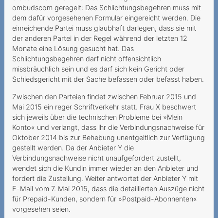
kostenpflichtig
ombudscom geregelt: Das Schlichtungsbegehren muss mit
dem dafür vorgesehenen Formular eingereicht werden. Die
2022
einreichende Partei muss glaubhaft darlegen, dass sie mit
der anderen Partei in der Regel während der letzten 12
Zur Drosselung der
Monate eine Lösung gesucht hat. Das
Datengeschwindigkeit im
Schlichtungsbegehren darf nicht offensichtlich
Ausland
missbräuchlich sein und es darf sich kein Gericht oder
Schiedsgericht mit der Sache befassen oder befasst haben.
Doch kein „unlimitiertes
Internet“
Zwischen den Parteien findet zwischen Februar 2015 und
Mai 2015 ein reger Schriftverkehr statt. Frau X beschwert
Illimitato non significa
sich jeweils über die technischen Probleme bei »Mein
limitato
Konto« und verlangt, dass ihr die Verbindungsnachweise für
Oktober 2014 bis zur Behebung unentgeltlich zur Verfügung
Unlauteres und
gestellt werden. Da der Anbieter Y die
irreführendes Vorgehen
Verbindungsnachweise nicht unaufgefordert zustellt,
wendet sich die Kundin immer wieder an den Anbieter und
Confusion totale menant la
fordert die Zustellung. Weiter antwortet der Anbieter Y mit
demande de portage à
E-Mail vom 7. Mai 2015, dass die detaillierten Auszüge nicht
l’échec
für Prepaid-Kunden, sondern für »Postpaid-Abonnenten«
vorgesehen seien.