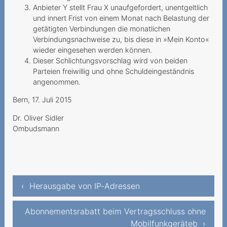
Anbieter Y stellt Frau X unaufgefordert, unentgeltlich
Kündigung nur per Telefon
und innert Frist von einem Monat nach Belastung der
und Chat geht das?
getätigten Verbindungen die monatlichen
Verbindungsnachweise zu, bis diese in »Mein Konto«
Hohe Kosten trotz
wieder eingesehen werden können.
aktivierter Ausland-Option
Dieser Schlichtungsvorschlag wird von beiden
Preselection wird nach
Parteien freiwillig und ohne Schuldeingeständnis
angenommen.
Technologiewechsel
hinfällig: Vertrag
Bern, 17. Juli 2015
Aufklärungspflicht bei
Dr. Oliver Sidler
Erneuerung der
Ombudsmann
Mindestvertragsda
Mehrwertdienstanbieter
leitet Inkassoverfahren ein
‹ Herausgabe von IP-Adressen
Teurer Ping-Call
Unverlangte Gebühren für
Abonnementsrabatt beim Vertragsschluss ohne
die Papierrechnung
Mobilfunkgeräteb ›