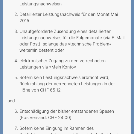
Anbieters bei bestrittenen
Leistungsnachweisen
Mehrwertdienste
Detaillierter Leistungsnachweis für den Monat Mai
2015
Zahlungsverzug infolge
falscher Rechnungsadresse
Unaufgeforderte Zusendung eines detaillierten
Leistungsnachweises für die Folgemonate (via E-Mail
Mehrwertdienstanbieter
oder Post), solange das »technische Problem«
missachtet gesetzliche
weiterhin besteht oder
Vorgaben
elektronischer Zugang zu den verrechneten
2023
Leistungen via »Mein Konto«
Lebenslang zum Fixpreis?
Sofern kein Leistungsnachweis erbracht wird,
Rückzahlung der verrechneten Leistungen in der
Données mobiles
Höhe von CHF 65.12
coûteuses
und
Spam-Ordner überprüfen
Entschädigung der bisher entstandenen Spesen
(Postversand: CHF 24.00)
Datenpakete haben ein
Ablaufdatum
Sofern keine Einigung im Rahmen des