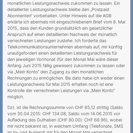
monatlichen Leistungsnachweis zukommen zu lassen. Ein
Grobfahrlässiges Handeln
detaillierter Leistungsnachweis bleibe den „Postpaid
des Anbieters
Abonnenten“ vorbehalten. Unter Hinweis auf die AGB
erklärte ich abermals mit eingeschriebenem Brief vom 8. Mai
Herausgabe des PIN/PUK
2015, dass den Kunden grundsätzlich ein gesetzlicher
an die Erben
Anspruch auf einen detaillierten Nachweis der monatlich
verrechneten Leistungen zustehe. Ich forderte das
Kostenpflichtiges Gratis-
Telekommunikationsunternehmen abermals auf, mir künftig
Abonnement
unaufgefordert einen detaillierten Leistungsnachweis für
den jeweiligen Vormonat (für den Monat Mai wäre dieser
Unerwünschte Netflix-
Anfang Juni 2015 fällig gewesen) zukommen zu lassen oder
Option
via „Mein Konto“ den Zugang zu den monatlichen
Rechnungen zu ermöglichen. Bis dato habe ich weder einen
Kundin muss auf
Leistungsnachweis für Mai 2015 erhalten noch ist eine
bestrittenen
Kontrolle der verrechneten Leistungen via „Mein Konto“
Vertragsschluss reagieren
möglich.
Dzt. ist die Rechnungssumme von CHF 65,12 strittig (Saldo
Zahlungsverzug infolge
vom 30.04.2015: CHF 134.08; Saldo vom 14.06.2015 vor
falscher Rechnungsadresse
Aufladung des Guthaben (CHF 80.00): CHF 68.96), wobei
Ungewollte Replay-Option
mir nicht bekannt ist, in welchem Umfang (Telefonate, SMS
im In- und Ausland) mir für den Monat Mai verrechnet