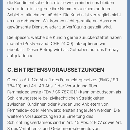
Internetgeschwindigkeit
die Kundin entscheiden, ob sie weiterhin bei uns bleiben
wird oder ob sie gerne ihre Nummer zu einem anderen
Versteckte Zusatzkosten
Anbieter mitnehmen möchte. Die Kundin ist vertraglich nicht
verstossen gegen UWG
an uns gebunden. Wir können nicht garantieren, dass der
gewünschte Dienst wieder zur Verfügung gestellt wird.
Tücken des
Technologiewechsels
Die Spesen, welche die Kundin gerne zurückerstattet haben
möchte (Postversand: CHF 24.00), akzeptieren wir
Vertragswirkung trotz
ebenfalls. Dieser Betrag wird als Guthaben auf das Prepay
gescheiterter Portierung
aufgeladen.«
Datenroaming -
C. EINTRETENSVORAUSSETZUNGEN
Auslandreise mit bösem
Erwachen
Gemäss Art. 12c Abs. 1 des Fernmeldegesetzes (FMG / SR
784.10) und Art. 43 Abs. 1 der Verordnung über
Ein Anruf genügt, um eine
Fernmeldedienste (FDV / SR 787.101.1) kann ombudscom als
Sperrung zu verhindern
Schlichtungsstelle bei zivilrechtlichen Streitigkeiten
zwischen Kundinnen oder Kunden und Anbietern von
Preiserhöhung während der
Fernmelde- oder Mehrwertdiensten angerufen werden. Die
Mindestvertragsdauer
weiteren Voraussetzungen zur Einleitung des
Schlichtungsverfahrens sind in Art. 45 Abs. 2 FDV sowie Art.
Festnetz auf einmal
8 des Verfahrens- und Gebührenreglements von