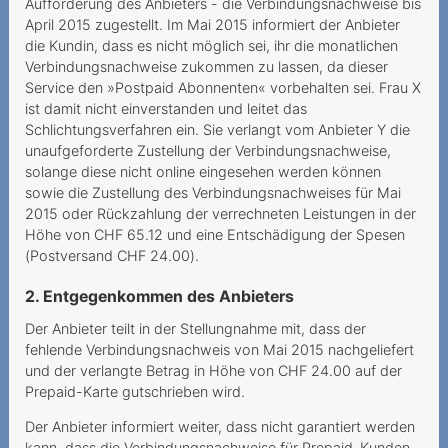
Aufforderung des Anbieters - die Verbindungsnachweise bis
Roaming in Grenzgebieten
April 2015 zugestellt. Im Mai 2015 informiert der Anbieter
die Kundin, dass es nicht möglich sei, ihr die monatlichen
Dauerauftrag mit falscher
Verbindungsnachweise zukommen zu lassen, da dieser
Referenznummer
Service den »Postpaid Abonnenten« vorbehalten sei. Frau X
ist damit nicht einverstanden und leitet das
2021
Schlichtungsverfahren ein. Sie verlangt vom Anbieter Y die
unaufgeforderte Zustellung der Verbindungsnachweise,
Irreführende
solange diese nicht online eingesehen werden können
Abonnementsangaben und
sowie die Zustellung des Verbindungsnachweises für Mai
wesentlicher Irrtum
2015 oder Rückzahlung der verrechneten Leistungen in der
Höhe von CHF 65.12 und eine Entschädigung der Spesen
Unbekannte Rufnummer im
(Postversand CHF 24.00).
Kundenkonto
2. Entgegenkommen des Anbieters
Verfall des Prepaid-
Der Anbieter teilt in der Stellungnahme mit, dass der
Guthabens infolge
fehlende Verbindungsnachweis von Mai 2015 nachgeliefert
Nichtgebrauchs
und der verlangte Betrag in Höhe von CHF 24.00 auf der
Prepaid-Karte gutschrieben wird.
Urteilsunfähigkeit infolge
psychischer Erkrankung
Der Anbieter informiert weiter, dass nicht garantiert werden
kann, dass die Verbindungsnachweise für Prepaid-Kunden