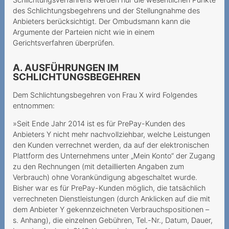
Vertragsschluss
des Schlichtungsbegehrens und der Stellungnahme des
Anbieters berücksichtigt. Der Ombudsmann kann die
Le colis volé
Argumente der Parteien nicht wie in einem
Gerichtsverfahren überprüfen.
Une option Roaming
imaginaire
A. AUSFÜHRUNGEN IM
SCHLICHTUNGSBEGEHREN
Rückabwicklung des
Kaufvertrags aufgrund
Dem Schlichtungsbegehren von Frau X wird Folgendes
Urteilsunfähigkeit
entnommen:
Unrechtmässiger
»Seit Ende Jahr 2014 ist es für PrePay-Kunden des
Halterwechsel nach
Anbieters Y nicht mehr nachvollziehbar, welche Leistungen
Portierung
den Kunden verrechnet werden, da auf der elektronischen
Plattform des Unternehmens unter „Mein Konto“ der Zugang
Appels internationaux
zu den Rechnungen (mit detaillierten Angaben zum
depuis la Suisse ≠ Roaming
Verbrauch) ohne Vorankündigung abgeschaltet wurde.
Bisher war es für PrePay-Kunden möglich, die tatsächlich
Haftung bei
verrechneten Dienstleistungen (durch Anklicken auf die mit
Paketzusendung
dem Anbieter Y gekennzeichneten Verbrauchspositionen –
s. Anhang), die einzelnen Gebühren, Tel.-Nr., Datum, Dauer,