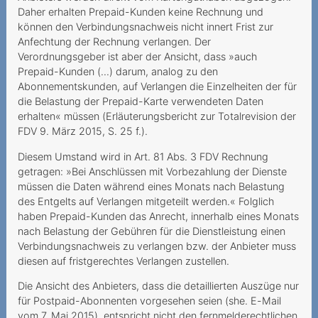
Daher erhalten Prepaid-Kunden keine Rechnung und
Eintritt ins Altersheim
können den Verbindungsnachweis nicht innert Frist zur
Anfechtung der Rechnung verlangen. Der
Wesentlicher Irrtum
Verordnungsgeber ist aber der Ansicht, dass »auch
Prepaid-Kunden (...) darum, analog zu den
Ungewollter
Abonnementskunden, auf Verlangen die Einzelheiten der für
Vertragsschluss mit
die Belastung der Prepaid-Karte verwendeten Daten
horrenden
erhalten« müssen (Erläuterungsbericht zur Totalrevision der
Kündigungsgebühren
FDV 9. März 2015, S. 25 f.).
Störungen sind immer ein
Diesem Umstand wird in Art. 81 Abs. 3 FDV Rechnung
Ärgernis
getragen: »Bei Anschlüssen mit Vorbezahlung der Dienste
müssen die Daten während eines Monats nach Belastung
Wo bleibt die 5G-
des Entgelts auf Verlangen mitgeteilt werden.« Folglich
Verbindung?
haben Prepaid-Kunden das Anrecht, innerhalb eines Monats
nach Belastung der Gebühren für die Dienstleistung einen
Sperrung der Nummer
Verbindungsnachweis zu verlangen bzw. der Anbieter muss
wegen Premium-SMS
diesen auf fristgerechtes Verlangen zustellen.
2020
Die Ansicht des Anbieters, dass die detaillierten Auszüge nur
für Postpaid-Abonnenten vorgesehen seien (she. E-Mail
Ohne Gesichtsscann keine
vom 7. Mai 2015), entspricht nicht den fernmelderechtlichen