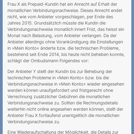
fantomes
Frau X als Prepaid-Kundin hat ein Anrecht auf Erhalt der
monatlichen Verbindungsnachweise. Dieses Anrecht endet
Une demande de résiliation
nicht, wie vom Anbieter vorgeschlagen, per Ende des
aboutissant à une
Jahres 2015. Grundsätzlich müsste die Kundin die
prolongation de
Verbindungsnachweise monatlich innert Frist, das heisst ein
Monat nach Belastung, vom Anbieter verlangen. Da der
2019
Anbieter allerdings ohne Vorankündigung die Einstellungen
in »Mein Konto« änderte bzw. die technischen Probleme,
Verweigerung der
bestehend seit Ende 2014, bis heute nicht beheben konnte,
Portierung der Rufnummer
schlägt der Ombudsmann Folgendes vor:
Unmögliche
Der Anbieter Y stellt der Kundin bis zur Behebung der
Festnetztelefonie -
technischen Probleme in »Mein Konto« bzw. bis die
Technologiewechsel ohne
Verbindungsnachweise in »Mein Konto« wieder eingesehen
Strom
werden können unaufgefordert und fristgerecht ohne
Verrechnung zusätzlicher Gebühren die monatlichen
Sechs Franken sind zu viel
Verbindungsnachweise zu. Sollten die Rechnungsdetails
weiterhin nicht online angesehen werden können, stellt der
Teures Spiel mit der Liebe
Anbieter Frau X fortlaufend unentgeltlich die monatlichen
Verbindungsnachweise zu.
Nachtragliche Einforderung
von
Eine Wiederaufschaltung der Möglichkeit, die Details zur