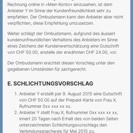
Kabelanschlussgebühren
Rechnung online in »Mein Konto« einzusehen, ist dem
Anbieter Y im Sinne der Kundenfreundlichkeit sehr zu
Neue Gebühren führen zu
empfehlen. Der Ombudsmann kann den Anbieter aber nicht
unzumutbarer
verpflichten, diese Empfehlung umzusetzen.
Tariferhöhung
Weiter schlägt der Ombudsmann, aufgrund des äussert
Keine eheliche
kundenunfreundlichen Verhaltens des Anbieters im Sinne
Vertretungsbefugnis
eines Zeichens der Kundenwertschätzung eine Gutschrift
von CHF 50.00, anstelle der erwähnten CHF 24.00, vor.
Démarchage sur la voie
Der Ombudsmann erachtet diesen Vorschlag unter den
publique et droit de
gegebenen Umständen für sachgerecht.
révocation
E. SCHLICHTUNGSVORSCHLAG
Modification de contrat et
erreur sur le prix
Anbieter Y erstellt per 9. August 2015 eine Gutschrift
d’abonnement
von CHF 50.00 auf der Prepaid-Karte von Frau X,
Rufnummer 0xx xxx xx xx.
2018
Anbieter Y stellt Frau X, Rufnummer 0xx xxx xx xx,
innert 20 Tagen nach Erhalt des von beiden Seiten
Telefonischer Segen Gottes
unterzeichneten Schlichtungsvorschlags den
mit hoher Kostenfolge
Verbindungsnachweis für Mai 2015 zu.