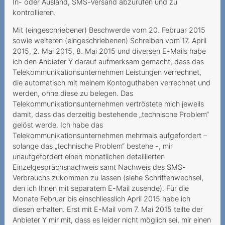
Rechnungsdetails
In- oder Ausland, SMS-Versand abzurufen und zu
gesetzlich nur befristet
kontrollieren.
verfügbar
Mit (eingeschriebener) Beschwerde vom 20. Februar 2015
sowie weiteren (eingeschriebenen) Schreiben vom 17. April
Rückzahlung einer
2015, 2. Mai 2015, 8. Mai 2015 und diversen E-Mails habe
Sicherheitsleistung
ich den Anbieter Y darauf aufmerksam gemacht, dass das
Vertragsverweigerung
Telekommunikationsunternehmen Leistungen verrechnet,
die automatisch mit meinem Kontoguthaben verrechnet und
wegen fehlender Bonität
werden, ohne diese zu belegen. Das
Mehrwertdienstanbieter
Telekommunikationsunternehmen vertröstete mich jeweils
damit, dass das derzeitig bestehende „technische Problem“
missachtet gesetzliche
gelöst werde. Ich habe das
Vorgaben
Telekommunikationsunternehmen mehrmals aufgefordert –
2024
solange das „technische Problem“ bestehe -, mir
unaufgefordert einen monatlichen detaillierten
Preiserhöhung während der
Einzelgesprächsnachweis samt Nachweis des SMS-
Mindestvertragsdauer
Verbrauchs zukommen zu lassen (siehe Schriftenwechsel,
den ich Ihnen mit separatem E-Mail zusende). Für die
Anbieter beruft sich zu
Monate Februar bis einschliesslich April 2015 habe ich
Unrecht auf
diesen erhalten. Erst mit E-Mail vom 7. Mai 2015 teilte der
Mindestvertragsdauer
Anbieter Y mir mit, dass es leider nicht möglich sei, mir einen