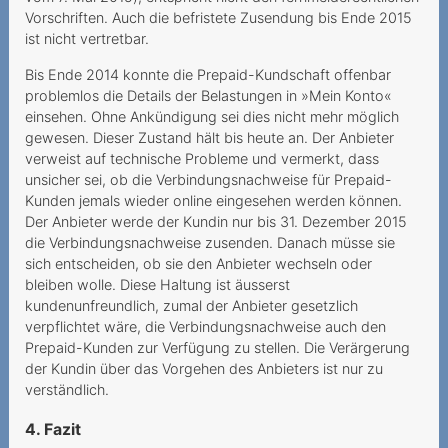
SIM-Karte
Vorschriften. Auch die befristete Zusendung bis Ende 2015
ist nicht vertretbar.
10Gbit s versprochen nur 1
Bis Ende 2014 konnte die Prepaid-Kundschaft offenbar
Gbit s erhalten
problemlos die Details der Belastungen in »Mein Konto«
Finanzielle Notlage
einsehen. Ohne Ankündigung sei dies nicht mehr möglich
ausgenutzt
gewesen. Dieser Zustand hält bis heute an. Der Anbieter
verweist auf technische Probleme und vermerkt, dass
Gehört die Schweiz zur EU
unsicher sei, ob die Verbindungsnachweise für Prepaid-
Kunden jemals wieder online eingesehen werden können.
Auf Falschauskünfte der
Der Anbieter werde der Kundin nur bis 31. Dezember 2015
Mitarbeitenden darf man
die Verbindungsnachweise zusenden. Danach müsse sie
sich verlass
sich entscheiden, ob sie den Anbieter wechseln oder
bleiben wolle. Diese Haltung ist äusserst
Corona-Pandemie führt zu
kundenunfreundlich, zumal der Anbieter gesetzlich
teurer Flugannullierung
verpflichtet wäre, die Verbindungsnachweise auch den
Prepaid-Kunden zur Verfügung zu stellen. Die Verärgerung
Nachschieben von
der Kundin über das Vorgehen des Anbieters ist nur zu
Nutzungsrichtlinien
verständlich.
Facturation de données
4. Fazit