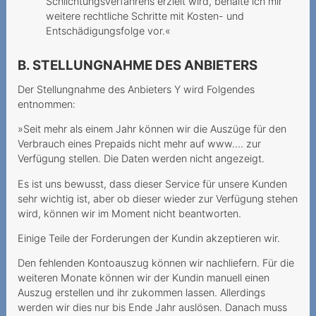
Schlichtungsverfahrens erzielt wird, behalte ich mir
Grundversorgung für alle
weitere rechtliche Schritte mit Kosten- und
Entschädigungsfolge vor.«
Lorsque le prestataire
estime que la vie dure 720
B. STELLUNGNAHME DES ANBIETERS
mois
Der Stellungnahme des Anbieters Y wird Folgendes
Modification unilatérale du
entnommen:
contrat
»Seit mehr als einem Jahr können wir die Auszüge für den
Nummerportierung - leeres
Verbrauch eines Prepaids nicht mehr auf www…. zur
Versprechen?
Verfügung stellen. Die Daten werden nicht angezeigt.
Teure Anrufe an 0900-
Es ist uns bewusst, dass dieser Service für unsere Kunden
Nummer
sehr wichtig ist, aber ob dieser wieder zur Verfügung stehen
wird, können wir im Moment nicht beantworten.
Unerwünschte Verwendung
Einige Teile der Forderungen der Kundin akzeptieren wir.
von Daten für
Marketingzwecke
Den fehlenden Kontoauszug können wir nachliefern. Für die
weiteren Monate können wir der Kundin manuell einen
Unlimitierte Daten mit
Auszug erstellen und ihr zukommen lassen. Allerdings
gedrosselter
werden wir dies nur bis Ende Jahr auslösen. Danach muss