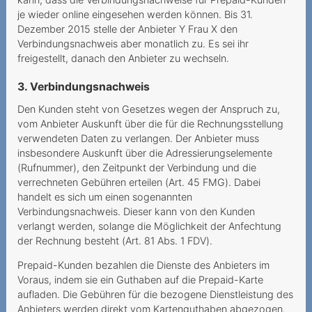
Sperrung im Ausland trotz
je wieder online eingesehen werden können. Bis 31.
Notfalls
Dezember 2015 stelle der Anbieter Y Frau X den
Verbindungsnachweis aber monatlich zu. Es sei ihr
Verantwortung des
freigestellt, danach den Anbieter zu wechseln.
Mehrwertdienstanbieters
3. Verbindungsnachweis
Funkstille statt Portierung
Den Kunden steht von Gesetzes wegen der Anspruch zu,
Teurer Wettbewerb
vom Anbieter Auskunft über die für die Rechnungsstellung
verwendeten Daten zu verlangen. Der Anbieter muss
Partnersuche mit hohen
insbesondere Auskunft über die Adressierungselemente
Kosten
(Rufnummer), den Zeitpunkt der Verbindung und die
verrechneten Gebühren erteilen (Art. 45 FMG). Dabei
Teurer Aufenthalt in Ghana
handelt es sich um einen sogenannten
Verbindungsnachweis. Dieser kann von den Kunden
Von der Ehefrau
verlangt werden, solange die Möglichkeit der Anfechtung
verlängerter Mobilvertrag
der Rechnung besteht (Art. 81 Abs. 1 FDV).
Überblick verloren
Prepaid-Kunden bezahlen die Dienste des Anbieters im
Voraus, indem sie ein Guthaben auf die Prepaid-Karte
Unlimitiertes Abonnement
aufladen. Die Gebühren für die bezogene Dienstleistung des
mit Limit
Anbieters werden direkt vom Kartenguthaben abgezogen.