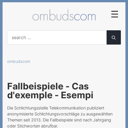
☰
2025
Frühzeitige
Abonnementskündigung
ombudscom
Vertragliche Vereinbarung
von diversen
Servicegebühren
Fallbeispiele - Cas
Falsche Lieferung von
d'exemple - Esempi
Mobilgeräten
Neue AGB für
Die Schlichtungsstelle Telekommunikation publiziert
Geschäftskunden nicht
anonymisierte Schlichtungsvorschläge zu ausgewählten
anwendbar
Themen seit 2013. Die Fallbeispiele sind nach Jahrgang
oder Stichworten abrufbar.