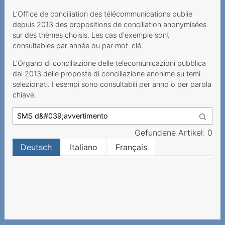
Auszahlung von
Restguthaben einer
L'Office de conciliation des télécommunications publie
Prepaidkarte
depuis 2013 des propositions de conciliation anonymisées
sur des thèmes choisis. Les cas d'exemple sont
An Mindestvertragsdauer
consultables par année ou par mot-clé.
gebundenes Geschenk
L'Organo di conciliazione delle telecomunicazioni pubblica
dal 2013 delle proposte di conciliazione anonime su temi
Résiliation par le prestataire
selezionati. I esempi sono consultabili per anno o per parola
d'un numéro Prepaid
chiave.
inutilisé
Fragliche Deaktivierung
einer Prepaid-Nummer
Gefundene Artikel: 0
Deutsch
Italiano
Français
Prestataire inatteignable
Wegzug ins Ausland als
wichtiger Grund
Vertragskündigung infolge
Zahlungsverzugs