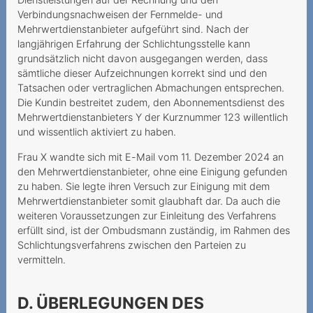
Anbieters bei bestrittenen
Verbindungsnachweisen der Fernmelde- und
Mehrwertdienste
Mehrwertdienstanbieter aufgeführt sind. Nach der
langjährigen Erfahrung der Schlichtungsstelle kann
Zahlungsverzug infolge
grundsätzlich nicht davon ausgegangen werden, dass
falscher Rechnungsadresse
sämtliche dieser Aufzeichnungen korrekt sind und den
Tatsachen oder vertraglichen Abmachungen entsprechen.
Mehrwertdienstanbieter
Die Kundin bestreitet zudem, den Abonnementsdienst des
missachtet gesetzliche
Mehrwertdienstanbieters Y der Kurznummer 123 willentlich
Vorgaben
und wissentlich aktiviert zu haben.
2023
Frau X wandte sich mit E-Mail vom 11. Dezember 2024 an
den Mehrwertdienstanbieter, ohne eine Einigung gefunden
Lebenslang zum Fixpreis?
zu haben. Sie legte ihren Versuch zur Einigung mit dem
Mehrwertdienstanbieter somit glaubhaft dar. Da auch die
Données mobiles
weiteren Voraussetzungen zur Einleitung des Verfahrens
coûteuses
erfüllt sind, ist der Ombudsmann zuständig, im Rahmen des
Schlichtungsverfahrens zwischen den Parteien zu
Spam-Ordner überprüfen
vermitteln.
Datenpakete haben ein
Ablaufdatum
D. ÜBERLEGUNGEN DES