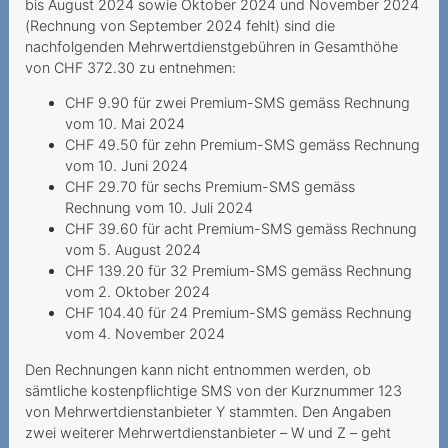
bis August 2024 sowie Oktober 2024 und November 2024
(Rechnung von September 2024 fehlt) sind die
Eintritt ins Altersheim
nachfolgenden Mehrwertdienstgebühren in Gesamthöhe
Wesentlicher Irrtum
von CHF 372.30 zu entnehmen:
CHF 9.90 für zwei Premium-SMS gemäss Rechnung
Ungewollter
vom 10. Mai 2024
Vertragsschluss mit
CHF 49.50 für zehn Premium-SMS gemäss Rechnung
horrenden
vom 10. Juni 2024
Kündigungsgebühren
CHF 29.70 für sechs Premium-SMS gemäss
Rechnung vom 10. Juli 2024
Störungen sind immer ein
CHF 39.60 für acht Premium-SMS gemäss Rechnung
Ärgernis
vom 5. August 2024
CHF 139.20 für 32 Premium-SMS gemäss Rechnung
Wo bleibt die 5G-
vom 2. Oktober 2024
Verbindung?
CHF 104.40 für 24 Premium-SMS gemäss Rechnung
vom 4. November 2024
Sperrung der Nummer
wegen Premium-SMS
Den Rechnungen kann nicht entnommen werden, ob
sämtliche kostenpflichtige SMS von der Kurznummer 123
2020
von Mehrwertdienstanbieter Y stammten. Den Angaben
zwei weiterer Mehrwertdienstanbieter – W und Z – geht
Ohne Gesichtsscann keine