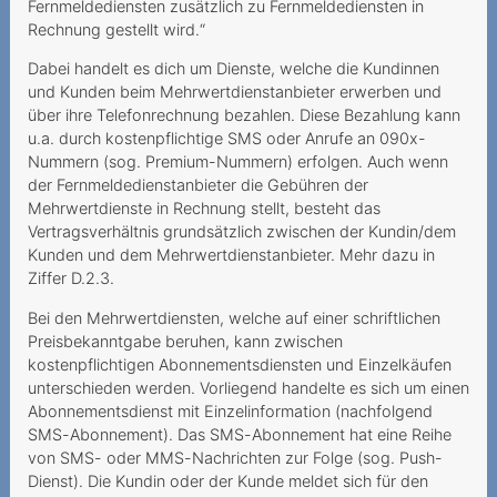
Internetgeschwindigkeit
Fernmeldediensten zusätzlich zu Fernmeldediensten in
Rechnung gestellt wird.“
Versteckte Zusatzkosten
Dabei handelt es dich um Dienste, welche die Kundinnen
verstossen gegen UWG
und Kunden beim Mehrwertdienstanbieter erwerben und
Tücken des
über ihre Telefonrechnung bezahlen. Diese Bezahlung kann
u.a. durch kostenpflichtige SMS oder Anrufe an 090x-
Technologiewechsels
Nummern (sog. Premium-Nummern) erfolgen. Auch wenn
Vertragswirkung trotz
der Fernmeldedienstanbieter die Gebühren der
Mehrwertdienste in Rechnung stellt, besteht das
gescheiterter Portierung
Vertragsverhältnis grundsätzlich zwischen der Kundin/dem
Datenroaming -
Kunden und dem Mehrwertdienstanbieter. Mehr dazu in
Auslandreise mit bösem
Ziffer D.2.3.
Erwachen
Bei den Mehrwertdiensten, welche auf einer schriftlichen
Preisbekanntgabe beruhen, kann zwischen
Ein Anruf genügt, um eine
kostenpflichtigen Abonnementsdiensten und Einzelkäufen
Sperrung zu verhindern
unterschieden werden. Vorliegend handelte es sich um einen
Abonnementsdienst mit Einzelinformation (nachfolgend
Preiserhöhung während der
SMS-Abonnement). Das SMS-Abonnement hat eine Reihe
Mindestvertragsdauer
von SMS- oder MMS-Nachrichten zur Folge (sog. Push-
Dienst). Die Kundin oder der Kunde meldet sich für den
Festnetz auf einmal