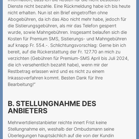
Rechnungsdetails
Dienste nicht bezahle. Eine Rückmeldung habe ich bis heute
gesetzlich nur befristet
nicht erhalten. Nun ist ein Brief eingetroffen ohne
verfügbar
Abogebühren, da ich das Abo nicht mehr habe, jedoch für
Rückzahlung einer
die Sistierungsgebühren, als mir das Telefon gesperrt
wurde, sowie Mahngebühren. Insgesamt belaufen sich die
Sicherheitsleistung
Kosten für Premium SMS, Sistierungs- und Mahngebühren
Vertragsverweigerung
auf knapp Fr. 554.-. Schlichtungsvorschlag: Gerne bin ich
bereit, auf die Rückerstattung der Fr. 127.70 an mich zu
wegen fehlender Bonität
verzichten (Gebühren für Premium-SMS April bis Juli 2024,
Mehrwertdienstanbieter
die ich versehentlich bezahlt habe), wenn mir der
missachtet gesetzliche
Restbetrag erlassen wird und es nicht zu einem
Inkassoverfahren kommt. Besten Dank für Ihre
Vorgaben
Bearbeitung!“
2024
B. STELLUNGNAHME DES
Preiserhöhung während der
ANBIETERS
Mindestvertragsdauer
Anbieter beruft sich zu
Mehrwertdienstanbieter reichte innert Frist keine
Unrecht auf
Stellungnahme ein, weshalb der Ombudsmann seine
Überlegungen hauptsächlich auf die von der Kundin
Mindestvertragsdauer