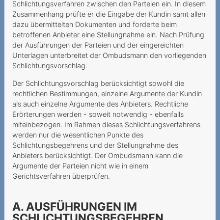
Schlichtungsverfahren zwischen den Parteien ein. In diesem
Incertezze al momento
Zusammenhang prüfte er die Eingabe der Kundin samt allen
della stipula del contratto
dazu übermittelten Dokumenten und forderte beim
betroffenen Anbieter eine Stellungnahme ein. Nach Prüfung
Une demande de portage
der Ausführungen der Parteien und der eingereichten
qui annule la résiliation
Unterlagen unterbreitet der Ombudsmann den vorliegenden
auparavant
Schlichtungsvorschlag.
Keine einseitige
Der Schlichtungsvorschlag berücksichtigt sowohl die
Vertragsänderung bei
rechtlichen Bestimmungen, einzelne Argumente der Kundin
Mindestvertragsdauer
als auch einzelne Argumente des Anbieters. Rechtliche
Erörterungen werden - soweit notwendig - ebenfalls
Keine
miteinbezogen. Im Rahmen dieses Schlichtungsverfahrens
Laufzeitübereinstimmung
werden nur die wesentlichen Punkte des
Rabatt und
Schlichtungsbegehrens und der Stellungnahme des
Mindestvertragdauer
Anbieters berücksichtigt. Der Ombudsmann kann die
Argumente der Parteien nicht wie in einem
Keine Aufklärung über
Gerichtsverfahren überprüfen.
Widerrufsrecht
Widerrufsrecht beim
A. AUSFÜHRUNGEN IM
telefonischen
SCHLICHTUNGSBEGEHREN