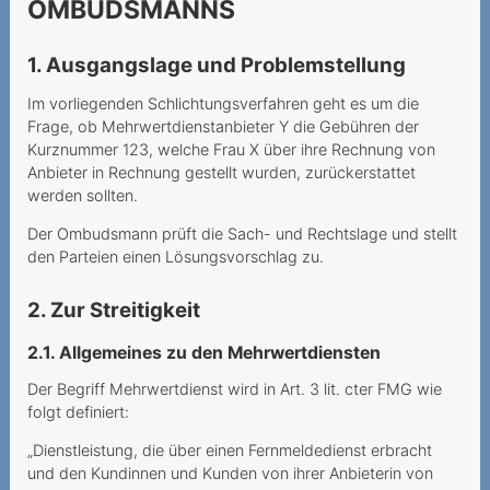
OMBUDSMANNS
Grundversorgung für alle
Lorsque le prestataire
1. Ausgangslage und Problemstellung
estime que la vie dure 720
Im vorliegenden Schlichtungsverfahren geht es um die
mois
Frage, ob Mehrwertdienstanbieter Y die Gebühren der
Modification unilatérale du
Kurznummer 123, welche Frau X über ihre Rechnung von
contrat
Anbieter in Rechnung gestellt wurden, zurückerstattet
werden sollten.
Nummerportierung - leeres
Der Ombudsmann prüft die Sach- und Rechtslage und stellt
Versprechen?
den Parteien einen Lösungsvorschlag zu.
Teure Anrufe an 0900-
2. Zur Streitigkeit
Nummer
Unerwünschte Verwendung
2.1. Allgemeines zu den Mehrwertdiensten
von Daten für
Der Begriff Mehrwertdienst wird in Art. 3 lit. cter FMG wie
Marketingzwecke
folgt definiert:
Unlimitierte Daten mit
„Dienstleistung, die über einen Fernmeldedienst erbracht
gedrosselter
und den Kundinnen und Kunden von ihrer Anbieterin von