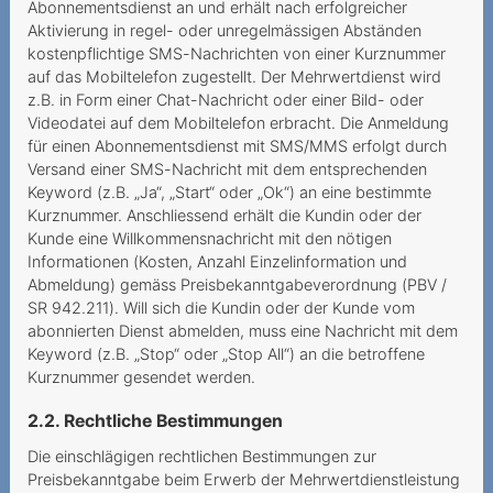
Abonnementsdienst an und erhält nach erfolgreicher
kostenpflichtig
Aktivierung in regel- oder unregelmässigen Abständen
kostenpflichtige SMS-Nachrichten von einer Kurznummer
2022
auf das Mobiltelefon zugestellt. Der Mehrwertdienst wird
Zur Drosselung der
z.B. in Form einer Chat-Nachricht oder einer Bild- oder
Videodatei auf dem Mobiltelefon erbracht. Die Anmeldung
Datengeschwindigkeit im
für einen Abonnementsdienst mit SMS/MMS erfolgt durch
Ausland
Versand einer SMS-Nachricht mit dem entsprechenden
Keyword (z.B. „Ja“, „Start“ oder „Ok“) an eine bestimmte
Doch kein „unlimitiertes
Kurznummer. Anschliessend erhält die Kundin oder der
Internet“
Kunde eine Willkommensnachricht mit den nötigen
Illimitato non significa
Informationen (Kosten, Anzahl Einzelinformation und
Abmeldung) gemäss Preisbekanntgabeverordnung (PBV /
limitato
SR 942.211). Will sich die Kundin oder der Kunde vom
Unlauteres und
abonnierten Dienst abmelden, muss eine Nachricht mit dem
Keyword (z.B. „Stop“ oder „Stop All“) an die betroffene
irreführendes Vorgehen
Kurznummer gesendet werden.
Confusion totale menant la
2.2. Rechtliche Bestimmungen
demande de portage à
l’échec
Die einschlägigen rechtlichen Bestimmungen zur
Preisbekanntgabe beim Erwerb der Mehrwertdienstleistung