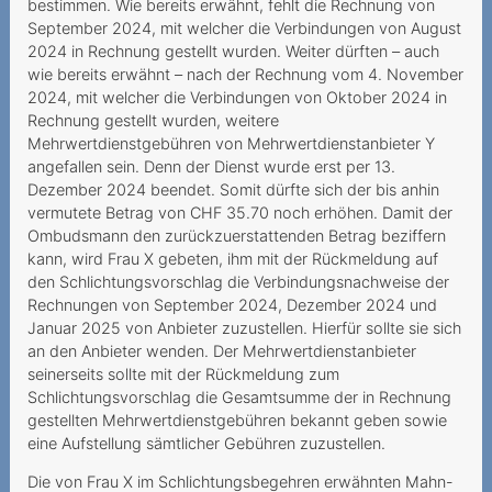
bestimmen. Wie bereits erwähnt, fehlt die Rechnung von
Portierungszeitpunkt
September 2024, mit welcher die Verbindungen von August
2024 in Rechnung gestellt wurden. Weiter dürften – auch
Frais supplémentaires
wie bereits erwähnt – nach der Rechnung vom 4. November
injustifiés pour un appel à
2024, mit welcher die Verbindungen von Oktober 2024 in
un numéro
Rechnung gestellt wurden, weitere
Mehrwertdienstgebühren von Mehrwertdienstanbieter Y
Frais ditinerance en suisse
angefallen sein. Denn der Dienst wurde erst per 13.
et manque de reseau
Dezember 2024 beendet. Somit dürfte sich der bis anhin
vermutete Betrag von CHF 35.70 noch erhöhen. Damit der
Se faire passer pour
Ombudsmann den zurückzuerstattenden Betrag beziffern
quelqu'un d'autre
kann, wird Frau X gebeten, ihm mit der Rückmeldung auf
den Schlichtungsvorschlag die Verbindungsnachweise der
Droit de revocation en cas
Rechnungen von September 2024, Dezember 2024 und
de demarchage a domicile
Januar 2025 von Anbieter zuzustellen. Hierfür sollte sie sich
an den Anbieter wenden. Der Mehrwertdienstanbieter
Données mobiles non
seinerseits sollte mit der Rückmeldung zum
justifiées
Schlichtungsvorschlag die Gesamtsumme der in Rechnung
gestellten Mehrwertdienstgebühren bekannt geben sowie
Fornitori di servizi a valore
eine Aufstellung sämtlicher Gebühren zuzustellen.
aggiunto numeri brevi
Die von Frau X im Schlichtungsbegehren erwähnten Mahn-