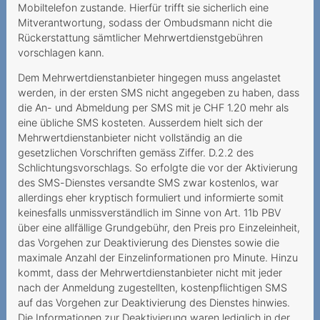
Internet langsamer als
Mobiltelefon zustande. Hierfür trifft sie sicherlich eine
vereinbart
Mitverantwortung, sodass der Ombudsmann nicht die
Rückerstattung sämtlicher Mehrwertdienstgebühren
Unerklärliche Kosten fur
vorschlagen kann.
inlandischen
Dem Mehrwertdienstanbieter hingegen muss angelastet
Datenverbrauch
werden, in der ersten SMS nicht angegeben zu haben, dass
die An- und Abmeldung per SMS mit je CHF 1.20 mehr als
Nicht eingehaltenes
eine übliche SMS kosteten. Ausserdem hielt sich der
Werbeversprechen
Mehrwertdienstanbieter nicht vollständig an die
(Glasfaseranschluss)
gesetzlichen Vorschriften gemäss Ziffer. D.2.2 des
Schlichtungsvorschlags. So erfolgte die vor der Aktivierung
Rückerstattung der Kosten
des SMS-Dienstes versandte SMS zwar kostenlos, war
trotz erfolgter Anmeldung
allerdings eher kryptisch formuliert und informierte somit
keinesfalls unmissverständlich im Sinne von Art. 11b PBV
Achtfache
über eine allfällige Grundgebühr, den Preis pro Einzeleinheit,
Kündigungsgebühr bei
das Vorgehen zur Deaktivierung des Dienstes sowie die
ausserordentlicher
maximale Anzahl der Einzelinformationen pro Minute. Hinzu
Kündigung?
kommt, dass der Mehrwertdienstanbieter nicht mit jeder
nach der Anmeldung zugestellten, kostenpflichtigen SMS
Kauf von Spielguthaben
auf das Vorgehen zur Deaktivierung des Dienstes hinwies.
durch eine Minderjährige
Die Informationen zur Deaktivierung waren lediglich in der