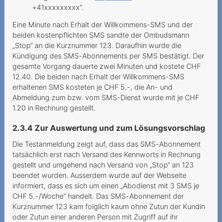
+41xxxxxxxxx“.
Attivazione indesiderata di
Eine Minute nach Erhalt der Willkommens-SMS und der
servizi a valore aggiunto
beiden kostenpflichten SMS sandte der Ombudsmann
Servizi a valore aggiunto
„Stop“ an die Kurznummer 123. Daraufhin wurde die
internazionali
Kündigung des SMS-Abonnements per SMS bestätigt. Der
gesamte Vorgang dauerte zwei Minuten und kostete CHF
Richiesta di portabilita non
12.40. Die beiden nach Erhalt der Willkommens-SMS
accettata
erhaltenen SMS kosteten je CHF 5.-, die An- und
Abmeldung zum bzw. vom SMS-Dienst wurde mit je CHF
2017
1.20 in Rechnung gestellt.
Verspätete Zustellung von
2.3.4 Zur Auswertung und zum Lösungsvorschlag
Rechnungen
Die Testanmeldung zeigt auf, dass das SMS-Abonnement
tatsächlich erst nach Versand des Kennworts in Rechnung
Utilisation coûteuse du Wi-
gestellt und umgehend nach Versand von „Stop“ an 123
Fi vietnamien
beendet wurden. Ausserdem wurde auf der Webseite
informiert, dass es sich um einen „Abodienst mit 3 SMS je
Démarchage persistant
CHF 5.-/Woche“ handelt. Das SMS-Abonnement der
2016
Kurznummer 123 kam folglich kaum ohne Zutun der Kundin
oder Zutun einer anderen Person mit Zugriff auf ihr