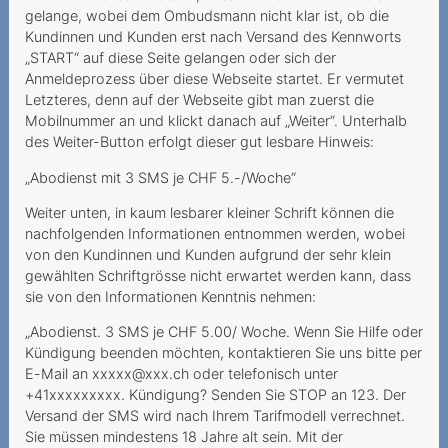
Kabelanschlussgebühren
gelange, wobei dem Ombudsmann nicht klar ist, ob die
Kundinnen und Kunden erst nach Versand des Kennworts
Neue Gebühren führen zu
„START“ auf diese Seite gelangen oder sich der
unzumutbarer
Anmeldeprozess über diese Webseite startet. Er vermutet
Tariferhöhung
Letzteres, denn auf der Webseite gibt man zuerst die
Mobilnummer an und klickt danach auf „Weiter“. Unterhalb
Keine eheliche
des Weiter-Button erfolgt dieser gut lesbare Hinweis:
Vertretungsbefugnis
„Abodienst mit 3 SMS je CHF 5.-/Woche“
Démarchage sur la voie
Weiter unten, in kaum lesbarer kleiner Schrift können die
publique et droit de
nachfolgenden Informationen entnommen werden, wobei
révocation
von den Kundinnen und Kunden aufgrund der sehr klein
gewählten Schriftgrösse nicht erwartet werden kann, dass
Modification de contrat et
sie von den Informationen Kenntnis nehmen:
erreur sur le prix
d’abonnement
„Abodienst. 3 SMS je CHF 5.00/ Woche. Wenn Sie Hilfe oder
Kündigung beenden möchten, kontaktieren Sie uns bitte per
2018
E-Mail an xxxxx@xxx.ch oder telefonisch unter
+41xxxxxxxxx. Kündigung? Senden Sie STOP an 123. Der
Telefonischer Segen Gottes
Versand der SMS wird nach Ihrem Tarifmodell verrechnet.
mit hoher Kostenfolge
Sie müssen mindestens 18 Jahre alt sein. Mit der