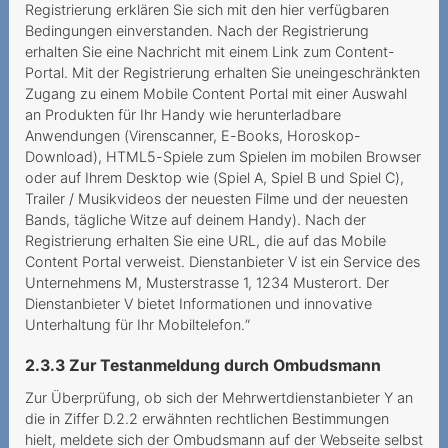
Registrierung erklären Sie sich mit den hier verfügbaren
Kündigung nur per Telefon
Bedingungen einverstanden. Nach der Registrierung
und Chat geht das?
erhalten Sie eine Nachricht mit einem Link zum Content-
Portal. Mit der Registrierung erhalten Sie uneingeschränkten
Hohe Kosten trotz
Zugang zu einem Mobile Content Portal mit einer Auswahl
aktivierter Ausland-Option
an Produkten für Ihr Handy wie herunterladbare
Anwendungen (Virenscanner, E-Books, Horoskop-
Preselection wird nach
Download), HTML5-Spiele zum Spielen im mobilen Browser
Technologiewechsel
oder auf Ihrem Desktop wie (Spiel A, Spiel B und Spiel C),
hinfällig: Vertrag
Trailer / Musikvideos der neuesten Filme und der neuesten
Bands, tägliche Witze auf deinem Handy). Nach der
Aufklärungspflicht bei
Registrierung erhalten Sie eine URL, die auf das Mobile
Erneuerung der
Content Portal verweist. Dienstanbieter V ist ein Service des
Mindestvertragsda
Unternehmens M, Musterstrasse 1, 1234 Musterort. Der
Dienstanbieter V bietet Informationen und innovative
Mehrwertdienstanbieter
Unterhaltung für Ihr Mobiltelefon.“
leitet Inkassoverfahren ein
2.3.3 Zur Testanmeldung durch Ombudsmann
Teurer Ping-Call
Zur Überprüfung, ob sich der Mehrwertdienstanbieter Y an
Unverlangte Gebühren für
die in Ziffer D.2.2 erwähnten rechtlichen Bestimmungen
die Papierrechnung
hielt, meldete sich der Ombudsmann auf der Webseite selbst