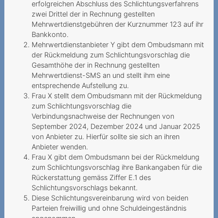
erfolgreichen Abschluss des Schlichtungsverfahrens
Adaptation des tarifs à la
zwei Drittel der in Rechnung gestellten
hausse imposée au client
Mehrwertdienstgebühren der Kurznummer 123 auf ihr
Bankkonto.
Un réseau mobile aux
Mehrwertdienstanbieter Y gibt dem Ombudsmann mit
abonnées absents
der Rückmeldung zum Schlichtungsvorschlag die
Gesamthöhe der in Rechnung gestellten
Résiliation anticipée pour
Mehrwertdienst-SMS an und stellt ihm eine
départ à l’étranger
entsprechende Aufstellung zu.
Frau X stellt dem Ombudsmann mit der Rückmeldung
Contrat de présélection non
zum Schlichtungsvorschlag die
souhaité suite à des
Verbindungsnachweise der Rechnungen von
information
September 2024, Dezember 2024 und Januar 2025
von Anbieter zu. Hierfür sollte sie sich an ihren
Est-ce que le raccordement
Anbieter wenden.
familial constitue un besoin
Frau X gibt dem Ombudsmann bei der Rückmeldung
cour
zum Schlichtungsvorschlag ihre Bankangaben für die
Rückerstattung gemäss Ziffer E.1 des
2014
Schlichtungsvorschlags bekannt.
Einseitige
Diese Schlichtungsvereinbarung wird von beiden
Parteien freiwillig und ohne Schuldeingeständnis
Vertragsanpassung durch