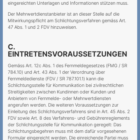
eingereichten Unterlagen und Informationen stützen muss.
Grobfahrlässiges Handeln
Der Mehrwertdienstanbieter ist an dieser Stelle auf die
des Anbieters
Mitwirkungspflicht am Schlichtungsverfahren gemäss Art.
47 Abs. 1 und 2 FDV hinzuweisen.
Herausgabe des PIN/PUK
an die Erben
C.
Kostenpflichtiges Gratis-
EINTRETENSVORAUSSETZUNGEN
Abonnement
Gemäss Art. 12c Abs. 1 des Fernmeldegesetzes (FMG / SR
Unerwünschte Netflix-
784.10) und Art. 43 Abs. 1 der Verordnung über
Option
Fernmeldedienste (FDV / SR 787.101.1) kann die
Schlichtungsstelle für Kommunikation bei zivilrechtlichen
Kundin muss auf
Streitigkeiten zwischen Kundinnen oder Kunden und
bestrittenen
Anbietern von Fernmelde- oder Mehrwertdiensten
Vertragsschluss reagieren
angerufen werden. Die weiteren Voraussetzungen zur
Einleitung des Schlichtungsverfahrens sind in Art. 45 Abs. 2
Zahlungsverzug infolge
FDV sowie Art. 8 des Verfahrens- und Gebührenreglements
falscher Rechnungsadresse
der Schlichtungsstelle für Kommunikation geregelt: Das
Schlichtungsbegehren muss mit dem dafür vorgesehenen
Ungewollte Replay-Option
Formular eingereicht werden. Die einreichende Partei muss