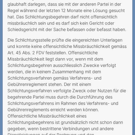
glaubhaft darlegen, dass sie mit der anderen Partei in der
Abschaffung der
Regel während der letzten 12 Monate eine Lösung gesucht
Zweimonatsrechnung
hat. Das Schlichtungsbegehren darf nicht offensichtlich
Mindestvertragslaufzeit:
missbräuchlich sein und es darf sich kein Gericht oder
Schiedsgericht mit der Sache befassen oder befasst haben.
Augen Auf bei der
Kündigung
Die Schlichtungsstelle prüfte die eingereichten Unterlagen
und konnte keine offensichtliche Missbräuchlichkeit gemäss
Seniorin wird hintergangen
Art. 45 Abs. 2 FDV feststellen. Offensichtliche
Missbräuchlichkeit liegt dann vor, wenn mit dem
Unerwünschte
Schlichtungsbegehren ausschliesslich Zwecke verfolgt
Vertragsschlüsse
werden, die in keinem Zusammenhang mit dem
Schlichtungsverfahren gemäss Verfahrens- und
Keine
Gebührenreglement stehen. Der mit einem
Mindestvertragsdauer, aber
Schlichtungsverfahren verfolgte Zweck oder Nutzen für die
Rabatt während 24
begehrende Partei muss durch die Durchführung des
Monaten
Schlichtungsverfahrens im Rahmen des Verfahrens- und
Gebührenreglements erreicht werden können.
Verantwortung bei
Offensichtliche Missbräuchlichkeit eines
Phishing-Attacken
Schlichtungsbegehrens ist grundsätzlich nicht schon dann
gegeben, wenn bestrittene Verbindungen und andere
Verantwortung des
Dienstleistungen auf der Rechnung und den