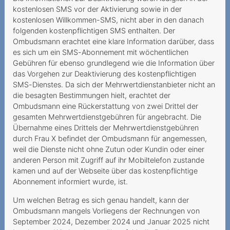
kostenlosen SMS vor der Aktivierung sowie in der
Mehrwertdienste Easypay
kostenlosen Willkommen-SMS, nicht aber in den danach
als Bezahlfunktion
folgenden kostenpflichtigen SMS enthalten. Der
Ombudsmann erachtet eine klare Information darüber, dass
Kostenpflichtiger Wegzug
es sich um ein SMS-Abonnement mit wöchentlichen
ins Ausland
Gebühren für ebenso grundlegend wie die Information über
das Vorgehen zur Deaktivierung des kostenpflichtigen
Mehrwertdienste - SMS-
SMS-Dienstes. Da sich der Mehrwertdienstanbieter nicht an
Abonnement
die besagten Bestimmungen hielt, erachtet der
Ombudsmann eine Rückerstattung von zwei Drittel der
Falsches Keyword zur
gesamten Mehrwertdienstgebühren für angebracht. Die
Abmeldung
Übernahme eines Drittels der Mehrwertdienstgebühren
durch Frau X befindet der Ombudsmann für angemessen,
Gebrauch mobiler Daten
weil die Dienste nicht ohne Zutun oder Kundin oder einer
durch minderjährigen Sohn
anderen Person mit Zugriff auf ihr Mobiltelefon zustande
führt zu ho
kamen und auf der Webseite über das kostenpflichtige
Abonnement informiert wurde, ist.
Verhältnismässigkeit der
Gebühren für die vorzeitige
Um welchen Betrag es sich genau handelt, kann der
Kündigu
Ombudsmann mangels Vorliegens der Rechnungen von
September 2024, Dezember 2024 und Januar 2025 nicht
Zankapfel