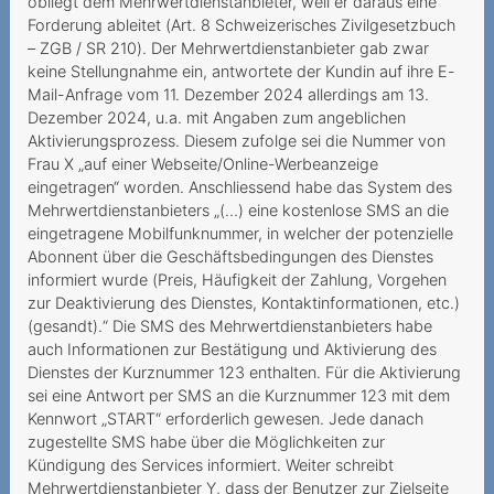
fantomes
obliegt dem Mehrwertdienstanbieter, weil er daraus eine
Forderung ableitet (Art. 8 Schweizerisches Zivilgesetzbuch
Une demande de résiliation
– ZGB / SR 210). Der Mehrwertdienstanbieter gab zwar
aboutissant à une
keine Stellungnahme ein, antwortete der Kundin auf ihre E-
prolongation de
Mail-Anfrage vom 11. Dezember 2024 allerdings am 13.
Dezember 2024, u.a. mit Angaben zum angeblichen
2019
Aktivierungsprozess. Diesem zufolge sei die Nummer von
Frau X „auf einer Webseite/Online-Werbeanzeige
Verweigerung der
eingetragen“ worden. Anschliessend habe das System des
Portierung der Rufnummer
Mehrwertdienstanbieters „(…) eine kostenlose SMS an die
eingetragene Mobilfunknummer, in welcher der potenzielle
Unmögliche
Abonnent über die Geschäftsbedingungen des Dienstes
Festnetztelefonie -
informiert wurde (Preis, Häufigkeit der Zahlung, Vorgehen
Technologiewechsel ohne
zur Deaktivierung des Dienstes, Kontaktinformationen, etc.)
Strom
(gesandt).“ Die SMS des Mehrwertdienstanbieters habe
auch Informationen zur Bestätigung und Aktivierung des
Sechs Franken sind zu viel
Dienstes der Kurznummer 123 enthalten. Für die Aktivierung
sei eine Antwort per SMS an die Kurznummer 123 mit dem
Teures Spiel mit der Liebe
Kennwort „START“ erforderlich gewesen. Jede danach
zugestellte SMS habe über die Möglichkeiten zur
Nachtragliche Einforderung
Kündigung des Services informiert. Weiter schreibt
von
Mehrwertdienstanbieter Y, dass der Benutzer zur Zielseite