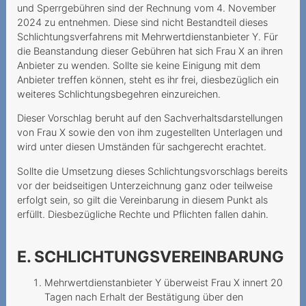
2015
und Sperrgebühren sind der Rechnung vom 4. November
2024 zu entnehmen. Diese sind nicht Bestandteil dieses
Fragliche
Schlichtungsverfahrens mit Mehrwertdienstanbieter Y. Für
Papierrechnungsgebuhren
die Beanstandung dieser Gebühren hat sich Frau X an ihren
Anbieter zu wenden. Sollte sie keine Einigung mit dem
Herausgabe von IP-
Anbieter treffen können, steht es ihr frei, diesbezüglich ein
Adressen
weiteres Schlichtungsbegehren einzureichen.
Verbindungsnachweise bei
Dieser Vorschlag beruht auf den Sachverhaltsdarstellungen
Prepaid nicht mehr
von Frau X sowie den von ihm zugestellten Unterlagen und
einsehbar
wird unter diesen Umständen für sachgerecht erachtet.
Abonnementsrabatt beim
Sollte die Umsetzung dieses Schlichtungsvorschlags bereits
vor der beidseitigen Unterzeichnung ganz oder teilweise
Vertragsschluss ohne
erfolgt sein, so gilt die Vereinbarung in diesem Punkt als
Mobilfunkgeräteb
erfüllt. Diesbezügliche Rechte und Pflichten fallen dahin.
Vertragsschluss durch
einen Agenten
E. SCHLICHTUNGSVEREINBARUNG
Trotz Versprechen kein
Mehrwertdienstanbieter Y überweist Frau X innert 20
Treffen
Tagen nach Erhalt der Bestätigung über den