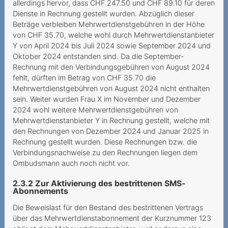
allerdings hervor, dass CHF 247.50 und CHF 89.10 für deren
SIM-Karte
Dienste in Rechnung gestellt wurden. Abzüglich dieser
Beträge verbleiben Mehrwertdienstgebühren in der Höhe
10Gbit s versprochen nur 1
von CHF 35.70, welche wohl durch Mehrwertdienstanbieter
Gbit s erhalten
Y von April 2024 bis Juli 2024 sowie September 2024 und
Oktober 2024 entstanden sind. Da die September-
Finanzielle Notlage
Rechnung mit den Verbindungsgebühren von August 2024
ausgenutzt
fehlt, dürften im Betrag von CHF 35.70 die
Mehrwertdienstgebühren von August 2024 nicht enthalten
Gehört die Schweiz zur EU
sein. Weiter wurden Frau X im November und Dezember
Auf Falschauskünfte der
2024 wohl weitere Mehrwertdienstgebühren von
Mehrwertdienstanbieter Y in Rechnung gestellt, welche mit
Mitarbeitenden darf man
den Rechnungen von Dezember 2024 und Januar 2025 in
sich verlass
Rechnung gestellt wurden. Diese Rechnungen bzw. die
Verbindungsnachweise zu den Rechnungen liegen dem
Corona-Pandemie führt zu
Ombudsmann auch noch nicht vor.
teurer Flugannullierung
2.3.2 Zur Aktivierung des bestrittenen SMS-
Nachschieben von
Abonnements
Nutzungsrichtlinien
Die Beweislast für den Bestand des bestrittenen Vertrags
Facturation de données
über das Mehrwertdienstabonnement der Kurznummer 123