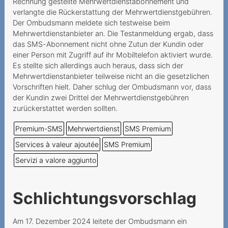
Auszahlung von
Rechnung gestellte Mehrwertdienstabonnement und
verlangte die Rückerstattung der Mehrwertdienstgebühren.
Restguthaben einer
Der Ombudsmann meldete sich testweise beim
Prepaidkarte
Mehrwertdienstanbieter an. Die Testanmeldung ergab, dass
das SMS-Abonnement nicht ohne Zutun der Kundin oder
An Mindestvertragsdauer
einer Person mit Zugriff auf ihr Mobiltelefon aktiviert wurde.
gebundenes Geschenk
Es stellte sich allerdings auch heraus, dass sich der
Résiliation par le prestataire
Mehrwertdienstanbieter teilweise nicht an die gesetzlichen
Vorschriften hielt. Daher schlug der Ombudsmann vor, dass
d'un numéro Prepaid
der Kundin zwei Drittel der Mehrwertdienstgebühren
inutilisé
zurückerstattet werden sollten.
Fragliche Deaktivierung
Premium-SMS
Mehrwertdienst
SMS Premium
einer Prepaid-Nummer
Services à valeur ajoutée
SMS Premium
Prestataire inatteignable
Servizi a valore aggiunto
Wegzug ins Ausland als
wichtiger Grund
Schlichtungsvorschlag
Vertragskündigung infolge
Zahlungsverzugs
Am 17. Dezember 2024 leitete der Ombudsmann ein