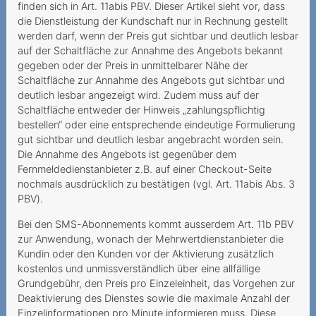
Herausgabe von
finden sich in Art. 11abis PBV. Dieser Artikel sieht vor, dass
Verbindungsnachweisen
die Dienstleistung der Kundschaft nur in Rechnung gestellt
ohne Ermächtigung
werden darf, wenn der Preis gut sichtbar und deutlich lesbar
auf der Schaltfläche zur Annahme des Angebots bekannt
Kündigung wegen Umzug
gegeben oder der Preis in unmittelbarer Nähe der
Schaltfläche zur Annahme des Angebots gut sichtbar und
Mieux vaut pas deux fois
deutlich lesbar angezeigt wird. Zudem muss auf der
qu'une
Schaltfläche entweder der Hinweis „zahlungspflichtig
bestellen“ oder eine entsprechende eindeutige Formulierung
Conditions de résiliation
gut sichtbar und deutlich lesbar angebracht worden sein.
complexes et inflexibles
Die Annahme des Angebots ist gegenüber dem
Fernmeldedienstanbieter z.B. auf einer Checkout-Seite
Kostspielige
nochmals ausdrücklich zu bestätigen (vgl. Art. 11abis Abs. 3
Partnervermittlung
PBV).
Unerwünschte
Bei den SMS-Abonnements kommt ausserdem Art. 11b PBV
Mehrwertdienst-SMS
zur Anwendung, wonach der Mehrwertdienstanbieter die
Kundin oder den Kunden vor der Aktivierung zusätzlich
Promotion mit Tücke
kostenlos und unmissverständlich über eine allfällige
Grundgebühr, den Preis pro Einzeleinheit, das Vorgehen zur
Kabelanschlussgebühren
Deaktivierung des Dienstes sowie die maximale Anzahl der
doppelt bezahlt?
Einzelinformationen pro Minute informieren muss. Diese