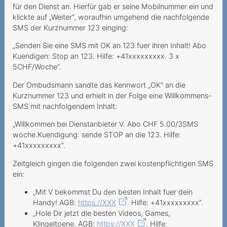
für den Dienst an. Hierfür gab er seine Mobilnummer ein und
Tarife bilden
klickte auf „Weiter“, woraufhin umgehend die nachfolgende
Vertragsbestandteil
SMS der Kurznummer 123 einging:
Une visite coquine a prix
„Senden Sie eine SMS mit OK an 123 fuer ihren Inhalt! Abo
dor
Kuendigen: Stop an 123. Hilfe: +41xxxxxxxxx. 3 x
5CHF/Woche“.
Frais de guichet postal :
Der Ombudsmann sandte das Kennwort „OK“ an die
est-ce au client de s’en
Kurznummer 123 und erhielt in der Folge eine Willkommens-
acquitter
SMS mit nachfolgendem Inhalt:
Appels manqués onéreux
„Willkommen bei Dienstanbieter V. Abo CHF 5.00/3SMS
woche.Kuendigung: sende STOP an die 123. Hilfe:
Activation d’une option
+41xxxxxxxxx“.
d’itinérance inutile
Zeitgleich gingen die folgenden zwei kostenpflichtigen SMS
Un départ à l’étranger qui
ein:
coûte cher
„Mit V bekommst Du den besten Inhalt fuer dein
Contratto a favore di terzi
Handy! AGB:
https://XXX
. Hilfe: +41xxxxxxxxx“.
„Hole Dir jetzt die besten Videos, Games,
Costi roaming troppo elevati
Klingeltoene. AGB:
https://XXX
. Hilfe: