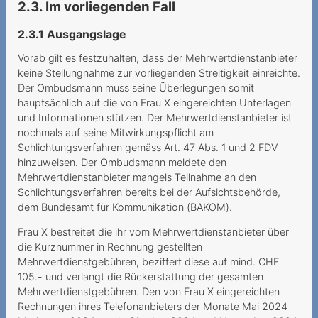
2.3. Im vorliegenden Fall
Sperrung im Ausland trotz
Notfalls
2.3.1 Ausgangslage
Verantwortung des
Vorab gilt es festzuhalten, dass der Mehrwertdienstanbieter
Mehrwertdienstanbieters
keine Stellungnahme zur vorliegenden Streitigkeit einreichte.
Der Ombudsmann muss seine Überlegungen somit
Funkstille statt Portierung
hauptsächlich auf die von Frau X eingereichten Unterlagen
und Informationen stützen. Der Mehrwertdienstanbieter ist
Teurer Wettbewerb
nochmals auf seine Mitwirkungspflicht am
Schlichtungsverfahren gemäss Art. 47 Abs. 1 und 2 FDV
Partnersuche mit hohen
hinzuweisen. Der Ombudsmann meldete den
Kosten
Mehrwertdienstanbieter mangels Teilnahme an den
Schlichtungsverfahren bereits bei der Aufsichtsbehörde,
Teurer Aufenthalt in Ghana
dem Bundesamt für Kommunikation (BAKOM).
Von der Ehefrau
Frau X bestreitet die ihr vom Mehrwertdienstanbieter über
verlängerter Mobilvertrag
die Kurznummer in Rechnung gestellten
Mehrwertdienstgebühren, beziffert diese auf mind. CHF
Überblick verloren
105.- und verlangt die Rückerstattung der gesamten
Mehrwertdienstgebühren. Den von Frau X eingereichten
Unlimitiertes Abonnement
Rechnungen ihres Telefonanbieters der Monate Mai 2024
mit Limit