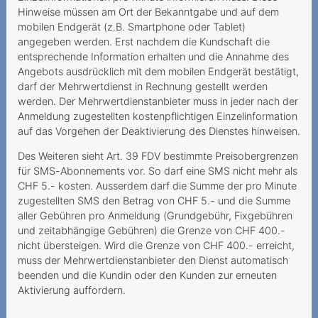
Hinweise müssen am Ort der Bekanntgabe und auf dem
Roaming in Grenzgebieten
mobilen Endgerät (z.B. Smartphone oder Tablet)
angegeben werden. Erst nachdem die Kundschaft die
Dauerauftrag mit falscher
entsprechende Information erhalten und die Annahme des
Referenznummer
Angebots ausdrücklich mit dem mobilen Endgerät bestätigt,
darf der Mehrwertdienst in Rechnung gestellt werden
2021
werden. Der Mehrwertdienstanbieter muss in jeder nach der
Irreführende
Anmeldung zugestellten kostenpflichtigen Einzelinformation
auf das Vorgehen der Deaktivierung des Dienstes hinweisen.
Abonnementsangaben und
wesentlicher Irrtum
Des Weiteren sieht Art. 39 FDV bestimmte Preisobergrenzen
für SMS-Abonnements vor. So darf eine SMS nicht mehr als
Unbekannte Rufnummer im
CHF 5.- kosten. Ausserdem darf die Summe der pro Minute
Kundenkonto
zugestellten SMS den Betrag von CHF 5.- und die Summe
aller Gebühren pro Anmeldung (Grundgebühr, Fixgebühren
Verfall des Prepaid-
und zeitabhängige Gebühren) die Grenze von CHF 400.-
Guthabens infolge
nicht übersteigen. Wird die Grenze von CHF 400.- erreicht,
Nichtgebrauchs
muss der Mehrwertdienstanbieter den Dienst automatisch
beenden und die Kundin oder den Kunden zur erneuten
Urteilsunfähigkeit infolge
Aktivierung auffordern.
psychischer Erkrankung