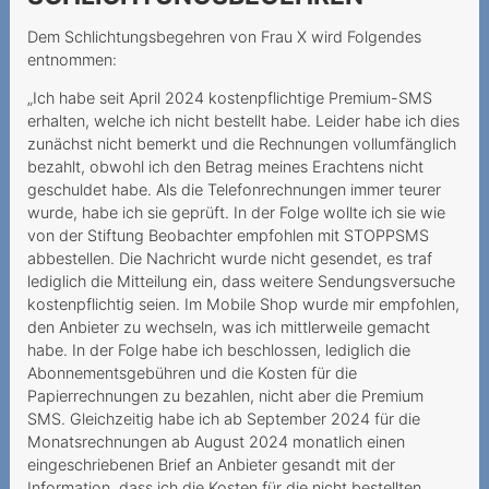
Vertragsschluss
Dem Schlichtungsbegehren von Frau X wird Folgendes
Le colis volé
entnommen:
Une option Roaming
„Ich habe seit April 2024 kostenpflichtige Premium-SMS
erhalten, welche ich nicht bestellt habe. Leider habe ich dies
imaginaire
zunächst nicht bemerkt und die Rechnungen vollumfänglich
Rückabwicklung des
bezahlt, obwohl ich den Betrag meines Erachtens nicht
geschuldet habe. Als die Telefonrechnungen immer teurer
Kaufvertrags aufgrund
wurde, habe ich sie geprüft. In der Folge wollte ich sie wie
Urteilsunfähigkeit
von der Stiftung Beobachter empfohlen mit STOPPSMS
Unrechtmässiger
abbestellen. Die Nachricht wurde nicht gesendet, es traf
lediglich die Mitteilung ein, dass weitere Sendungsversuche
Halterwechsel nach
kostenpflichtig seien. Im Mobile Shop wurde mir empfohlen,
Portierung
den Anbieter zu wechseln, was ich mittlerweile gemacht
habe. In der Folge habe ich beschlossen, lediglich die
Appels internationaux
Abonnementsgebühren und die Kosten für die
depuis la Suisse ≠ Roaming
Papierrechnungen zu bezahlen, nicht aber die Premium
Haftung bei
SMS. Gleichzeitig habe ich ab September 2024 für die
Monatsrechnungen ab August 2024 monatlich einen
Paketzusendung
eingeschriebenen Brief an Anbieter gesandt mit der
Information, dass ich die Kosten für die nicht bestellten