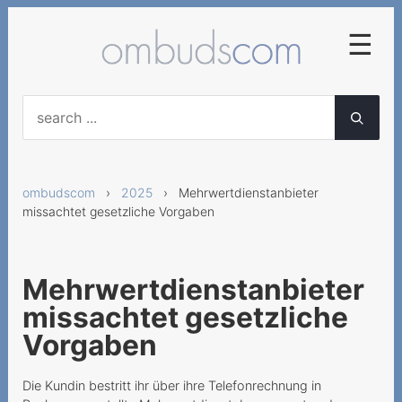
☰
2025
Frühzeitige
Abonnementskündigung
ombudscom
›
2025
› Mehrwertdienstanbieter
Vertragliche Vereinbarung
missachtet gesetzliche Vorgaben
von diversen
Servicegebühren
Falsche Lieferung von
Mehrwertdienstanbieter
Mobilgeräten
missachtet gesetzliche
Neue AGB für
Vorgaben
Geschäftskunden nicht
anwendbar
Die Kundin bestritt ihr über ihre Telefonrechnung in