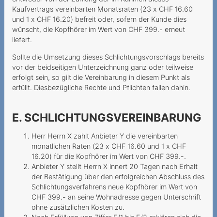
SIM-Karte
Kaufvertrags vereinbarten Monatsraten (23 x CHF 16.60
und 1 x CHF 16.20) befreit oder, sofern der Kunde dies
10Gbit s versprochen nur 1
wünscht, die Kopfhörer im Wert von CHF 399.- erneut
Gbit s erhalten
liefert.
Finanzielle Notlage
Sollte die Umsetzung dieses Schlichtungsvorschlags bereits
ausgenutzt
vor der beidseitigen Unterzeichnung ganz oder teilweise
erfolgt sein, so gilt die Vereinbarung in diesem Punkt als
Gehört die Schweiz zur EU
erfüllt. Diesbezügliche Rechte und Pflichten fallen dahin.
Auf Falschauskünfte der
Mitarbeitenden darf man
E. SCHLICHTUNGSVEREINBARUNG
sich verlass
Herr Herrn X zahlt Anbieter Y die vereinbarten
Corona-Pandemie führt zu
monatlichen Raten (23 x CHF 16.60 und 1 x CHF
16.20) für die Kopfhörer im Wert von CHF 399.-.
teurer Flugannullierung
Anbieter Y stellt Herrn X innert 20 Tagen nach Erhalt
Nachschieben von
der Bestätigung über den erfolgreichen Abschluss des
Nutzungsrichtlinien
Schlichtungsverfahrens neue Kopfhörer im Wert von
CHF 399.- an seine Wohnadresse gegen Unterschrift
Facturation de données
ohne zusätzlichen Kosten zu.