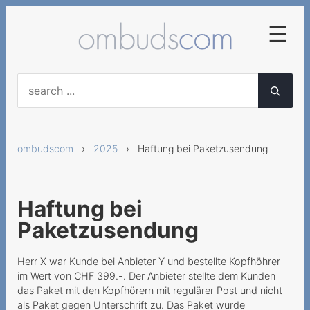
☰
2025
Frühzeitige
Abonnementskündigung
ombudscom
›
2025
› Haftung bei Paketzusendung
Vertragliche Vereinbarung
von diversen
Servicegebühren
Haftung bei
Falsche Lieferung von
Paketzusendung
Mobilgeräten
Neue AGB für
Herr X war Kunde bei Anbieter Y und bestellte Kopfhöhrer
Geschäftskunden nicht
im Wert von CHF 399.-. Der Anbieter stellte dem Kunden
anwendbar
das Paket mit den Kopfhörern mit regulärer Post und nicht
als Paket gegen Unterschrift zu. Das Paket wurde