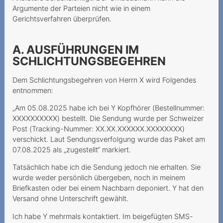
Vertragsschluss
Argumente der Parteien nicht wie in einem
Gerichtsverfahren überprüfen.
Le colis volé
Une option Roaming
A. AUSFÜHRUNGEN IM
imaginaire
SCHLICHTUNGSBEGEHREN
Rückabwicklung des
Dem Schlichtungsbegehren von Herrn X wird Folgendes
Kaufvertrags aufgrund
entnommen:
Urteilsunfähigkeit
„Am 05.08.2025 habe ich bei Y Kopfhörer (Bestellnummer:
Unrechtmässiger
XXXXXXXXXX) bestellt. Die Sendung wurde per Schweizer
Post (Tracking-Nummer: XX.XX.XXXXXX.XXXXXXXX)
Halterwechsel nach
verschickt. Laut Sendungsverfolgung wurde das Paket am
Portierung
07.08.2025 als „zugestellt“ markiert.
Appels internationaux
Tatsächlich habe ich die Sendung jedoch nie erhalten. Sie
depuis la Suisse ≠ Roaming
wurde weder persönlich übergeben, noch in meinem
Briefkasten oder bei einem Nachbarn deponiert. Y hat den
Haftung bei
Versand ohne Unterschrift gewählt.
Paketzusendung
Ich habe Y mehrmals kontaktiert. Im beigefügten SMS-