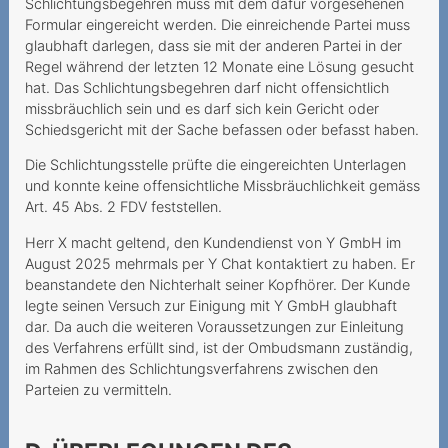
Schlichtungsbegehren muss mit dem dafür vorgesehenen
Anbieters bei bestrittenen
Formular eingereicht werden. Die einreichende Partei muss
Mehrwertdienste
glaubhaft darlegen, dass sie mit der anderen Partei in der
Regel während der letzten 12 Monate eine Lösung gesucht
Zahlungsverzug infolge
hat. Das Schlichtungsbegehren darf nicht offensichtlich
falscher Rechnungsadresse
missbräuchlich sein und es darf sich kein Gericht oder
Schiedsgericht mit der Sache befassen oder befasst haben.
Mehrwertdienstanbieter
missachtet gesetzliche
Die Schlichtungsstelle prüfte die eingereichten Unterlagen
Vorgaben
und konnte keine offensichtliche Missbräuchlichkeit gemäss
Art. 45 Abs. 2 FDV feststellen.
2023
Herr X macht geltend, den Kundendienst von Y GmbH im
Lebenslang zum Fixpreis?
August 2025 mehrmals per Y Chat kontaktiert zu haben. Er
beanstandete den Nichterhalt seiner Kopfhörer. Der Kunde
Données mobiles
legte seinen Versuch zur Einigung mit Y GmbH glaubhaft
coûteuses
dar. Da auch die weiteren Voraussetzungen zur Einleitung
des Verfahrens erfüllt sind, ist der Ombudsmann zuständig,
Spam-Ordner überprüfen
im Rahmen des Schlichtungsverfahrens zwischen den
Parteien zu vermitteln.
Datenpakete haben ein
Ablaufdatum