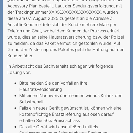
Accessory Plan bestellt. Laut der Sendungsverfolgung, mit
Grobfahrlässiges Handeln
der Trackingnummer XX.XX.XXXXXX.XXXXXXXX, wurden
des Anbieters
diese am 07. August 2025 zugestellt an die Adresse Z.
Anschließend meldete sich der Kunde mehrere Male per
Herausgabe des PIN/PUK
Telefon und Chat, wobei dem Kunden der Prozess erklärt
an die Erben
wurde, dies an seine Hausratsversicherung bzw. der Polizei
zu melden, da das Paket vermutlich gestohlen wurde. Auf
Kostenpflichtiges Gratis-
Grund der Zustellung des Paketes geht die Haftung auf den
Abonnement
Kunden über.
Unerwünschte Netflix-
In Anbetracht des Sachverhalts schlagen wir folgende
Option
Lösung vor:
Kundin muss auf
Bitte melden Sie den Vorfall an Ihre
bestrittenen
Hausratsversicherung
Mit einem Nachweis übernehmen wir aus Kulanz den
Vertragsschluss reagieren
Selbstbehalt
Zahlungsverzug infolge
Falls ein neues Gerät gewünscht ist, können wir eine
kostenpflichtige Ersatzlieferung auslösen darauf
falscher Rechnungsadresse
erhalten Sie 50% Preisnachlass
Ungewollte Replay-Option
Das alte Gerät wird anschließend mittels
Schlussrechnung auf der nächsten Rechnung