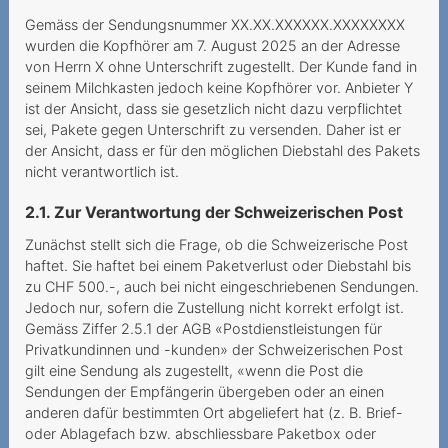
Internetgeschwindigkeit
Gemäss der Sendungsnummer XX.XX.XXXXXX.XXXXXXXX
Versteckte Zusatzkosten
wurden die Kopfhörer am 7. August 2025 an der Adresse
verstossen gegen UWG
von Herrn X ohne Unterschrift zugestellt. Der Kunde fand in
seinem Milchkasten jedoch keine Kopfhörer vor. Anbieter Y
Tücken des
ist der Ansicht, dass sie gesetzlich nicht dazu verpflichtet
Technologiewechsels
sei, Pakete gegen Unterschrift zu versenden. Daher ist er
der Ansicht, dass er für den möglichen Diebstahl des Pakets
Vertragswirkung trotz
nicht verantwortlich ist.
gescheiterter Portierung
2.1. Zur Verantwortung der Schweizerischen Post
Datenroaming -
Zunächst stellt sich die Frage, ob die Schweizerische Post
Auslandreise mit bösem
haftet. Sie haftet bei einem Paketverlust oder Diebstahl bis
Erwachen
zu CHF 500.-, auch bei nicht eingeschriebenen Sendungen.
Jedoch nur, sofern die Zustellung nicht korrekt erfolgt ist.
Ein Anruf genügt, um eine
Gemäss Ziffer 2.5.1 der AGB «Postdienstleistungen für
Sperrung zu verhindern
Privatkundinnen und -kunden» der Schweizerischen Post
gilt eine Sendung als zugestellt, «wenn die Post die
Preiserhöhung während der
Sendungen der Empfängerin übergeben oder an einen
Mindestvertragsdauer
anderen dafür bestimmten Ort abgeliefert hat (z. B. Brief-
oder Ablagefach bzw. abschliessbare Paketbox oder
Festnetz auf einmal