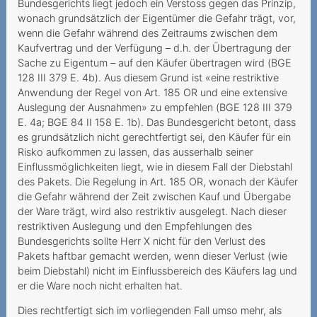
Bundesgerichts liegt jedoch ein Verstoss gegen das Prinzip,
Sperrung im Ausland trotz
wonach grundsätzlich der Eigentümer die Gefahr trägt, vor,
Notfalls
wenn die Gefahr während des Zeitraums zwischen dem
Kaufvertrag und der Verfügung – d.h. der Übertragung der
Verantwortung des
Sache zu Eigentum – auf den Käufer übertragen wird (BGE
Mehrwertdienstanbieters
128 III 379 E. 4b). Aus diesem Grund ist «eine restriktive
Anwendung der Regel von Art. 185 OR und eine extensive
Funkstille statt Portierung
Auslegung der Ausnahmen» zu empfehlen (BGE 128 III 379
Teurer Wettbewerb
E. 4a; BGE 84 II 158 E. 1b). Das Bundesgericht betont, dass
es grundsätzlich nicht gerechtfertigt sei, den Käufer für ein
Partnersuche mit hohen
Risko aufkommen zu lassen, das ausserhalb seiner
Kosten
Einflussmöglichkeiten liegt, wie in diesem Fall der Diebstahl
des Pakets. Die Regelung in Art. 185 OR, wonach der Käufer
Teurer Aufenthalt in Ghana
die Gefahr während der Zeit zwischen Kauf und Übergabe
der Ware trägt, wird also restriktiv ausgelegt. Nach dieser
Von der Ehefrau
restriktiven Auslegung und den Empfehlungen des
verlängerter Mobilvertrag
Bundesgerichts sollte Herr X nicht für den Verlust des
Pakets haftbar gemacht werden, wenn dieser Verlust (wie
Überblick verloren
beim Diebstahl) nicht im Einflussbereich des Käufers lag und
er die Ware noch nicht erhalten hat.
Unlimitiertes Abonnement
mit Limit
Dies rechtfertigt sich im vorliegenden Fall umso mehr, als