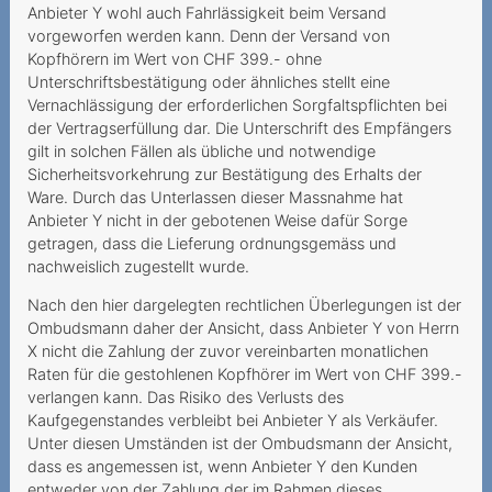
Anbieter Y wohl auch Fahrlässigkeit beim Versand
Eintritt ins Altersheim
vorgeworfen werden kann. Denn der Versand von
Kopfhörern im Wert von CHF 399.- ohne
Wesentlicher Irrtum
Unterschriftsbestätigung oder ähnliches stellt eine
Vernachlässigung der erforderlichen Sorgfaltspflichten bei
Ungewollter
der Vertragserfüllung dar. Die Unterschrift des Empfängers
Vertragsschluss mit
gilt in solchen Fällen als übliche und notwendige
horrenden
Sicherheitsvorkehrung zur Bestätigung des Erhalts der
Kündigungsgebühren
Ware. Durch das Unterlassen dieser Massnahme hat
Anbieter Y nicht in der gebotenen Weise dafür Sorge
Störungen sind immer ein
getragen, dass die Lieferung ordnungsgemäss und
Ärgernis
nachweislich zugestellt wurde.
Wo bleibt die 5G-
Nach den hier dargelegten rechtlichen Überlegungen ist der
Verbindung?
Ombudsmann daher der Ansicht, dass Anbieter Y von Herrn
X nicht die Zahlung der zuvor vereinbarten monatlichen
Sperrung der Nummer
Raten für die gestohlenen Kopfhörer im Wert von CHF 399.-
wegen Premium-SMS
verlangen kann. Das Risiko des Verlusts des
Kaufgegenstandes verbleibt bei Anbieter Y als Verkäufer.
2020
Unter diesen Umständen ist der Ombudsmann der Ansicht,
dass es angemessen ist, wenn Anbieter Y den Kunden
Ohne Gesichtsscann keine
entweder von der Zahlung der im Rahmen dieses