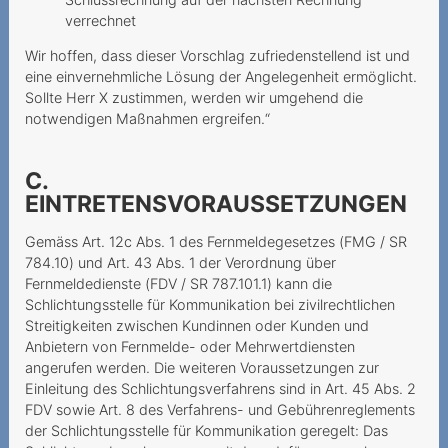
Abschaffung der
verrechnet
Zweimonatsrechnung
Wir hoffen, dass dieser Vorschlag zufriedenstellend ist und
eine einvernehmliche Lösung der Angelegenheit ermöglicht.
Mindestvertragslaufzeit:
Sollte Herr X zustimmen, werden wir umgehend die
Augen Auf bei der
notwendigen Maßnahmen ergreifen.“
Kündigung
Seniorin wird hintergangen
C.
EINTRETENSVORAUSSETZUNGEN
Unerwünschte
Vertragsschlüsse
Gemäss Art. 12c Abs. 1 des Fernmeldegesetzes (FMG / SR
784.10) und Art. 43 Abs. 1 der Verordnung über
Keine
Fernmeldedienste (FDV / SR 787.101.1) kann die
Mindestvertragsdauer, aber
Schlichtungsstelle für Kommunikation bei zivilrechtlichen
Rabatt während 24
Streitigkeiten zwischen Kundinnen oder Kunden und
Monaten
Anbietern von Fernmelde- oder Mehrwertdiensten
angerufen werden. Die weiteren Voraussetzungen zur
Verantwortung bei
Einleitung des Schlichtungsverfahrens sind in Art. 45 Abs. 2
Phishing-Attacken
FDV sowie Art. 8 des Verfahrens- und Gebührenreglements
der Schlichtungsstelle für Kommunikation geregelt: Das
Verantwortung des