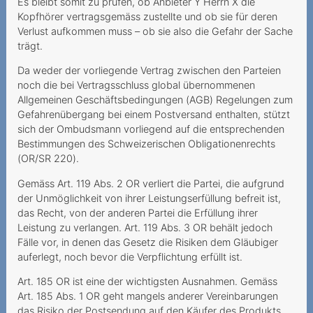
Herausgabe von
Es bleibt somit zu prüfen, ob Anbieter Y Herrn X die
Verbindungsnachweisen
Kopfhörer vertragsgemäss zustellte und ob sie für deren
ohne Ermächtigung
Verlust aufkommen muss – ob sie also die Gefahr der Sache
trägt.
Kündigung wegen Umzug
Da weder der vorliegende Vertrag zwischen den Parteien
Mieux vaut pas deux fois
noch die bei Vertragsschluss global übernommenen
Allgemeinen Geschäftsbedingungen (AGB) Regelungen zum
qu'une
Gefahrenübergang bei einem Postversand enthalten, stützt
Conditions de résiliation
sich der Ombudsmann vorliegend auf die entsprechenden
Bestimmungen des Schweizerischen Obligationenrechts
complexes et inflexibles
(OR/SR 220).
Kostspielige
Gemäss Art. 119 Abs. 2 OR verliert die Partei, die aufgrund
Partnervermittlung
der Unmöglichkeit von ihrer Leistungserfüllung befreit ist,
das Recht, von der anderen Partei die Erfüllung ihrer
Unerwünschte
Leistung zu verlangen. Art. 119 Abs. 3 OR behält jedoch
Mehrwertdienst-SMS
Fälle vor, in denen das Gesetz die Risiken dem Gläubiger
auferlegt, noch bevor die Verpflichtung erfüllt ist.
Promotion mit Tücke
Art. 185 OR ist eine der wichtigsten Ausnahmen. Gemäss
Kabelanschlussgebühren
Art. 185 Abs. 1 OR geht mangels anderer Vereinbarungen
doppelt bezahlt?
das Risiko der Postsendung auf den Käufer des Produkts