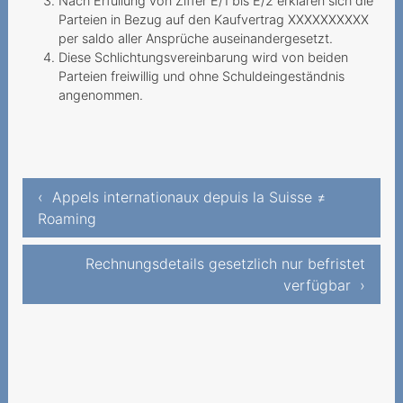
fantomes
Nach Erfüllung von Ziffer E/1 bis E/2 erklären sich die
Parteien in Bezug auf den Kaufvertrag XXXXXXXXXX
Une demande de résiliation
per saldo aller Ansprüche auseinandergesetzt.
aboutissant à une
Diese Schlichtungsvereinbarung wird von beiden
prolongation de
Parteien freiwillig und ohne Schuldeingeständnis
angenommen.
2019
Verweigerung der
Portierung der Rufnummer
‹ Appels internationaux depuis la Suisse ≠
Unmögliche
Roaming
Festnetztelefonie -
Technologiewechsel ohne
Rechnungsdetails gesetzlich nur befristet
Strom
verfügbar ›
Sechs Franken sind zu viel
Teures Spiel mit der Liebe
Nachtragliche Einforderung
von