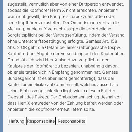
Auszahlung von
zugestellt, vermutlich aber von einer Drittperson entwendet,
Restguthaben einer
sodass die Kopfhörer Herrn X nicht erreichten. Anbieter Y
Prepaidkarte
war nicht gewillt, den Kaufpreis zurückzuerstatten oder
neue Kopfhörer zuzustellen. Der Ombudsmann vertrat die
An Mindestvertragsdauer
Meinung, Anbieter Y vernachlässigte die erforderliche
gebundenes Geschenk
Sorgfaltspflicht bei der Vertragserfüllung, indem der Versand
ohne Unterschriftsbestätigung erfolgte. Gemäss Art. 158
Résiliation par le prestataire
Abs. 2 OR geht die Gefahr bei einer Gattungssache (bspw.
d'un numéro Prepaid
Kopfhörer) bei Abgabe der Versendung auf den Käufer über.
inutilisé
Grundsätzlich wird Herr X also dazu verpflichtet den
Kaufpreis der Kopfhörer zu bezahlen, unabhängig davon,
Fragliche Deaktivierung
ob er sie tatsächlich in Empfang genommen hat. Gemäss
einer Prepaid-Nummer
Bundesgericht ist es aber nicht gerechtfertigt, dass der
Käufer für ein Risiko aufkommen soll, welches ausserhalb
Prestataire inatteignable
seiner Einflussmöglichkeiten liegt, wie in diesem Fall der
Diebstahl des Pakets. Der Ombudsmann schlug deshal vor,
Wegzug ins Ausland als
dass Herr X entweder von der Zahlung befreit werden oder
wichtiger Grund
Anbieter Y die Kopfhöher erneut liefern sollte.
Vertragskündigung infolge
Haftung
Responsabilité
Responsabilità
Zahlungsverzugs