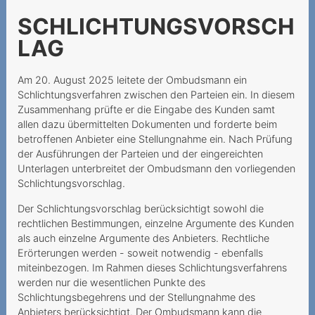
Incertezze al momento
SCHLICHTUNGSVORSCH
della stipula del contratto
LAG
Une demande de portage
qui annule la résiliation
Am 20. August 2025 leitete der Ombudsmann ein
auparavant
Schlichtungsverfahren zwischen den Parteien ein. In diesem
Zusammenhang prüfte er die Eingabe des Kunden samt
Keine einseitige
allen dazu übermittelten Dokumenten und forderte beim
Vertragsänderung bei
betroffenen Anbieter eine Stellungnahme ein. Nach Prüfung
Mindestvertragsdauer
der Ausführungen der Parteien und der eingereichten
Unterlagen unterbreitet der Ombudsmann den vorliegenden
Keine
Schlichtungsvorschlag.
Laufzeitübereinstimmung
Rabatt und
Der Schlichtungsvorschlag berücksichtigt sowohl die
Mindestvertragdauer
rechtlichen Bestimmungen, einzelne Argumente des Kunden
als auch einzelne Argumente des Anbieters. Rechtliche
Keine Aufklärung über
Erörterungen werden - soweit notwendig - ebenfalls
Widerrufsrecht
miteinbezogen. Im Rahmen dieses Schlichtungsverfahrens
werden nur die wesentlichen Punkte des
Widerrufsrecht beim
Schlichtungsbegehrens und der Stellungnahme des
telefonischen
Anbieters berücksichtigt. Der Ombudsmann kann die