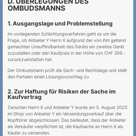
D. ÜBERLEGUNGEN DES
Grundversorgung für alle
OMBUDSMANNS
Lorsque le prestataire
estime que la vie dure 720
1. Ausgangslage und Problemstellung
mois
Im vorliegenden Schlichtungsverfahren geht es um die
Frage, ob Anbieter Y Herrn X aufgrund der von ihm geltend
Modification unilatérale du
gemachten Unauffindbarkeit des Geräts ein zweites Gerät
contrat
zuzustellen oder den Kaufpreis in der Höhe von CHF 399.-
Nummerportierung - leeres
zurückzuerstatten hat.
Versprechen?
Der Ombudsmann prüft die Sach- und Rechtslage und stellt
den Parteien einen Lösungsvorschlag zu.
Teure Anrufe an 0900-
Nummer
2. Zur Haftung für Risiken der Sache im
Kaufvertrag
Unerwünschte Verwendung
von Daten für
Zwischen Herrn X und Anbieter Y wurde am 5. August 2025
Marketingzwecke
im Shop von Anbieter Y ein Versendungsverkauf über die
Kopfhörer abgeschlossen. Das bedeutet, dass der Anbieter
Unlimitierte Daten mit
als Verkäufer verpflichtet ist, die Kaufsache an Herrn X als
gedrosselter
Käufer zu versenden.