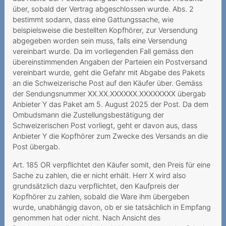
über, sobald der Vertrag abgeschlossen wurde. Abs. 2
Roaming in Grenzgebieten
bestimmt sodann, dass eine Gattungssache, wie
beispielsweise die bestellten Kopfhörer, zur Versendung
Dauerauftrag mit falscher
abgegeben worden sein muss, falls eine Versendung
Referenznummer
vereinbart wurde. Da im vorliegenden Fall gemäss den
übereinstimmenden Angaben der Parteien ein Postversand
2021
vereinbart wurde, geht die Gefahr mit Abgabe des Pakets
Irreführende
an die Schweizerische Post auf den Käufer über. Gemäss
Abonnementsangaben und
der Sendungsnummer XX.XX.XXXXXX.XXXXXXXX übergab
Anbieter Y das Paket am 5. August 2025 der Post. Da dem
wesentlicher Irrtum
Ombudsmann die Zustellungsbestätigung der
Unbekannte Rufnummer im
Schweizerischen Post vorliegt, geht er davon aus, dass
Anbieter Y die Kopfhörer zum Zwecke des Versands an die
Kundenkonto
Post übergab.
Verfall des Prepaid-
Art. 185 OR verpflichtet den Käufer somit, den Preis für eine
Guthabens infolge
Sache zu zahlen, die er nicht erhält. Herr X wird also
Nichtgebrauchs
grundsätzlich dazu verpflichtet, den Kaufpreis der
Kopfhörer zu zahlen, sobald die Ware ihm übergeben
Urteilsunfähigkeit infolge
wurde, unabhängig davon, ob er sie tatsächlich in Empfang
psychischer Erkrankung
genommen hat oder nicht. Nach Ansicht des