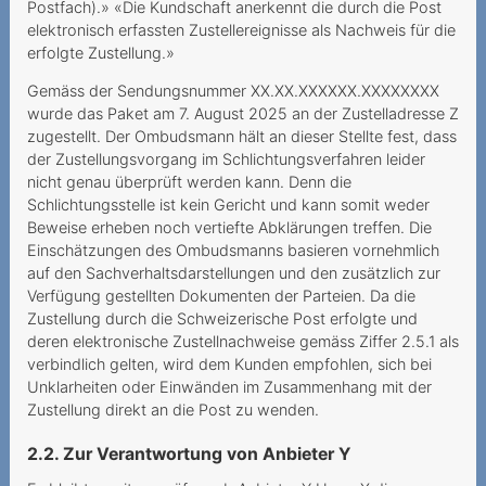
Postfach).» «Die Kundschaft anerkennt die durch die Post
kostenpflichtig
elektronisch erfassten Zustellereignisse als Nachweis für die
erfolgte Zustellung.»
2022
Gemäss der Sendungsnummer XX.XX.XXXXXX.XXXXXXXX
Zur Drosselung der
wurde das Paket am 7. August 2025 an der Zustelladresse Z
Datengeschwindigkeit im
zugestellt. Der Ombudsmann hält an dieser Stellte fest, dass
Ausland
der Zustellungsvorgang im Schlichtungsverfahren leider
nicht genau überprüft werden kann. Denn die
Doch kein „unlimitiertes
Schlichtungsstelle ist kein Gericht und kann somit weder
Internet“
Beweise erheben noch vertiefte Abklärungen treffen. Die
Einschätzungen des Ombudsmanns basieren vornehmlich
Illimitato non significa
auf den Sachverhaltsdarstellungen und den zusätzlich zur
limitato
Verfügung gestellten Dokumenten der Parteien. Da die
Zustellung durch die Schweizerische Post erfolgte und
Unlauteres und
deren elektronische Zustellnachweise gemäss Ziffer 2.5.1 als
irreführendes Vorgehen
verbindlich gelten, wird dem Kunden empfohlen, sich bei
Unklarheiten oder Einwänden im Zusammenhang mit der
Confusion totale menant la
Zustellung direkt an die Post zu wenden.
demande de portage à
l’échec
2.2. Zur Verantwortung von Anbieter Y