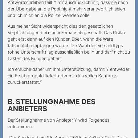
Rechnungsdetails
Antwortschreiben teilt Y mir ausdrücklich mit, dass sie nach
gesetzlich nur befristet
der Übergabe an die Post nicht mehr verantwortlich seien
verfügbar
und ich mich an die Polizei wenden solle.
Rückzahlung einer
Aus meiner Sicht widerspricht dies den gesetzlichen
Sicherheitsleistung
Verpflichtungen bei einem Fernabsatzgeschäft: Das Risiko
geht erst dann auf den Kunden über, wenn die Ware
Vertragsverweigerung
tatsächlich empfangen wurde. Die Wahl des Versandtyps
wegen fehlender Bonität
(ohne Unterschrift) lag ausschließlich bei Y und darf nicht zu
Lasten des Kunden gehen.
Mehrwertdienstanbieter
Ich ersuche daher um Ihre Unterstützung, damit Y entweder
missachtet gesetzliche
ein Ersatzprodukt liefert oder mir den vollen Kaufpreis
Vorgaben
zurückerstattet.“
2024
B. STELLUNGNAHME DES
Preiserhöhung während der
ANBIETERS
Mindestvertragsdauer
Der Stellungnahme von Anbieter Y wird Folgendes
Anbieter beruft sich zu
entnommen:
Unrecht auf
Mindestvertragsdauer
„Der Kunde hat am 05. August 2025 im Y Shop Gerät A als